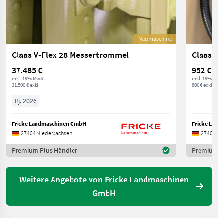
Neumaschine
Claas V-Flex 28 Messertrommel
37.485 €
952 €
inkl. 19% MwSt
inkl. 19% M
31.500 € exkl.
800 € exkl.
Bj. 2026
Fricke Landmaschinen GmbH
Fricke L
27404 Niedersachsen
27404 
Premium Plus Händler
Premium 
Weitere Angebote von Fricke Landmaschinen
GmbH