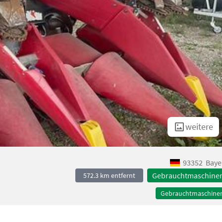
weitere
93352
Baye
Gebrauchtmaschine
572.3 km entfernt
Gebrauchtmaschine