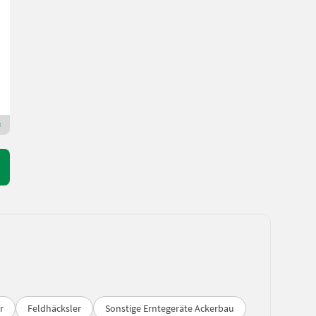
26.180 €
inkl. 19% MwSt
22.000 € exkl.
Albin Ostermayr Landmaschinenhandel e.K.
93352 Bayern
Premium Plus Händler
r
Feldhäcksler
Sonstige Erntegeräte Ackerbau