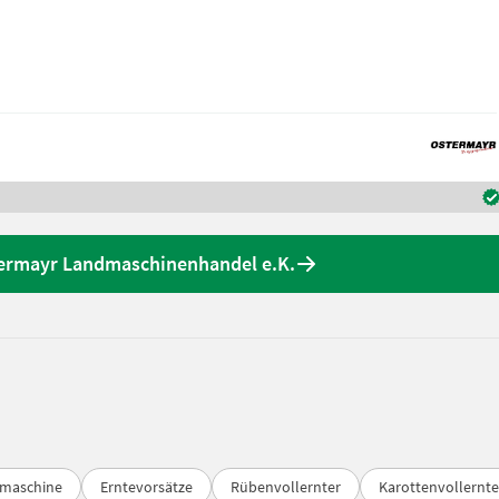
termayr Landmaschinenhandel e.K.
lmaschine
Erntevorsätze
Rübenvollernter
Karottenvollernte