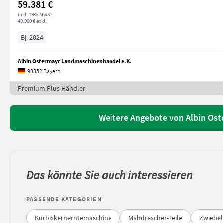
59.381 €
inkl. 19% MwSt
49.900 € exkl.
Bj. 2024
Albin Ostermayr Landmaschinenhandel e.K.
93352 Bayern
Premium Plus Händler
Weitere Angebote von Albin Os
Das könnte Sie auch interessieren
PASSENDE KATEGORIEN
Kürbiskernerntemaschine
Mähdrescher-Teile
Zwiebe