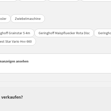
ksler
Zwiebelmaschine
ghoff Grainstar 5 4m
Geringhoff Maispfluecker Rota Disc
Geringho
est Star Vario Hvv 660
inanzeigen ansehen
u verkaufen?