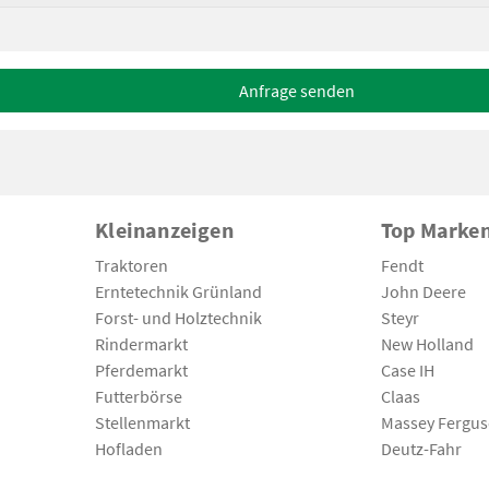
Anfrage senden
Kleinanzeigen
Top Marke
Traktoren
Fendt
Erntetechnik Grünland
John Deere
Forst- und Holztechnik
Steyr
Rindermarkt
New Holland
Pferdemarkt
Case IH
Futterbörse
Claas
Stellenmarkt
Massey Fergu
Hofladen
Deutz-Fahr