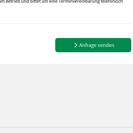
am Betrieb und bittet um eine Terminvereinbarung telefonisch
 Eigengewicht BJ: 2024 Die Fa. Kaufmann zeigt Ihnen die Maschine 
Anfrage senden