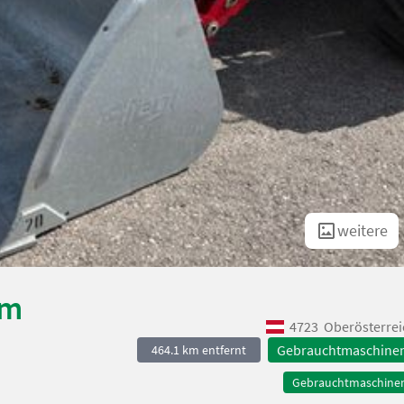
weitere
2m
4723
Oberösterrei
Gebrauchtmaschine
464.1 km entfernt
Gebrauchtmaschine