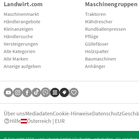
Landwirt.com
Maschinengruppen
Maschinenmarkt
Traktoren
Händlerangebote
Mähdrescher
Kleinanzeigen
Rundballenpressen
Händlersuche
Pflüge
Versteigerungen
Güllefässer
Alle Kategorien
Holzspalter
Alle Marken
Baumaschinen
Anzeige aufgeben
Anhänger
Über uns
Mediadaten
Cookie-Hinweise
Datenschutz
Geschä
Hilfe
Österreich | EUR