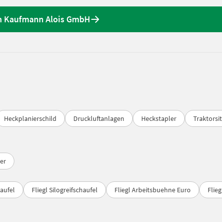
n Kaufmann Alois GmbH
Heckplanierschild
Druckluftanlagen
Heckstapler
Traktorsi
er
haufel
Fliegl Silogreifschaufel
Fliegl Arbeitsbuehne Euro
Flie