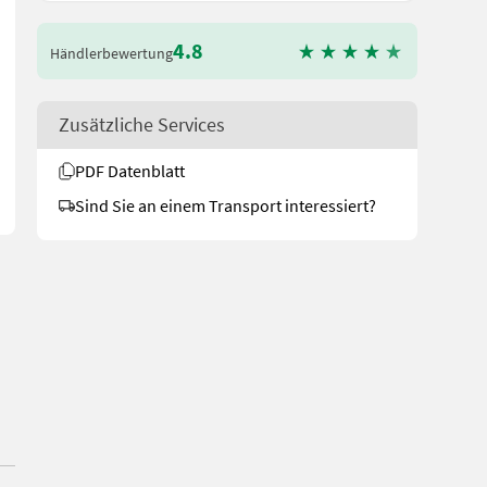
4.8
Händlerbewertung
bzw. Gerät gerne am Betrieb und bittet um eine Terminvereinbarung
Zusätzliche Services
PDF Datenblatt
Sind Sie an einem Transport interessiert?