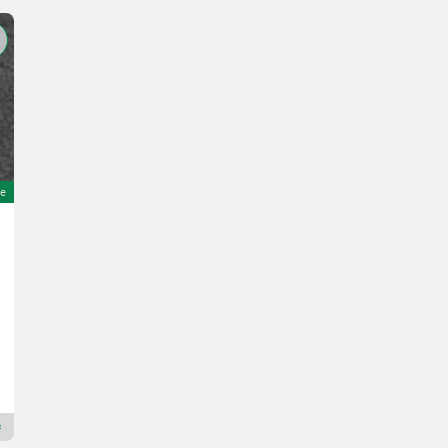
e
Kubota B1200
5.000 €
MwSt nicht ausweisbar
16 PS/12 kW
1360 h
Kaufmann Alois GmbH
4723 Oberösterreich
Premium Plus Händler