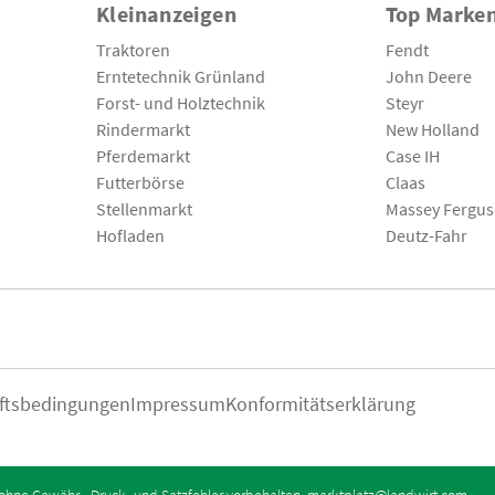
Kleinanzeigen
Top Marke
Traktoren
Fendt
Erntetechnik Grünland
John Deere
Forst- und Holztechnik
Steyr
Rindermarkt
New Holland
Pferdemarkt
Case IH
Futterbörse
Claas
Stellenmarkt
Massey Fergu
Hofladen
Deutz-Fahr
ftsbedingungen
Impressum
Konformitätserklärung