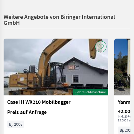
Weitere Angebote von Biringer International
GmbH
Gebrauchtmaschine
Case IH WX210 Mobilbagger
Yanmar
42.000
Preis auf Anfrage
inkl. 20 % 
35.000 € exkl
Bj. 2008
Bj. 2020