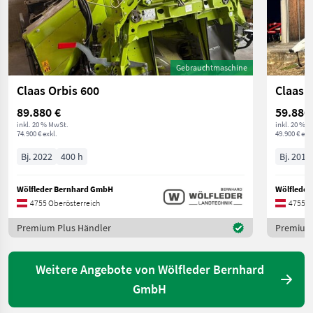
Gebrauchtmaschine
Claas Orbis 600
Claas 
89.880 €
59.880
inkl. 20 % MwSt.
inkl. 20 % 
74.900 € exkl.
49.900 € exkl
Bj. 2022
400 h
Bj. 2019
Wölfleder Bernhard GmbH
Wölfleder
4755 Oberösterreich
4755 O
Premium Plus Händler
Premium 
Weitere Angebote von Wölfleder Bernhard
GmbH