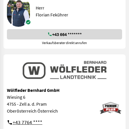
Herr
Florian Fekührer
+43 664 *******
Verkaufsberater direkt anrufen
Wölfleder Bernhard GmbH
Wiesing 6
4755 - Zell a. d. Pram
Oberösterreich Österreich
+43 7764 ****