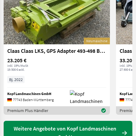
Neumaschine
Claas Claas LKS, GPS Adapter 493-498 Bj 2022 NEU
23.205 €
33.201
inkl. 19% MwSt
inkl. 19% M
19.500 € exkl.
27.900 € exkl
Bj. 2022
Kopf Landmaschinen GmbH
Kopf Lan
77743 Baden-Württemberg
77743 
Premium Plus Händler
Premium 
Weitere Angebote von Kopf Landmaschinen