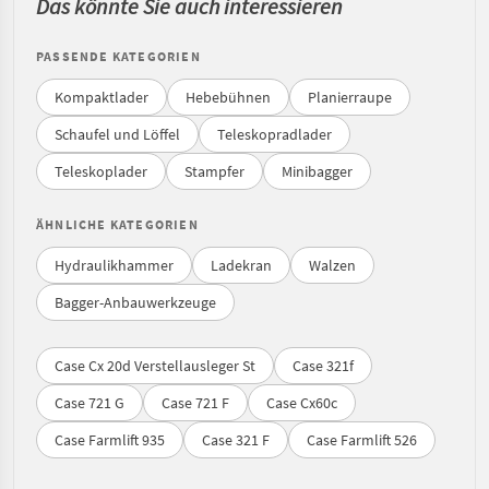
Das könnte Sie auch interessieren
PASSENDE KATEGORIEN
Kompaktlader
Hebebühnen
Planierraupe
Schaufel und Löffel
Teleskopradlader
Teleskoplader
Stampfer
Minibagger
ÄHNLICHE KATEGORIEN
Hydraulikhammer
Ladekran
Walzen
Bagger-Anbauwerkzeuge
Case Cx 20d Verstellausleger St
Case 321f
Case 721 G
Case 721 F
Case Cx60c
Case Farmlift 935
Case 321 F
Case Farmlift 526