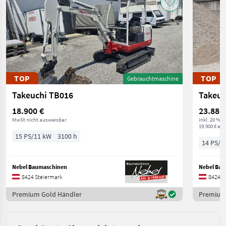
TOP
TOP
Gebrauchtmaschine
Takeuchi TB016
Takeuc
18.900 €
23.880
MwSt nicht ausweisbar
inkl. 20 % 
19.900 € exkl
15 PS/11 kW
3100 h
14 PS/1
Nebel Baumaschinen
Nebel Ba
8424 Steiermark
8424 S
Premium Gold Händler
Premium