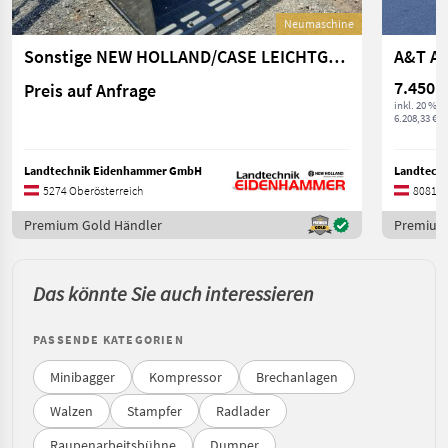
Neumaschine
Sonstige NEW HOLLAND/CASE LEICHTGUTSCHAUFEL 3m
7.450 €
Preis auf Anfrage
inkl. 20 % 
6.208,33 € ex
Landtechnik Eidenhammer GmbH
Landtechni
5274 Oberösterreich
8081 S
Premium Gold Händler
Premium
Das könnte Sie auch interessieren
PASSENDE KATEGORIEN
Minibagger
Kompressor
Brechanlagen
Walzen
Stampfer
Radlader
Raupenarbeitsbühne
Dumper