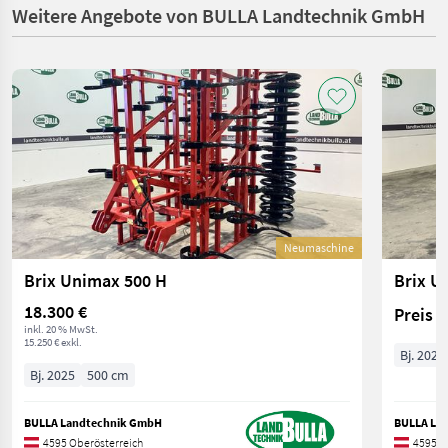
Weitere Angebote von BULLA Landtechnik GmbH
Neumaschine
Brix Unimax 500 H
Brix U
18.300 €
Preis 
inkl. 20 % MwSt.
15.250 € exkl.
Bj. 2026
Bj. 2025
500 cm
BULLA Landtechnik GmbH
BULLA La
4595 Oberösterreich
4595 O