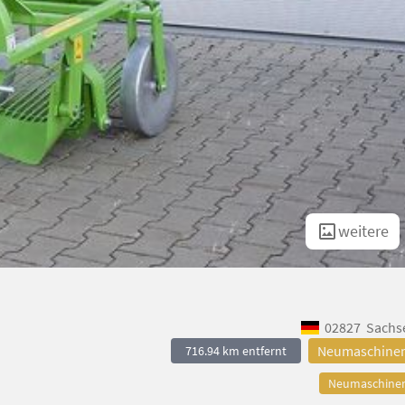
weitere
|
02827
Sachs
Neumaschine
716.94 km entfernt
Neumaschine