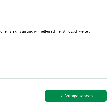
chen Sie uns an und wir helfen schnellstmöglich weiter.
Kartoffelroder -MINI- - Anzahl der Reihen: 1 - Breite des Geräts: 
Anfrage senden