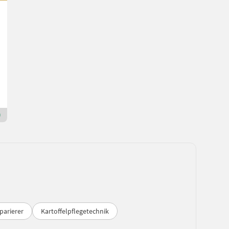
AVR Kartoffelroder Spirit 7200
246.000 €
inkl. 20 % MwSt.
205.000 € exkl.
140 PS/103 kW
Bj. 2024
165 cm
Hammerschmied GmbH
2013 Niederösterreich
Premium Gold Händler
parierer
Kartoffelpflegetechnik