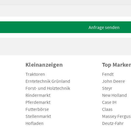
Anfrage senden
Kleinanzeigen
Top Marke
Traktoren
Fendt
Erntetechnik Grünland
John Deere
Forst- und Holztechnik
Steyr
Rindermarkt
New Holland
Pferdemarkt
Case IH
Futterbörse
Claas
Stellenmarkt
Massey Fergu
Hofladen
Deutz-Fahr