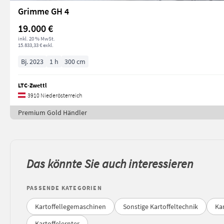
Grimme GH 4
19.000 €
inkl. 20 % MwSt.
15.833,33 € exkl.
Bj. 2023
1 h
300 cm
LTC-Zwettl
3910 Niederösterreich
Premium Gold Händler
Das könnte Sie auch interessieren
PASSENDE KATEGORIEN
Kartoffellegemaschinen
Sonstige Kartoffeltechnik
Ka
Kartoffelernter