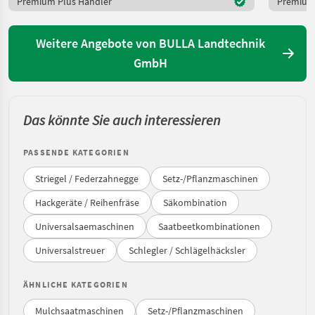
Premium Plus Händler
Premium 
Weitere Angebote von BULLA Landtechnik
GmbH
Das könnte Sie auch interessieren
PASSENDE KATEGORIEN
Striegel / Federzahnegge
Setz-/Pflanzmaschinen
Hackgeräte / Reihenfräse
Säkombination
Universalsaemaschinen
Saatbeetkombinationen
Universalstreuer
Schlegler / Schlägelhäcksler
ÄHNLICHE KATEGORIEN
Mulchsaatmaschinen
Setz-/Pflanzmaschinen