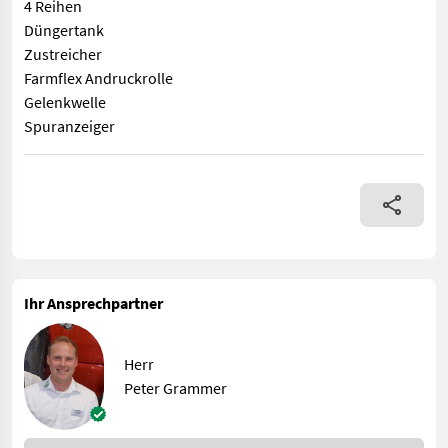
4 Reihen
Düngertank
Zustreicher
Farmflex Andruckrolle
Gelenkwelle
Spuranzeiger
Becker Einzelkornsämaschine 4 Reihen Düngertank Zustreicher
Ihr Ansprechpartner
Herr
Peter Grammer