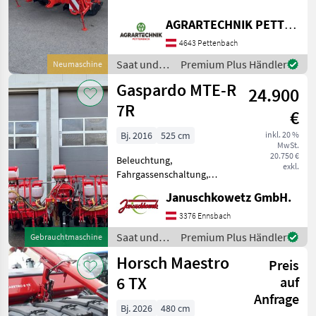
Gummidruckrollen, elektr.
Überwachung - 4 Reihen
AGRARTECHNIK PETTENBACH GMBH
mechanischer Antrieb -
4643 Pettenbach
Vakuumeter -
Zwischenandruckrollen
Saat und
Premium Plus Händler
Neumaschine
Edelstah
Pflege /
Gaspardo MTE-R
24.900
Kuhn
7R
€
Bj. 2016
525 cm
inkl. 20 %
MwSt.
20.750 €
Beleuchtung,
exkl.
Fahrgassenschaltung,
Spuranreisser,
Januschkowetz GmbH.
Direktsaatausstattung,
Gummidruckrollen, hydr.
3376 Ennsbach
klappbar, Mais,
Saat und
Premium Plus Händler
Gebrauchtmaschine
pneumatisch, elektr.
Pflege /
Horsch Maestro
Überwachung pneum.
Preis
Gaspardo
Einzelkornsämaschine
6 TX
auf
Anfrage
Bj. 2026
480 cm