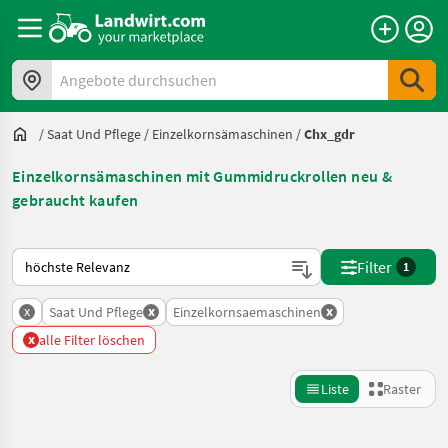
Angebote durchsuchen
/
Saat Und Pflege
/
Einzelkornsämaschinen
/
Chx_gdr
Einzelkornsämaschinen mit Gummidruckrollen neu &
gebraucht kaufen
So wird auf Landwirt.com sortiert
Filter
1
x
x
x
Saat Und Pflege
Einzelkornsaemaschinen
x
alle Filter löschen
Liste
Raster