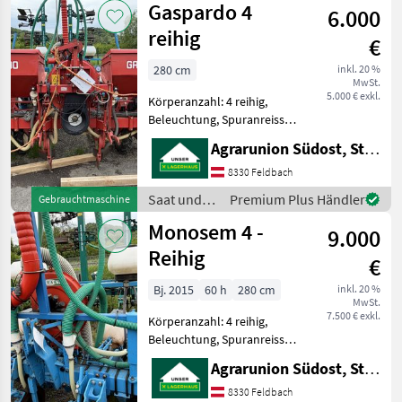
Gaspardo 4
Rüben, elektr.
6.000
Kverneland
Überwachung - Bj. 2
reihig
€
280 cm
inkl. 20 %
MwSt.
5.000 € exkl.
Körperanzahl: 4 reihig,
Beleuchtung, Spuranreisser,
Gummidruckrollen, Mais,
Agrarunion Südost, Standort Gniebing
pneumatisch,
Reihendüngerstreuer,
8330 Feldbach
elektr. Überwachung 4-
Saat und
Premium Plus Händler
Gebrauchtmaschine
reihiges Maissetzgerät der
Pflege /
Monosem 4 -
Marke Gaspar
9.000
Gaspardo
Reihig
€
Bj. 2015
60 h
280 cm
inkl. 20 %
MwSt.
7.500 € exkl.
Körperanzahl: 4 reihig,
Beleuchtung, Spuranreisser,
Gummidruckrollen, Mais,
Agrarunion Südost, Standort Gniebing
pneumatisch,
Reihendüngerstreuer,
8330 Feldbach