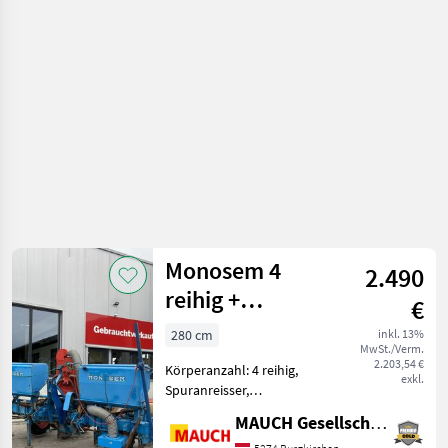
Pflege /
Gaspardo
Monosem 4
2.490
reihig +
€
Düngerbehälter
280 cm
inkl. 13%
MwSt./Verm.
2.203,54 €
Körperanzahl: 4 reihig,
exkl.
Spuranreisser,
Gummidruckrollen, Mais,
MAUCH Gesellschaft m.b.H. & Co.KG
pneumatisch,