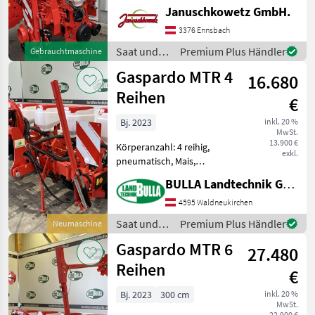
Direktsaatausstattung,
Januschkowetz GmbH.
Gummidruckrollen, hydr.
klappbar, Mais,
3376 Ennsbach
pneumatisch, Rüben, elektr.
Saat und
Premium Plus Händler
Gebrauchtmaschine
Überwachung 6 reihige
Pflege /
Gaspardo MTR 4
Einzelkor
16.680
Maschio
Reihen
€
Bj. 2023
inkl. 20 %
MwSt.
13.900 €
Körperanzahl: 4 reihig,
exkl.
pneumatisch, Mais,
Gummidruckrollen,
BULLA Landtechnik GmbH
Spuranreisser, Beleuchtung
GASPARDO MTR 4 Reihen +
4595 Waldneukirchen
MTR Säaggregat + bis 150 kg
Saat und
Premium Plus Händler
Neumaschine
Schardruck stufenlos
Pflege /
Gaspardo MTR 6
einstel
27.480
Gaspardo
Reihen
€
Bj. 2023
300 cm
inkl. 20 %
MwSt.
22.900 €