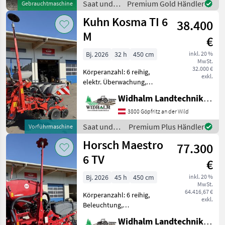
klappbar, Mais,
Saat und
Premium Gold Händler
Gebrauchtmaschine
pneumatisch,
Pflege /
Kuhn Kosma TI 6
Reihendüngerstre
38.400
Monosem
M
€
Bj. 2026
32 h
450 cm
inkl. 20 %
MwSt.
32.000 €
Körperanzahl: 6 reihig,
exkl.
elektr. Überwachung,
pneumatisch,
Widhalm Landtechnik GmbH
Gummidruckrollen,
Spuranreisser, Beleuchtung
3800 Göpfritz an der Wild
- 6 Reihen mechanischer
Saat und
Premium Plus Händler
Vorführmaschine
Antrieb - Teleskoprahmen
Pflege /
Horsch Maestro
mit variablen Rei
77.300
Kuhn
6 TV
€
Bj. 2026
45 h
450 cm
inkl. 20 %
MwSt.
64.416,67 €
Körperanzahl: 6 reihig,
exkl.
Beleuchtung,
Fahrgassenschaltung,
Widhalm Landtechnik GmbH
Spuranreisser,