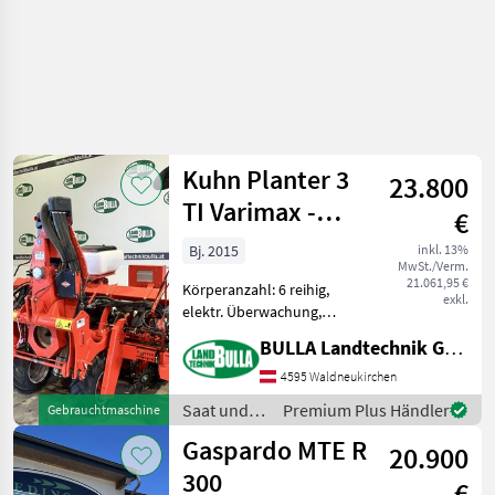
Kuhn Planter 3
23.800
TI Varimax -
€
ISOBUS
Bj. 2015
inkl. 13%
MwSt./Verm.
21.061,95 €
Körperanzahl: 6 reihig,
exkl.
elektr. Überwachung,
pneumatisch, hydr.
BULLA Landtechnik GmbH
klappbar,
Gummidruckrollen,
4595 Waldneukirchen
Spuranreisser, Beleuchtung
Saat und
Premium Plus Händler
Gebrauchtmaschine
KUHN Sämaschine Planter 3
Pflege /
Gaspardo MTE R
TI Varimax + Bj. 2015 +
20.900
Kuhn
300
€