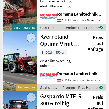
Fahrgassenschaltung,
Monosem
20
elektr. Überwachung,
Rüben, pneumatisch, Mais,
Amazone
17
Romann Landtechnik & Nutzfahrzeuge e.U.
hydr. klappbar,
Gummidruckrollen,
2111 Harmannsdorf-Rückersdorf
Ozdoken
17
Direktsaatausstattung,
Saat und
Premium Plus Händler
Vorführmaschine
Beleuchtung, Körperanzahl:
Pflege /
Kverneland
13
Kverneland
9 reihig und mehr Folg
Preis
Kverneland
Optima V mit 6x
auf
Kuhn
11
Anfrage
HD-II
Bj. 2026
450 cm
Alle 19
anzeigen
elektr. Überwachung,
Rüben,
MARKTPLATZ
Reihendüngerstreuer,
Romann Landtechnik & Nutzfahrzeuge e.U.
pneumatisch, Mais,
Marktplatz
Händlerangebote
Kleinanzeigen
Gummidruckrollen,
2111 Harmannsdorf-Rückersdorf
Direktsaatausstattung,
Saat und
Premium Plus Händler
Neumaschine
Beleuchtung, Körperanzahl:
Pflege /
Gaspardo MTE-R
6 reihig Folgende
Preis
Kverneland
Ausstattung: • Inkl
300 6-reihig
auf
Anfrage