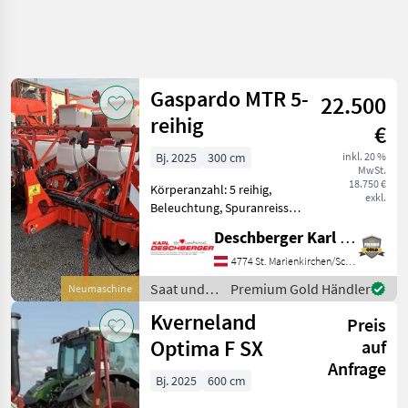
Suche
verfeinern
Gaspardo MTR 5-
22.500
Kategorie
Land
Filter
3
reihig
€
160
Bj. 2025
300 cm
inkl. 20 %
AKTUELLER
Zurücksetzen
Ergebnisse
MwSt.
PFAD
18.750 €
anzeigen
Körperanzahl: 5 reihig,
exkl.
Landtechnik
Beleuchtung, Spuranreisser,
Gummidruckrollen, Mais,
Saat
Deschberger Karl Landtechnik GesmbH & Co KG
pneumatisch, elektr.
Und
Pflege
Überwachung Gaspardo
4774 St. Marienkirchen/Schärding
MTR 5-Reihig:
Einzelkornsaemaschinen
Saat und
Premium Gold Händler
Neumaschine
Reihenabstand 70 cm mit
Pflege /
Kverneland
Mulchsaat-Aggre
KATEGORIE
Preis
Gaspardo
WÄHLEN
Optima F SX
auf
Anfrage
Gaspardo
40
Bj. 2025
600 cm