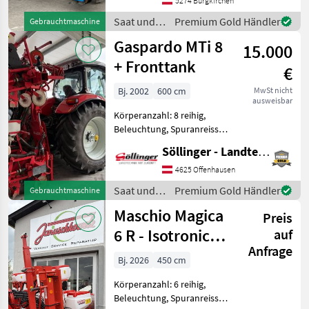
Reihendüngerstreuer
5274 Burgkirchen
Ausstattung: -
Saat und
Premium Gold Händler
Gebrauchtmaschine
Dreipunktanbau -
Pflege /
Gaspardo MTi 8
Spuranreißer -
15.000
Monosem
Düngerbehälter - Andr
+ Fronttank
€
Bj. 2002
600 cm
MwSt nicht
ausweisbar
Körperanzahl: 8 reihig,
Beleuchtung, Spuranreisser,
Direktsaatausstattung,
Söllinger - Landtechnik GmbH
Gummidruckrollen, hydr.
klappbar, Mais,
4625 Offenhausen
pneumatisch,
Saat und
Premium Gold Händler
Gebrauchtmaschine
Reihendüngerstreuer,
Pflege /
Maschio Magica
elektr. Überwachung Micro
Preis
Gaspardo
6 R - Isotronic
auf
Anfrage
Modell 2026
Bj. 2026
450 cm
inkl. elektr.
Körperanzahl: 6 reihig,
Beleuchtung, Spuranreisser,