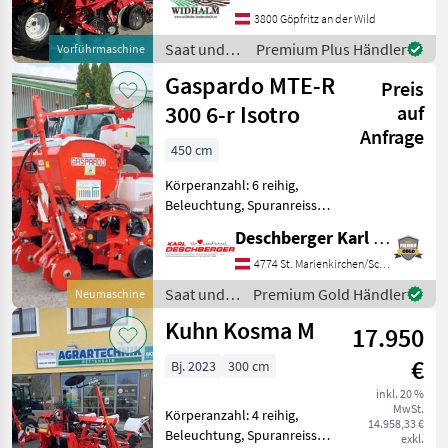
Gummidruckrollen, Mais,
3800 Göpfritz an der Wild
pneumatisch,
Saat und
Premium Plus Händler
Vorführmaschine
Reihendüngerstreuer,
Pflege /
Gaspardo MTE-R
Rüben, elektr.
Preis
Horsch
Überwachung -
300 6-r Isotro
auf
Reihenweiten h
Anfrage
450 cm
Körperanzahl: 6 reihig,
Beleuchtung, Spuranreisser,
Gummidruckrollen, Mais,
Deschberger Karl Landtechnik GesmbH & Co KG
pneumatisch,
Reihendüngerstreuer
4774 St. Marienkirchen/Schärding
Gaspardo MTE-R 300 6-r
Saat und
Premium Gold Händler
Neumaschine
Isotro - teleskopierbar -
Pflege /
Kuhn Kosma M
Reihenabstand
17.950
Gaspardo
€
Bj. 2023
300 cm
inkl. 20 %
MwSt.
Körperanzahl: 4 reihig,
14.958,33 €
Beleuchtung, Spuranreisser,
exkl.