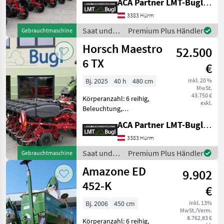
ACA Partner LMT-Bugl GmbH
Rüben, pneumatisch, Mais,
hydr. klappbar,
3383 Hürm
Gummidruckrollen,
Saat und
Premium Plus Händler
Gebrauchtmaschine
Direktsaatausstattung,
Pflege /
Horsch Maestro
Beleuchtung Horsch Maestr
52.500
Horsch
6 TX
€
Bj. 2025
40 h
480 cm
inkl. 20 %
MwSt.
43.750 €
Körperanzahl: 6 reihig,
exkl.
Beleuchtung,
Fahrgassenschaltung,
ACA Partner LMT-Bugl GmbH
Direktsaatausstattung,
Gummidruckrollen, Mais,
3383 Hürm
pneumatisch, Rüben, elektr.
Saat und
Premium Plus Händler
Gebrauchtmaschine
Überwachung Horsch
Pflege /
Amazone ED
Maestro 6 TX ° Unive
9.902
Horsch
452-K
€
Bj. 2006
450 cm
inkl. 13%
MwSt./Verm.
8.762,83 €
Körperanzahl: 6 reihig,