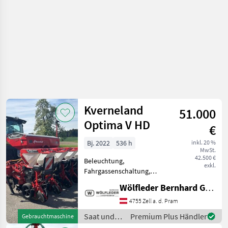
Kverneland
51.000
Optima V HD
€
Bj. 2022
536 h
inkl. 20 %
MwSt.
42.500 €
Beleuchtung,
exkl.
Fahrgassenschaltung,
Spuranreisser,
Wölfleder Bernhard GmbH
Direktsaatausstattung,
Gummidruckrollen, hydr.
4755 Zell a. d. Pram
klappbar, pneumatisch,
Saat und
Premium Plus Händler
Gebrauchtmaschine
Reihendüngerstreuer,
Pflege /