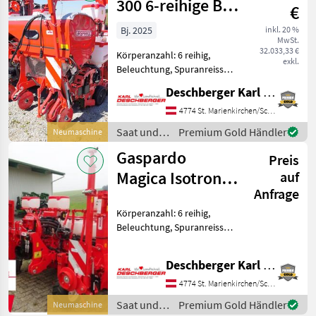
300 6-reihige BB-
€
XL Isotronic
Bj. 2025
inkl. 20 %
MwSt.
Einzelkorn
32.033,33 €
Körperanzahl: 6 reihig,
exkl.
Beleuchtung, Spuranreisser,
Gummidruckrollen, Mais,
Deschberger Karl Landtechnik GesmbH & Co KG
pneumatisch,
Reihendüngerstreuer,
4774 St. Marienkirchen/Schärding
elektr. Überwachung
Saat und
Premium Gold Händler
Neumaschine
Gaspardo MTE-R 300 6-
Pflege /
Gaspardo
reihige BB-XL Isotron
Preis
Gaspardo
Magica Isotronic
auf
Anfrage
6-reihgie
Körperanzahl: 6 reihig,
Einzelkornsämaschine
Beleuchtung, Spuranreisser,
Gummidruckrollen, Mais,
pneumatisch, elektr.
Deschberger Karl Landtechnik GesmbH & Co KG
Überwachung ACHTUNG!!
40 JAHRE
4774 St. Marienkirchen/Schärding
MASCHIO/GASPARDO – AUF
Saat und
Premium Gold Händler
Neumaschine
DEN JETZIGEN PREIS W