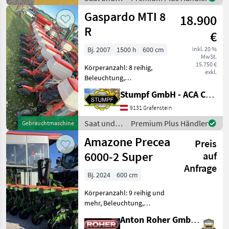
elektr. Überwachung - inkl.
Pflege /
Gaspardo MTI 8
Bedienkonzept I-Man
18.900
Horsch
R
€
Bj. 2007
1500 h
600 cm
inkl. 20 %
MwSt.
15.750 €
Körperanzahl: 8 reihig,
exkl.
Beleuchtung,
Fahrgassenschaltung,
Stumpf GmbH - ACA Center Stumpf
Spuranreisser,
Gummidruckrollen, hydr.
9131 Grafenstein
klappbar, Mais,
Saat und
Premium Plus Händler
Gebrauchtmaschine
pneumatisch,
Pflege /
Amazone Precea
Reihendüngerstreuer,
Preis
Gaspardo
elektr. Überwachung Die Ein
6000-2 Super
auf
Anfrage
Bj. 2024
600 cm
Körperanzahl: 9 reihig und
mehr, Beleuchtung,
Fahrgassenschaltung,
Anton Roher GmbH (ACA Center Roher)
Spuranreisser,