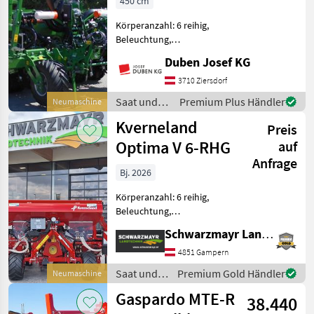
450 cm
Körperanzahl: 6 reihig,
Beleuchtung,
Fahrgassenschaltung,
Duben Josef KG
Spuranreisser,
Gummidruckrollen, Mais,
3710 Ziersdorf
pneumatisch, Rüben, elektr.
Saat und
Premium Plus Händler
Neumaschine
Überwachung
Pflege /
Kverneland
Ausstellungsmaschine inkl.
Preis
Amazone
teleskopi
Optima V 6-RHG
auf
Anfrage
Bj. 2026
Körperanzahl: 6 reihig,
Beleuchtung,
Fahrgassenschaltung,
Schwarzmayr Landtechnik GmbH - Gampern
Fahrwerk, Spuranreisser,
Direktsaatausstattung,
4851 Gampern
Gummidruckrollen, hydr.
Saat und
Premium Gold Händler
Neumaschine
klappbar, Mais,
Pflege /
Gaspardo MTE-R
pneumatisch,
38.440
Kverneland
Reihendüngerstre