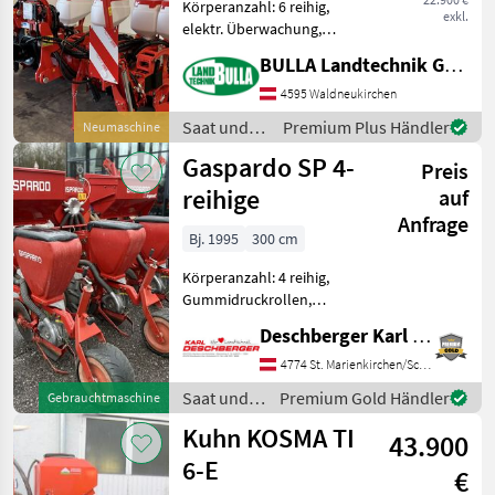
Körperanzahl: 6 reihig,
exkl.
elektr. Überwachung,
pneumatisch, Mais, hydr.
BULLA Landtechnik GmbH
klappbar,
Gummidruckrollen,
4595 Waldneukirchen
Spuranreisser, Beleuchtung
Saat und
Premium Plus Händler
Neumaschine
GASPARDO MTR 6 Reihen +
Pflege /
Gaspardo SP 4-
Bj. 2023, Lagermaschin
Preis
Gaspardo
reihige
auf
Anfrage
Bj. 1995
300 cm
Körperanzahl: 4 reihig,
Gummidruckrollen,
Spuranreisser Gaspardo SP
Deschberger Karl Landtechnik GesmbH & Co KG
4-reihig mit Düngerstreuer
(2 x 160 l) mit
4774 St. Marienkirchen/Schärding
Stiefelscharen,
Saat und
Premium Gold Händler
Gebrauchtmaschine
Doppelscheibenscharen bei
Pflege /
Kuhn KOSMA TI
Säelement, Spu
43.900
Gaspardo
6-E
€