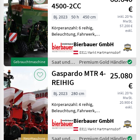
Reihendüngerstreuer,
4500-2CC
€
Rüben
Bj. 2023
50 h
450 cm
inkl. 20 %
MwSt.
57.200 €
Körperanzahl: 6 reihig,
exkl.
Beleuchtung, Fahrwerk,
Spuranreisser,
Bierbauer GmbH
Gummidruckrollen, Mais,
pneumatisch,
8311 Markt Hartmannsdorf
Reihendüngerstreuer,
Saat und
Premium Gold Händler
Gebrauchtmaschine
elektr. Überwachung Die
Pflege /
Gaspardo MTR 4-
Maschine befindet sich in
25.080
Amazone
ein
REIHIG
€
Bj. 2023
280 cm
inkl. 20 %
MwSt.
20.900 €
Körperanzahl: 4 reihig,
exkl.
Beleuchtung, Fahrwerk,
Spuranreisser,
Bierbauer GmbH
Gummidruckrollen, Mais,
pneumatisch,
8311 Markt Hartmannsdorf
Reihendüngerstreuer,
Saat und
Premium Gold Händler
Neumaschine