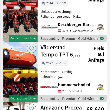
Bj. 2014
300 cm
elektr. Überwachung,
Reihendüngerstreuer, Mais,
Gummidruckrollen,
Deschberger Karl Landtechnik GesmbH & Co KG
Beleuchtung
PRIVATVERKAUF. Gaspardo
4774 St. Marienkirchen/Schärding
MTE-R 300 6-reihig, Baujahr
Saat und
Premium Gold Händler
Gebrauchtmaschine
2014, inkl. Schneidscheiben
Pflege /
Väderstad
Düngerstre
Preis
Gaspardo
Tempo TPT 6,
auf
Anfrage
Gen. II
Bj. 2027
450 cm
Körperanzahl: 6 reihig,
Beleuchtung,
Fahrgassenschaltung,
Hammerschmied GmbH
Spuranreisser,
Direktsaatausstattung,
2013 Göllersdorf
Gummidruckrollen, hydr.
Saat und
Premium Gold Händler
Gebrauchtmaschine
klappbar, Mais,
Pflege /
Amazone Precea
pneumatisch,
68.640
Väderstad