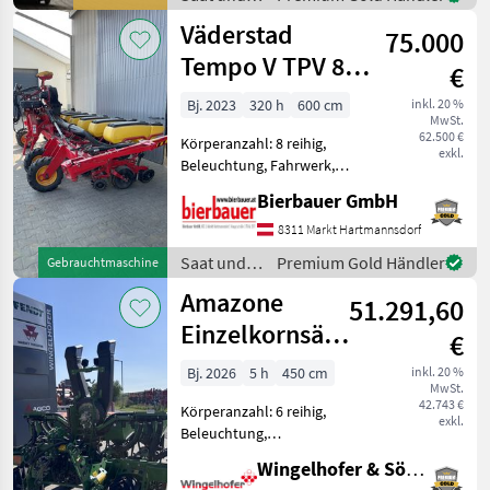
elektr. Überwachung Neue
Pflege /
Väderstad
Einzelkornsähmaschine zu
75.000
Gaspardo
ver
Tempo V TPV 8 –
€
Einzelkornsämaschine
Bj. 2023
320 h
600 cm
inkl. 20 %
MwSt.
62.500 €
Körperanzahl: 8 reihig,
exkl.
Beleuchtung, Fahrwerk,
Spuranreisser,
Bierbauer GmbH
Gummidruckrollen, Mais,
pneumatisch, elektr.
8311 Markt Hartmannsdorf
Überwachung 8-reihige
Saat und
Premium Gold Händler
Gebrauchtmaschine
Einzelkornsämaschine
Pflege /
Amazone
Herkunftsland: Schwed
51.291,60
Väderstad
Einzelkornsämaschine
€
Precea 4500-2
Bj. 2026
5 h
450 cm
inkl. 20 %
MwSt.
Super
42.743 €
Körperanzahl: 6 reihig,
exkl.
Beleuchtung,
Gummidruckrollen, elektr.
Wingelhofer & Söhne GmbH
Überwachung