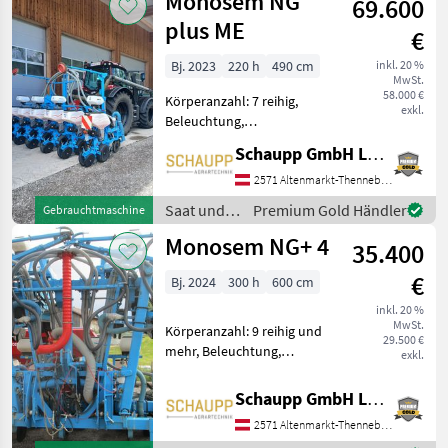
Monosem NG
69.600
Monosem
Spur
plus ME
€
Bj. 2023
220 h
490 cm
inkl. 20 %
MwSt.
58.000 €
Körperanzahl: 7 reihig,
exkl.
Beleuchtung,
Fahrgassenschaltung,
Schaupp GmbH Landtechnik
Spuranreisser,
Direktsaatausstattung,
2571 Altenmarkt-Thenneberg
Gummidruckrollen, hydr.
Saat und
Premium Gold Händler
Gebrauchtmaschine
klappbar, Mais,
Pflege /
Monosem NG+ 4
pneumatisch,
35.400
Monosem
Reihendüngerstreuer, elekt
€
Bj. 2024
300 h
600 cm
inkl. 20 %
MwSt.
Körperanzahl: 9 reihig und
29.500 €
mehr, Beleuchtung,
exkl.
Fahrgassenschaltung,
Spuranreisser,
Schaupp GmbH Landtechnik
Direktsaatausstattung,
2571 Altenmarkt-Thenneberg
Gummidruckrollen, hydr.