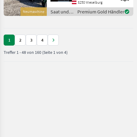
Direktsaatausstattung,
3250 Wieselburg
Gummidruckrollen, hydr.
Saat und
Premium Gold Händler
Neumaschine
klappbar, Mais,
Pflege /
pneumatisch, Rüben, elektr.
Amazone
Üb
1
2
3
4
Treffer
1
-
48
von
160
(Seite 1 von 4)