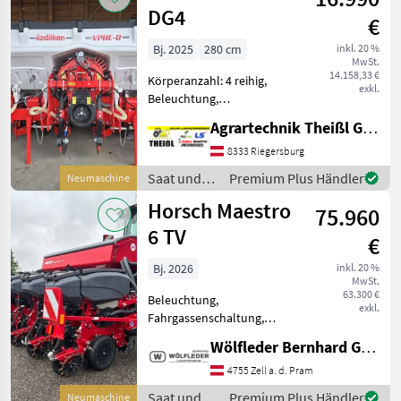
DG4
€
Bj. 2025
280 cm
inkl. 20 %
MwSt.
14.158,33 €
Körperanzahl: 4 reihig,
exkl.
Beleuchtung,
Fahrgassenschaltung,
Agrartechnik Theißl GmbH
Spuranreisser,
Direktsaatausstattung,
8333 Riegersburg
Gummidruckrollen, Mais,
Saat und
Premium Plus Händler
Neumaschine
pneumatisch,
Pflege /
Horsch Maestro
Reihendüngerstreuer,
75.960
Ozdoken
elektr. Überwachung
6 TV
€
Bj. 2026
inkl. 20 %
MwSt.
63.300 €
Beleuchtung,
exkl.
Fahrgassenschaltung,
Direktsaatausstattung,
Wölfleder Bernhard GmbH
Gummidruckrollen, hydr.
klappbar, pneumatisch,
4755 Zell a. d. Pram
Reihendüngerstreuer,
Saat und
Premium Plus Händler
Neumaschine