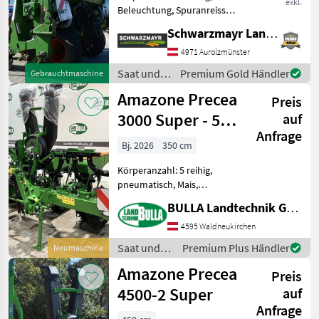
exkl.
Beleuchtung, Spuranreisser,
Gummidruckrollen, hydr.
Schwarzmayr Landtechnik GmbH - Aurolzmünster
klappbar, pneumatisch,
Reihendüngerstreuer,
4971 Aurolzmünster
elektr. Überwachung Nr.
Saat und
Premium Gold Händler
Gebrauchtmaschine
52594 Einzelkornsämaschin
Pflege /
Amazone Precea
Preis
Amazone
3000 Super - 5
auf
Anfrage
Reihen
Bj. 2026
350 cm
Körperanzahl: 5 reihig,
pneumatisch, Mais,
Gummidruckrollen,
BULLA Landtechnik GmbH
Beleuchtung AMAZONE
Precea 3000
4595 Waldneukirchen
Einzelkornsämaschine + Bj.
Saat und
Premium Plus Händler
Neumaschine
2026, Neumaschine,
Pflege /
Amazone Precea
lagernd + 5 reihig, 70 cm Re
Preis
Amazone
4500-2 Super
auf
Anfrage