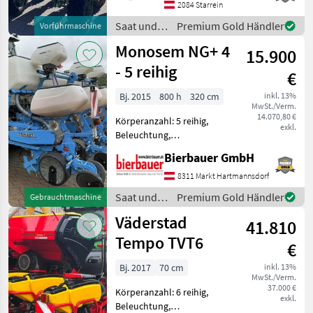
Vorführmaschine mit ca. 20
2084 Starrein
Hektar - Precea 4500-2
Saat und
Premium Gold Händler
Vorführmaschine
Super variabel -
Pflege /
Monosem NG+ 4
Teleskopierbarer Rahmen
15.900
Amazone
- 5 reihig
€
Bj. 2015
800 h
320 cm
inkl. 13%
MwSt./Verm.
14.070,80 €
Körperanzahl: 5 reihig,
exkl.
Beleuchtung,
Gummidruckrollen, Mais,
Bierbauer GmbH
pneumatisch,
Reihendüngerstreuer,
8311 Markt Hartmannsdorf
elektr. Überwachung
Saat und
Premium Gold Händler
Gebrauchtmaschine
Schöne Monosem
Pflege /
Väderstad
Einzelkorn zu verkaufen! 5-
41.810
Monosem
reihig, Dünger
Tempo TVT6
€
Bj. 2017
70 cm
inkl. 13%
MwSt./Verm.
37.000 €
Körperanzahl: 6 reihig,
exkl.
Beleuchtung,