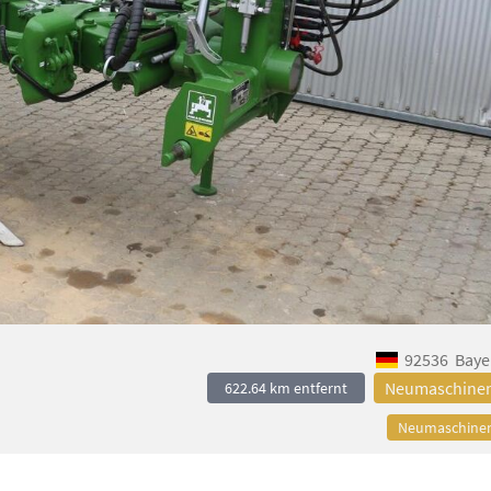
92536
Baye
Neumaschine
622.64 km entfernt
Neumaschine