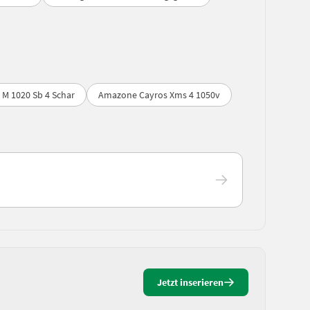
M 1020 Sb 4 Schar
Amazone Cayros Xms 4 1050v
Jetzt inserieren