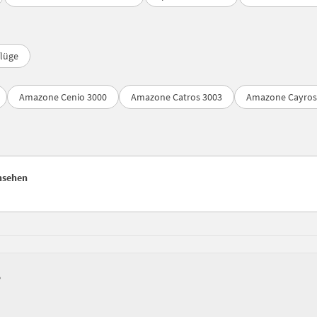
flüge
Amazone Cenio 3000
Amazone Catros 3003
Amazone Cayros 
ansehen
?