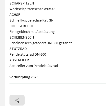
SCHARSPITZEN
Wechselspitzenschar WXM43
ACHSE
Schnellkuppelachse Kat. 3N
EINLEGEBLECH
Einlegeblech mit Abstützung
SCHEIBENSECH
Scheibensech gefedert DM 500 gezahnt
STÜTZRAD
Pendelstützrad DM 600
ABSTREIFER
Abstreifer zum Pendelstützrad
Vorführpflug 2023
Anzahl Schare: 4, Hydraulische Klappung ________ AUTOMA