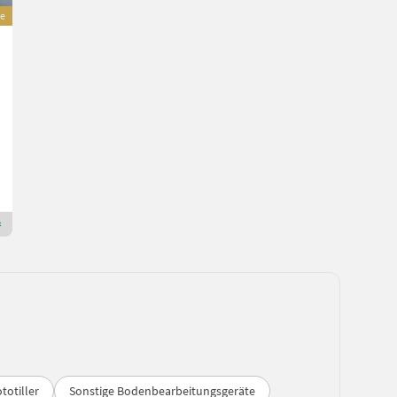
e
Amazone Cayros XM 1050 4-Schar
Preis auf Anfrage
Bj. 2023
MAUCH Gesellschaft m.b.H. & Co.KG
5274 Oberösterreich
Premium Gold Händler
totiller
Sonstige Bodenbearbeitungsgeräte