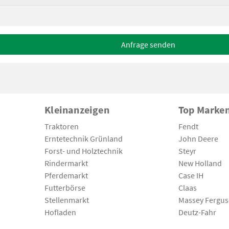
Anfrage senden
Kleinanzeigen
Top Marke
Traktoren
Fendt
Erntetechnik Grünland
John Deere
Forst- und Holztechnik
Steyr
Rindermarkt
New Holland
Pferdemarkt
Case IH
Futterbörse
Claas
Stellenmarkt
Massey Fergu
Hofladen
Deutz-Fahr