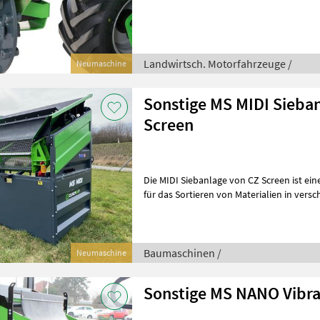
Sicht auf den Arbeitsbereich
Landwirtsch. Motorfahrzeuge /
Neumaschine
Sonstige MS MIDI Sieba
Screen
Die MIDI Siebanlage von CZ Screen ist ei
für das Sortieren von Materialien in verschiede
konzipiert für den Einsatz i
Baumaschinen /
Neumaschine
Sonstige MS NANO Vibr