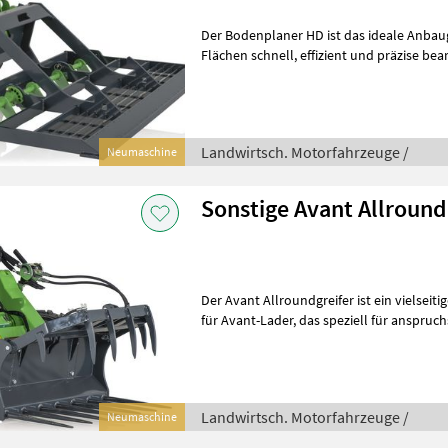
Der Bodenplaner HD ist das ideale Anbaugerät für
Flächen schnell, effizient und präzise bearbeiten möchten. Ob beim
Planieren von Rasenflächen, dem E
Landwirtsch. Motorfahrzeuge /
Neumaschine
Sonstige Avant Allround
Der Avant Allroundgreifer ist ein vielsei
für Avant-Lader, das speziell für anspruchsvolle Materialtransporte
entwickelt wurde, bei dene
Landwirtsch. Motorfahrzeuge /
Neumaschine