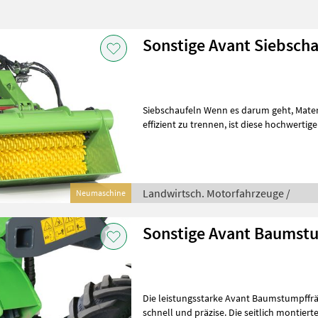
Sonstige Avant Siebscha
Siebschaufeln Wenn es darum geht, Materialien schnell, sauber und
effizient zu trennen, ist diese hochwertige Siebschaufel für Avant
Radlader die ideale Lösung. Egal
Landwirtsch. Motorfahrzeuge /
Neumaschine
Sonstige Avant Baumst
Die leistungsstarke Avant Baumstumpffr
schnell und präzise. Die seitlich montiert