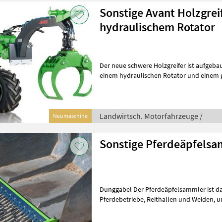
Sonstige Avant Holzgrei
hydraulischem Rotator
Der neue schwere Holzgreifer ist aufgeba
einem hydraulischen Rotator und einem g
für den Einsatz an der 700-
Landwirtsch. Motorfahrzeuge /
Neumaschine
Sonstige Pferdeäpfels
Dunggabel Der Pferdeäpfelsammler ist da
Pferdebetriebe, Reithallen und Weiden, um Pferdeäpfel effizient und
mühelos zu sammeln. Dieser innovativ