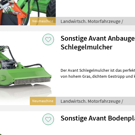
schnell, sauber und sicher – selbst b
Landwirtsch. Motorfahrzeuge /
Neumaschine
Sonstige Avant Anbauge
Schlegelmulcher
Der Avant Schlegelmulcher ist das perfe
von hohem Gras, dichtem Gestrüpp und kleinen Büschen – ideal für
unwegsames Gelände und schwer zu
Landwirtsch. Motorfahrzeuge /
Neumaschine
Sonstige Avant Bodenp