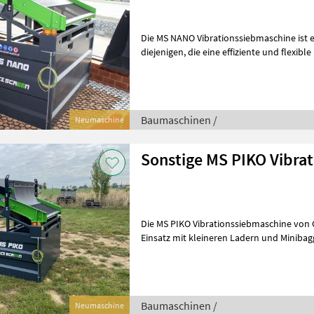
Die MS NANO Vibrationssiebmaschine ist 
diejenigen, die eine effiziente und flexible Lösung für das Sieben von
Materialien benötigen. Ent
Baumaschinen /
Neumaschine
Sonstige MS PIKO Vibra
Die MS PIKO Vibrationssiebmaschine von CZ
Einsatz mit kleineren Ladern und Minibag
eine optimale Lösung für die
Baumaschinen /
Neumaschine