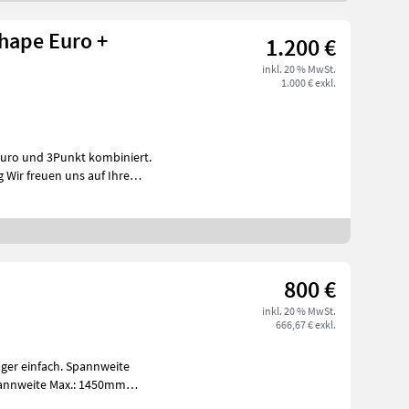
Shape Euro +
1.200 €
inkl. 20 % MwSt.
1.000 € exkl.
re
800 €
inkl. 20 % MwSt.
666,67 € exkl.
ach. Spannweite
oannweite Max.: 1450mm