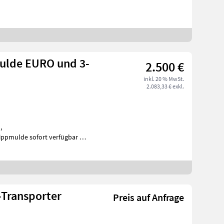
ulde EURO und 3-
2.500 €
inkl. 20 % MwSt.
2.083,33 € exkl.
,
ppmulde sofort verfügbar ab
Lager. Auf Lager 1, 6m (0, 9m³) und 1, 8m (1m³) breit. E
-Transporter
Preis auf Anfrage