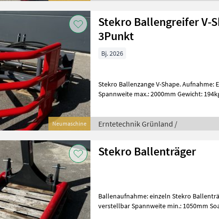
Stekro Ballengreifer V-
3Punkt
Bj. 2026
Stekro Ballenzange V-Shape. Aufnahme: Euro und 3Punkt kombiniert.
Spannweite max.: 2000mm Gewicht: 194kg Wir freuen uns auf Ih
Anfrage. Mfg Hatheuer
Erntetechnik Grünland /
Neumaschine
Stekro Ballenträger
Ballenaufnahme: einzeln Stekro Ballenträger einf
verstellbar Spannweite min.: 1050mm S
Gewicht: 89kg Wir freuen uns a