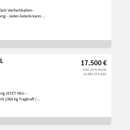
ach Vierfachballen-
s
EL
17.500 €
inkl. 20 % MwSt.
14.583,33 € exkl.
ung JETZT NEU --
bonat /