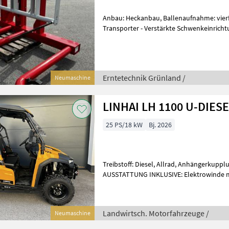
Anbau: Heckanbau, Ballenaufnahme: vierf
Transporter - Verstärkte Schwenkeinrichtung - Jedes Gelenk kann
geschmiert werden - Schwenkbock mittel
Erntetechnik Grünland /
Neumaschine
LINHAI LH 1100 U-DIES
25 PS/18 kW
Bj. 2026
Treibstoff: Diesel, Allrad, Anhängerkuppl
AUSSTATTUNG INKLUSIVE: Elektrowinde mit 1360 kg Tragkraft /
Servolenkung / Frontscheibe aus Polycar
Landwirtsch. Motorfahrzeuge /
Neumaschine