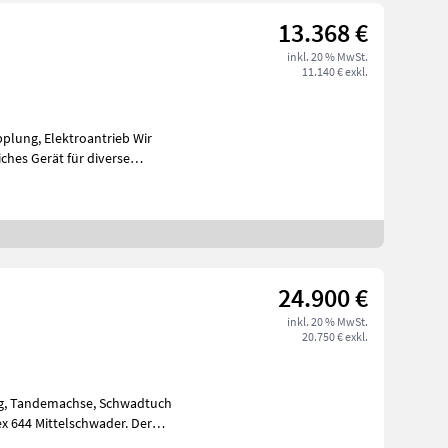
13.368 €
inkl. 20 % MwSt.
11.140 € exkl.
pplung, Elektroantrieb Wir
24.900 €
inkl. 20 % MwSt.
20.750 € exkl.
ng, Tandemachse, Schwadtuch
644 Mittelschwader. Der