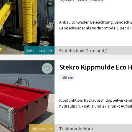
Anbau Schwader, Beleuchtung, Bandschw
Bandschwader als Vorführmodell. Der RT 730 besteht aus zwei Pick-Up-
Band-Elementen mit je 295cm breite, e
Erntetechnik Grünland /
Vorführmaschine
Stekro Kippmulde Eco H
180 cm
Kippfunktion: hydraulisch doppelwirken
hydraulisch. - Kat. 1 und 2 - 3Punkt Aufnahme - Doppelwirkender
Zylinder - Breite: 1800mm - Tiefe
Traktorzubehör /
Neumaschine