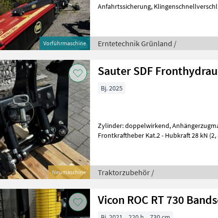
Anfahrtssicherung, Klingenschnellverschl
Abstellstützen Vorführmaschine Vicon B
Erntetechnik Grünland /
Vorführmaschine
Sauter SDF Fronthydrau
Bj. 2025
Zylinder: doppelwirkend, Anhängerzugma
Frontkraftheber Kat.2 - Hubkraft 28 kN (2, 8 t) - Unterlenker mit
Walterscheid-Fanghaken Kat. 2 - (ohne S
Traktorzubehör /
Neumaschine
Vicon ROC RT 730 Band
Bj. 2021
220 h
730 cm