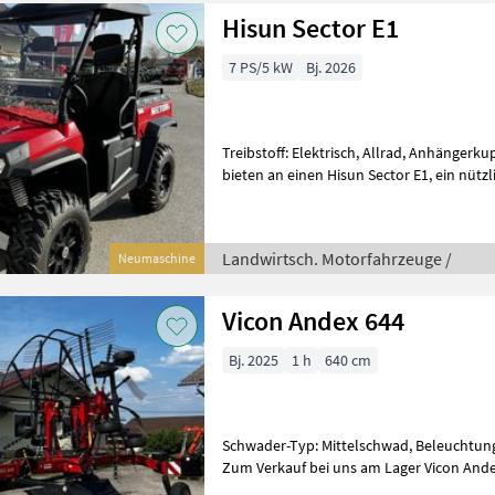
Hisun Sector E1
7 PS/5 kW
Bj. 2026
Treibstoff: Elektrisch, Allrad, Anhängerku
bieten an einen Hisun Sector E1, ein nützliches Gerät für diverse
Arbeiten und gleichzeitig ein auc
Landwirtsch. Motorfahrzeuge /
Neumaschine
Vicon Andex 644
Bj. 2025
1 h
640 cm
Schwader-Typ: Mittelschwad, Beleuchtu
Zum Verkauf bei uns am Lager Vicon Andex 
gezogene Schwader Andex 644 mit ein