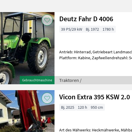
Deutz Fahr D 4006
39 PS/29 kW
Bj. 1972
1780 h
Antrieb: Hinterrad, Getriebeart Landmasch
Plattform: Kabine, Zapfwellendrehzahl: 5
km/h: 25 km/h, Oberlenker hinten: mech
Traktoren /
Gebrauchtmaschine
Vicon Extra 395 KSW 2.0
Bj. 2025
120 h
950 cm
Art des Mähwerks: Heckmähwerke, Mähba