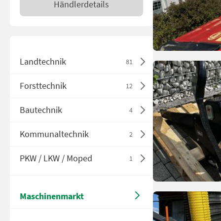
Händlerdetails
Landtechnik
81
Forsttechnik
12
Bautechnik
4
Kommunaltechnik
2
PKW / LKW / Moped
1
Maschinenmarkt