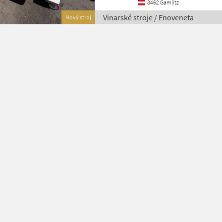
8462 Gamlitz
Vinarské stroje / Enoveneta
Nový stroj