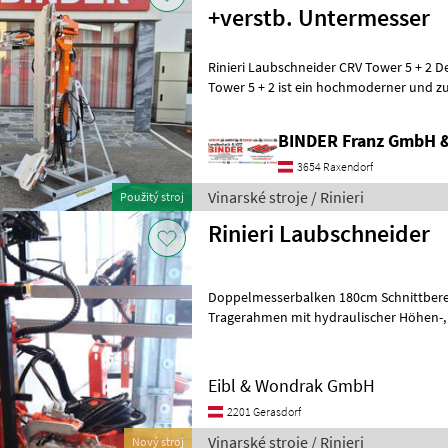
+verstb. Untermesser
Rinieri Laubschneider CRV Tower 5 + 2 D
Tower 5 + 2 ist ein hochmoderner und zu
der speziell für den professio
BINDER Franz GmbH 
3654 Raxendorf
Vinarské stroje / Rinieri
Použitý stroj
Rinieri Laubschneider
Doppelmesserbalken 180cm Schnittbereich, Anfahrsicherung, s
Tragerahmen mit hydraulischer Höhen-, Seiten-, Neigungsverstellung
mit Anbaurahmen für Fronthydra
Eibl & Wondrak GmbH
2201 Gerasdorf
Vinarské stroje / Rinieri
Nový stroj