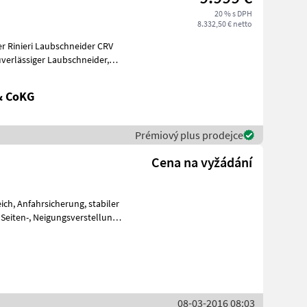
20 % s DPH
8.332,50 € netto
er Rinieri Laubschneider CRV
verlässiger Laubschneider,
& CoKG
Prémiový plus prodejce
Cena na vyžádání
tabiler
,
08-03-2016 08:03