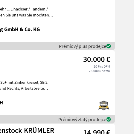
r ... Einachser / Tandem /
en Sie uns was Sie möchten
g GmbH & Co. KG
Prémiový plus prodejce
30.000 €
20 % s DPH
25.000 € netto
bH
Prémiový zlatý prodejce
henstock-KRÜMLER
14.990 €