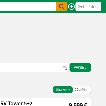
Přihlásit se
Filtry
Seznam
Mřížka
CRV Tower 5+2
9.999 €