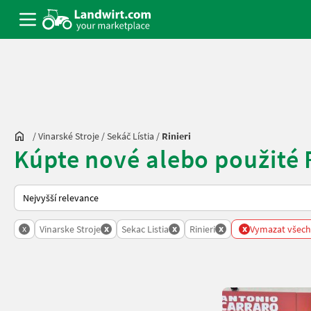
/
Vinarské Stroje
/
Sekáč Lístia
/
Rinieri
Kúpte nové alebo použité R
Takto se řadí nabídky na Landwirt.com
x
x
x
x
x
Vinarske Stroje
Sekac Listia
Rinieri
Vymazat všechn