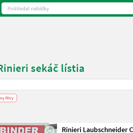
Prohledat nabídky
inieri sekáč lístia
y filtry
Rinieri Laubschneider 