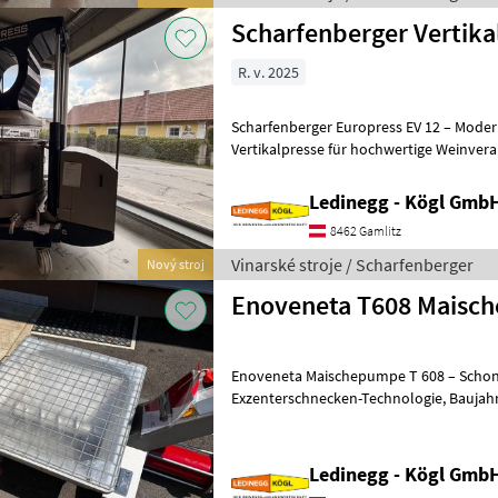
Scharfenberger Vertika
R. v. 2025
Scharfenberger Europress EV 12 – Moder
Vertikalpresse für hochwertige Weinverarbeitung Besch
Scharfenberger Europress EV 12 ist eine 
Ledinegg - Kögl GmbH
8462 Gamlitz
Vinarské stroje / Scharfenberger
Nový stroj
Enoveneta T608 Maisc
Enoveneta Maischepumpe T 608 – Schon
Exzenterschnecken-Technologie, Baujahr 2026 Beschreibung: Die
Enoveneta Maischepumpe T 608 aus de
Ledinegg - Kögl GmbH