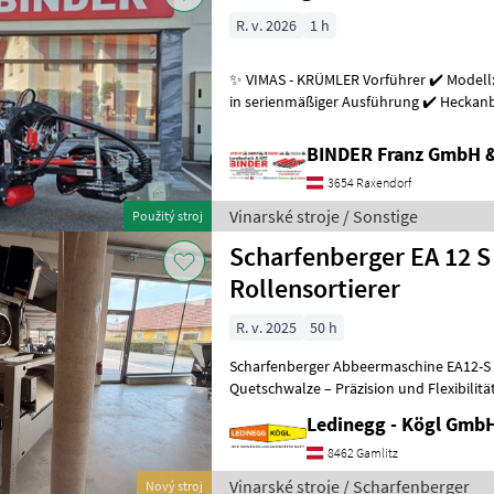
R. v. 2026
1 h
✨ VIMAS - KRÜMLER Vorführer ✔️ Modell:
in serienmäßiger Ausführung ✔️ Heckanba
Arbeitsgeschwindigkeit bis zu 5, 5
BINDER Franz GmbH 
3654 Raxendorf
Vinarské stroje / Sonstige
Použitý stroj
Scharfenberger EA 12 S
Rollensortierer
R. v. 2025
50 h
Scharfenberger Abbeermaschine EA12-S 
Quetschwalze – Präzision und Flexibilitä
- Vorführmaschine Beschreibung:
Ledinegg - Kögl GmbH
8462 Gamlitz
Vinarské stroje / Scharfenberger
Nový stroj