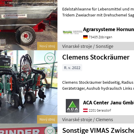
Edelstahlwanne für Lebensmittel und meh
Tridem Zweiachser mit Drehschemel Sag
Größe / Breifung / Zubehör, dann be
Agrarsysteme Hornun
73485 Zöbingen
Vinarské stroje / Sonstige
Nový stroj
Clemens Stockräumer
R. v. 2022
Clemens Stockräumer beidseitig, Radius SL+ mit Zinkenkreisel, SB 2
Geräteträger, Aushub hydraulisch Links und Rechts, Arbeitsbreite
2400 - 3400 mm, inkl. Ventilblock
ACA Center Janu Gm
2201 Gerasdorf
Vinarské stroje / Clemens
Nový stroj
Sonstige VIMAS Zwisc