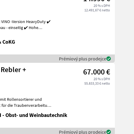
20 % s DPH
12.491,67 € netto
 VINO -Version HeavyDuty ✔️
u - einseitig ✔️ Hohe
& CoKG
Prémiový plus prodejce
 Rebler +
67.000 €
20 % s DPH
55.833,33 € netto
mit Rollensortierer und
t für die Traubenverarbeitung
 - Obst- und Weinbautechnik
Prémiový plus prodejce