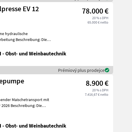
lpresse EV 12
78.000 €
20 % s DPH
65.000 € netto
ne hydraulische
reibung: Die
h
 - Obst- und Weinbautechnik
Prémiový plus prodejce
hepumpe
8.900 €
20 % s DPH
7.416,67 € netto
ender Maischetransport mit
m
 - Obst- und Weinbautechnik