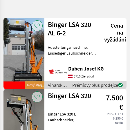
Zpřesnit
hledání
Binger LSA 320
Cena
Kategorie
Země
Filtry
4
AL 6-2
na
vyžádání
Zobrazit
AKTUÁLNÍ
Ausstellungsmaschine:
Obnovit
5
CESTA
Einseitiger Laubschneider L-
výsledků
poľnohospodárska
Form inkl. 6 + 2
technika
Edelstahlmesser,
Duben Josef KG
Vinarske
Schnittlänge 152 cm,
Stroje
waagrechter Balken 90°
3710 Ziersdorf
abklappbar,
Sekac
Vinarské
Prémiový plus prodejce
Nový stroj
Listia
Anfahrsicherung, Abstellr
stroje /
Binger LSA 320
Binger
7.500
Binger
€
VYBRAT
KATEGORII
Binger LSA 320 L
20 % s DPH
6.250 €
Laubschneider,
Binger
netto
Messerkonfiguration 6-2,