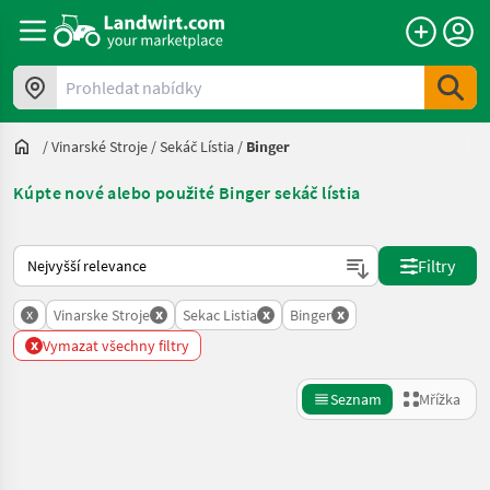
Prohledat nabídky
/
Vinarské Stroje
/
Sekáč Lístia
/
Binger
Kúpte nové alebo použité Binger sekáč lístia
Takto se řadí nabídky na Landwirt.com
Filtry
x
x
x
x
Vinarske Stroje
Sekac Listia
Binger
x
Vymazat všechny filtry
Seznam
Mřížka