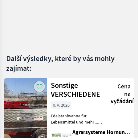
Ero
Binger
Pellenc
Clemens
Další výsledky, které by vás mohly
Conpexim
zajímat:
Zobrazit
všech 9
Sonstige
Cena
MARKETPLACE
VERSCHIEDENE
na
vyžádání
Nabídky
Marketplace
Inzeráty
R. v. 2026
prodejců
Edelstahlwanne für
Lebensmittel und mehr ...
Einachser / Tandem /
Agrarsysteme Hornung GmbH & Co. KG
Tridem Zweiachser mit