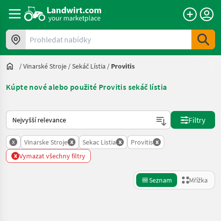
Prohledat nabídky
/
Vinarské Stroje
/
Sekáč Lístia
/
Provitis
Kúpte nové alebo použité Provitis sekáč lístia
Takto se řadí nabídky na Landwirt.com
Filtry
x
x
x
x
Vinarske Stroje
Sekac Listia
Provitis
x
Vymazat všechny filtry
Seznam
Mřížka