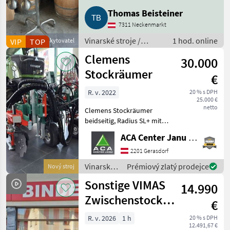
Thomas Beisteiner
7311 Neckenmarkt
Vinarské stroje /
1 hod. online
VIP
Obchodní poskytovatel
TOP
Pivničné stroje
Clemens
30.000
Stockräumer
€
R. v. 2022
20 % s DPH
25.000 €
netto
Clemens Stockräumer
beidseitig, Radius SL+ mit
Zinkenkreisel, SB 2
ACA Center Janu GmbH
Geräteträger, Aushub
hydraulisch Links und
2201 Gerasdorf
Rechts, Arbeitsbreite 2400 -
Vinarské
Prémiový zlatý prodejce
Nový stroj
3400 mm, inkl. Ventilblock
stroje /
Sonstige VIMAS
14.990
Clemens
Zwischenstock-
€
KRÜMLER
R. v. 2026
1 h
20 % s DPH
12.491,67 €