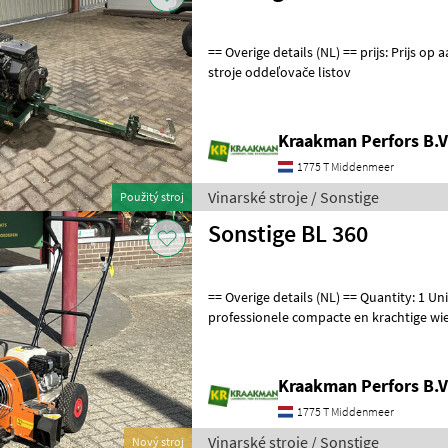
== Overige details (NL) == prijs: Prijs op aanvraag Unit: Stuk Vinarské
stroje oddeľovače listov
Kraakman Perfors B.V
1775 T Middenmeer
Vinarské stroje / Sonstige
Použitý stroj
Sonstige BL 360
== Overige details (NL) == Quantity: 1 Unit: Stuk De ELIET BL 360 is een
professionele compacte en krachtige w
motor. Hoogwaardige kwalitei
Kraakman Perfors B.V
1775 T Middenmeer
Vinarské stroje / Sonstige
Nový stroj