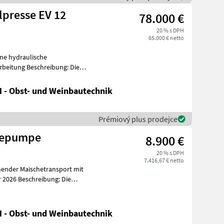
lpresse EV 12
78.000 €
20 % s DPH
65.000 € netto
ne hydraulische
reibung: Die
h
 - Obst- und Weinbautechnik
Prémiový plus prodejce
hepumpe
8.900 €
20 % s DPH
7.416,67 € netto
ender Maischetransport mit
m
 - Obst- und Weinbautechnik