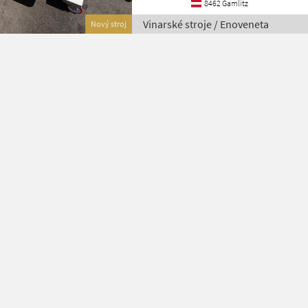
8462 Gamlitz
Vinarské stroje / Enoveneta
Nový stroj