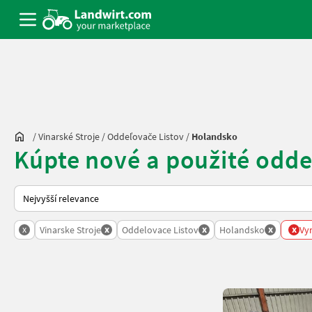
/
Vinarské Stroje
/
Oddeľovače Listov
/
Holandsko
Kúpte nové a použité odde
Takto se řadí nabídky na Landwirt.com
x
x
x
x
x
Vinarske Stroje
Oddelovace Listov
Holandsko
Vy