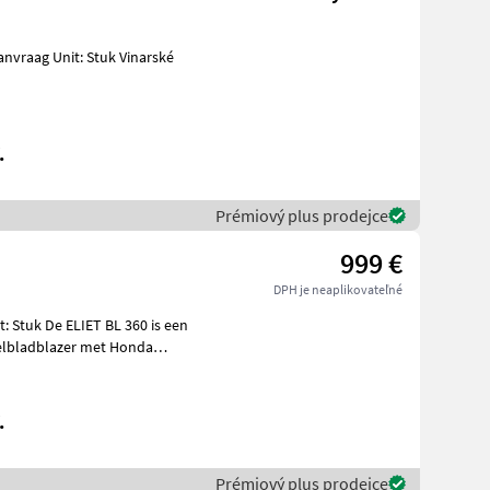
.
Prémiový plus prodejce
999 €
DPH je neaplikovateľné
ielbladblazer met Honda
.
Prémiový plus prodejce