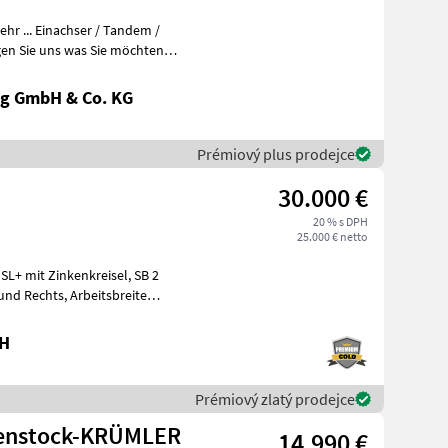
r ... Einachser / Tandem /
en Sie uns was Sie möchten
g GmbH & Co. KG
Prémiový plus prodejce
30.000 €
20 % s DPH
25.000 € netto
bH
Prémiový zlatý prodejce
henstock-KRÜMLER
14.990 €