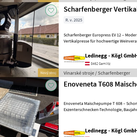
Scharfenberger Vertika
R. v. 2025
Scharfenberger Europress EV 12 – Moder
Vertikalpresse für hochwertige Weinverarbeitung Besch
Scharfenberger Europress EV 12 ist eine 
Ledinegg - Kögl GmbH
8462 Gamlitz
Vinarské stroje / Scharfenberger
Nový stroj
Enoveneta T608 Maisc
Enoveneta Maischepumpe T 608 – Schon
Exzenterschnecken-Technologie, Baujahr 2026 Beschreibung: Die
Enoveneta Maischepumpe T 608 aus de
Ledinegg - Kögl GmbH