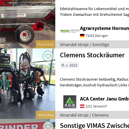
Edelstahlwanne für Lebensmittel und meh
Tridem Zweiachser mit Drehschemel Sag
Größe / Breifung / Zubehör, dann be
Agrarsysteme Hornun
73485 Zöbingen
Vinarské stroje / Sonstige
Nový stroj
Clemens Stockräumer
R. v. 2022
Clemens Stockräumer beidseitig, Radius SL+ mit Zinkenkreisel, SB 2
Geräteträger, Aushub hydraulisch Links und Rechts, Arbeitsbreite
2400 - 3400 mm, inkl. Ventilblock
ACA Center Janu Gm
2201 Gerasdorf
Vinarské stroje / Clemens
Nový stroj
Sonstige VIMAS Zwisc