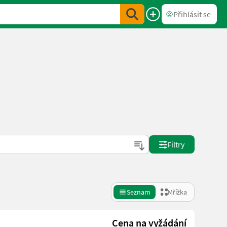
Přihlásit se
Filtry
Seznam
Mřížka
Cena na vyžádání