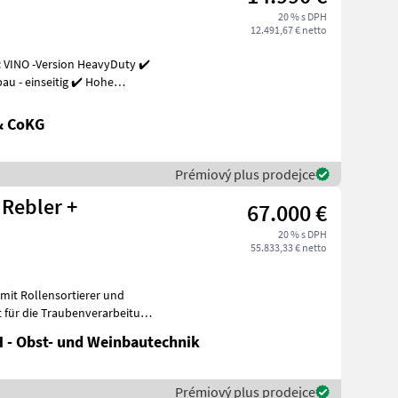
20 % s DPH
12.491,67 € netto
 VINO -Version HeavyDuty ✔️
u - einseitig ✔️ Hohe
& CoKG
Prémiový plus prodejce
 Rebler +
67.000 €
20 % s DPH
55.833,33 € netto
mit Rollensortierer und
t für die Traubenverarbeitung
 - Obst- und Weinbautechnik
Prémiový plus prodejce