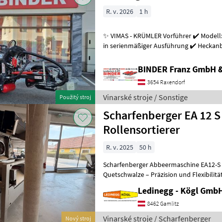
R. v. 2026
1 h
✨ VIMAS - KRÜMLER Vorführer ✔️ Modell:
in serienmäßiger Ausführung ✔️ Heckanba
Arbeitsgeschwindigkeit bis zu 5, 5
BINDER Franz GmbH 
3654 Raxendorf
Vinarské stroje / Sonstige
Použitý stroj
Scharfenberger EA 12 S
Rollensortierer
R. v. 2025
50 h
Scharfenberger Abbeermaschine EA12-S 
Quetschwalze – Präzision und Flexibilitä
- Vorführmaschine Beschreibung:
Ledinegg - Kögl GmbH
8462 Gamlitz
Vinarské stroje / Scharfenberger
Nový stroj