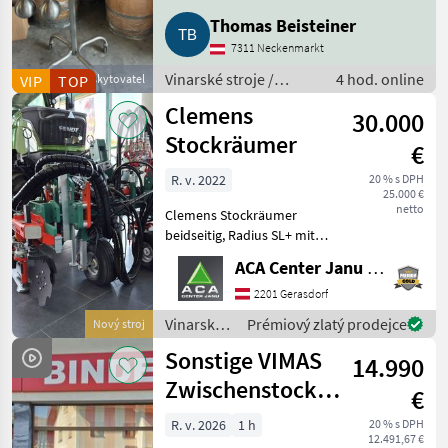
Thomas Beisteiner
7311 Neckenmarkt
Vinarské stroje /
4 hod. online
VIP
Obchodní poskytovatel
TOP
Pivničné stroje
Clemens
30.000
Stockräumer
€
R. v. 2022
20 % s DPH
25.000 €
netto
Clemens Stockräumer
beidseitig, Radius SL+ mit
Zinkenkreisel, SB 2
ACA Center Janu GmbH
Geräteträger, Aushub
hydraulisch Links und
2201 Gerasdorf
Rechts, Arbeitsbreite 2400 -
Vinarské
Prémiový zlatý prodejce
Nový stroj
3400 mm, inkl. Ventilblock
stroje /
Sonstige VIMAS
14.990
Clemens
Zwischenstock-
€
KRÜMLER
R. v. 2026
1 h
20 % s DPH
12.491,67 €