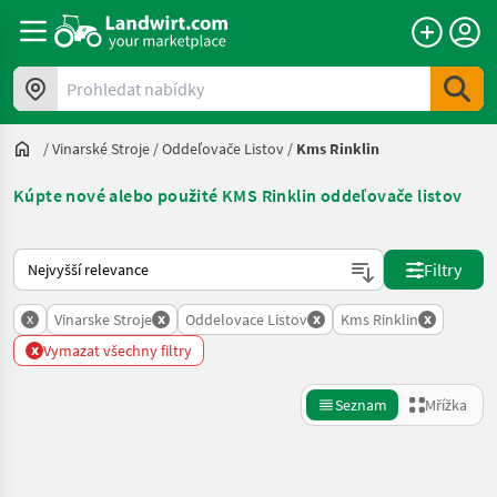
Prohledat nabídky
/
Vinarské Stroje
/
Oddeľovače Listov
/
Kms Rinklin
Kúpte nové alebo použité KMS Rinklin oddeľovače listov
Takto se řadí nabídky na Landwirt.com
Filtry
x
x
x
x
Vinarske Stroje
Oddelovace Listov
Kms Rinklin
x
Vymazat všechny filtry
Seznam
Mřížka