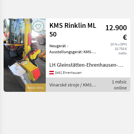
Zpřesnit
hledání
KMS Rinklin ML
12.900
Kategorie
Země
Filtry
4
50
€
Zobrazit
20 % s DPH
Neugerät -
AKTUÁLNÍ
Obnovit
1
10.750 €
CESTA
Ausstellungsgerät: KMS-
netto
výsledků
Entlauber ML 50 einseitig,
poľnohospodárska
Hydraulischer Hubmast,
LH Gleinstätten-Ehrenhausen-Wies reg. Gen.m.b.H. - Ehrenhausen
technika
Hydraulische
Vinarske
8461 Ehrenhausen
Drehvorrichtung,
Stroje
1 měsíc
Hydraulischer
Vinarské stroje / KMS
Oddelovace
online
Seitenverschub,
Nový stroj
Listov
Rinklin
Edelstahlwalze mit
Kms
Rinklin
VYBRAT
KATEGORII
KMS Rinklin