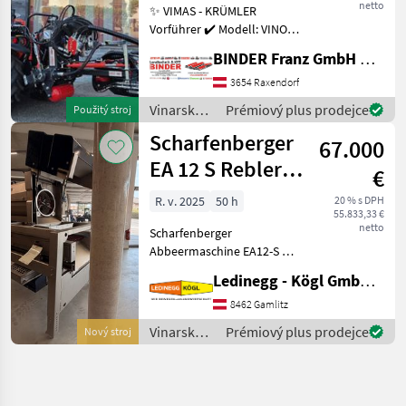
netto
✨ VIMAS - KRÜMLER
Vorführer ✔️ Modell: VINO -
Version HeavyDuty ✔️ in
BINDER Franz GmbH & CoKG
serienmäßiger Ausführung
✔️ Heckanbau - einseitig ✔️
3654 Raxendorf
Hohe
Vinarské
Prémiový plus prodejce
Použitý stroj
Arbeitsgeschwindigkeit bis
stroje /
Scharfenberger
zu 5, 5
67.000
Sonstige
EA 12 S Rebler +
€
Rollensortierer
R. v. 2025
50 h
20 % s DPH
55.833,33 €
netto
Scharfenberger
Abbeermaschine EA12-S mit
Rollensortierer und
Ledinegg - Kögl GmbH - Obst- und Weinbautechnik
Quetschwalze – Präzision
und Flexibilität für die
8462 Gamlitz
Traubenverarbeitung -
Vinarské
Prémiový plus prodejce
Nový stroj
Vorführmaschine
stroje /
Beschreibung:
Scharfenberger