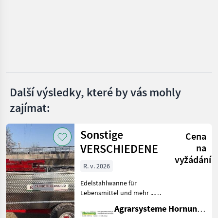
Olmi
Pellenc
CFS
Ero
Další výsledky, které by vás mohly
Provitis
zajímat:
Zobrazit
všech 8
Sonstige
Cena
VERSCHIEDENE
na
MARKETPLACE
vyžádání
R. v. 2026
Nabídky
Marketplace
Inzeráty
prodejců
Edelstahlwanne für
Lebensmittel und mehr ...
Einachser / Tandem /
Agrarsysteme Hornung GmbH & Co. KG
Tridem Zweiachser mit