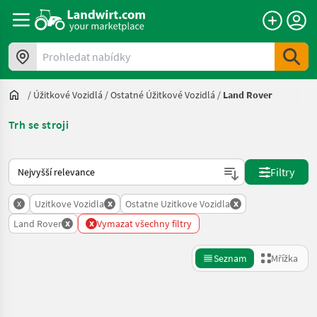
Prohledat nabídky
/
Úžitkové Vozidlá
/
Ostatné Úžitkové Vozidlá
/
Land Rover
Trh se stroji
Takto se řadí nabídky na Landwirt.com
Filtry
x
x
x
Uzitkove Vozidla
Ostatne Uzitkove Vozidla
x
x
Land Rover
Vymazat všechny filtry
Seznam
Mřížka