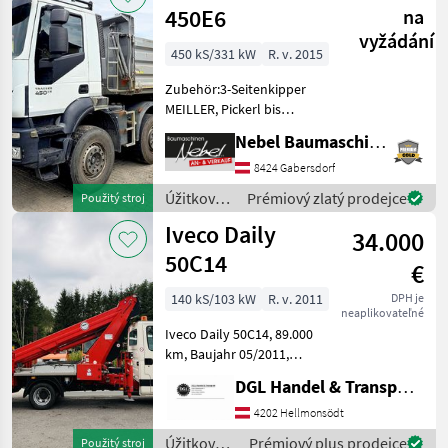
450E6
na
vyžádání
450 kS/331 kW
R. v. 2015
Zubehör:3-Seitenkipper
MEILLER, Pickerl bis
Nov.2026 konfigurácia
Nebel Baumaschinen
nápravy: 8x4, manuálna
prevodovka, : manuálna
8424 Gabersdorf
prevodovka Úžitkové
Úžitkové
Prémiový zlatý prodejce
Použitý stroj
vozidlá Nákladné auto
vozidlá /
Iveco Daily
34.000
Iveco
50C14
€
140 kS/103 kW
R. v. 2011
DPH je
neaplikovateľné
Iveco Daily 50C14, 89.000
km, Baujahr 05/2011,
Erstbesitz aus
DGL Handel & Transporte
Staatsbetrieb, Diesel,
3sitzig, Ruthmann Steiger
4202 Hellmonsödt
TB270, 27 m Reichweite!!!
Úžitkové
Prémiový plus prodejce
Použitý stroj