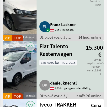
Preis inkl.
MwSt
Franz Lackner
2851 Krumbach
Úžitkové vozidlá /
14 hod. online
VIP
Obchodní poskytovatel
TOP
Nákladné auto
Fiat Talento
15.300
Kastenwagen
€
DPH je
125 kS/92 kW
R. v. 2018
neaplikovateľné
Původní
cena 15.999
€
daniel knechtl
8410 st georgen an der stiefing
Úžitkové vozidlá /
2 měsíců online
VIP
TOP
Inzerát
Nákladné auto
Iveco TRAKKER
Cena