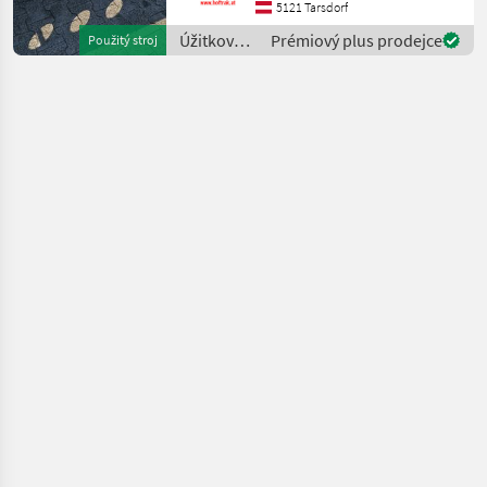
auto
5121 Tarsdorf
Úžitkové
Prémiový plus prodejce
Použitý stroj
vozidlá /
Sonstige