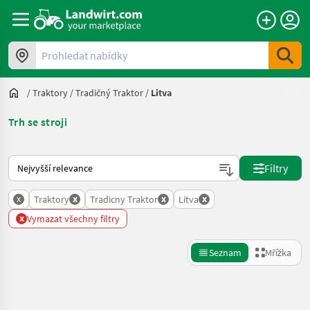
Prohledat nabídky
/
Traktory
/
Tradičný Traktor
/
Litva
Trh se stroji
Takto se řadí nabídky na Landwirt.com
Filtry
x
x
x
x
Traktory
Tradicny Traktor
Litva
x
Vymazat všechny filtry
Seznam
Mřížka