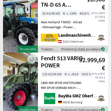
TN-D 65 A
€
DeLuxe
65 kS/48 kW
R. v. 1999
4616 h
20 % s DPH
23.750 €
netto
New Holland TN65D - Allrad
- Klimaanlage - Power
Shuttle - Lastschaltung -
Landmaschinenhandel Ouschan Anton
EHR - Luftsitz Neu - 2
doppeltwirkende
9102 Mittertrixen
Steuergeräte - 4616
Traktory /
Prémiový zlatý prodejce
Použitý stroj
Betriebsstunden - 4-
New
Fendt 513 VARIO
92.999,69
Holland
POWER
€
135 kS/99 kW
R. v. 2014
1915 h
19 % s DPH
78.151 €
netto
1860 MM SPUR HINTEN1880
MM SPUR VORN40 KM/H -
AUSFÜHRUNGARBEITSSCHEINWERFER
BayWa GMZ Oberfranken
DACH
VORNEARBEITSSCHEINWERFER
96052 Bamberg
KOTFLÜGELAUTOM.
Traktory /
Prémiový zlatý prodejce
Použitý stroj