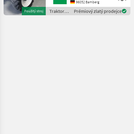
mit
96052 Bamberg
SicherheitsgurtDrehbare
Traktory /
Prémiový zlatý prodejce
Použitý stroj
VorderradkotflügelExterne
Massey
Hubwerksbetä
Ferguson