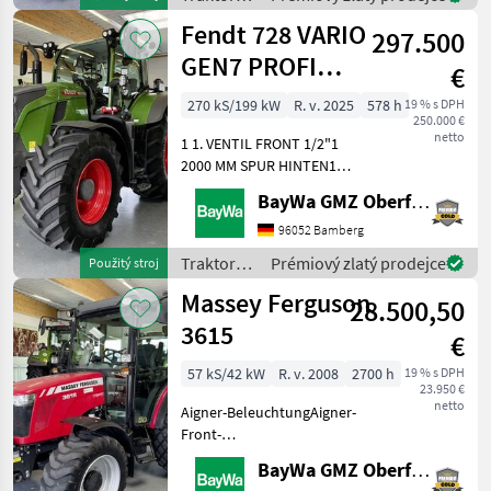
ANHÄNGEKUPPLUNG 38ER
Fendt
Fendt 728 VARIO
BOLZENBODENMATTE
297.500
KABIN
GEN7 PROFI
€
PLUS
270 kS/199 kW
R. v. 2025
578 h
19 % s DPH
250.000 €
netto
1 1. VENTIL FRONT 1/2"1
2000 MM SPUR HINTEN1
2030 MM SPUR VORN1 3-
BayWa GMZ Oberfranken
PKT.KAT.2/3 SK/HYDR.
ABSTÜTZUNG1 4 USB
96052 Bamberg
ANSCHLÜSSE ARMLEHNE1
Traktory /
Prémiový zlatý prodejce
Použitý stroj
60 KM/H - AUSFÜHRUNG1
Fendt
Massey Ferguson
7POLIGE ANHÄNGERS
28.500,50
3615
€
57 kS/42 kW
R. v. 2008
2700 h
19 % s DPH
23.950 €
netto
Aigner-BeleuchtungAigner-
Front­
hydraulikInnenspiegelAutomatische
BayWa GMZ Oberfranken
AnhängekupplungBeifahrersitz