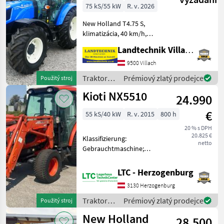
75 kS/55 kW
R. v. 2026
New Holland T4.75 S,
klimatizácia, 40 km/h,
12/12-stupňová
Landtechnik Villach GmbH
prevodovka s reverzom,
vývodový hriadeľ s radením
9500 Villach
pod zaťažením 540/540E, 3x
Traktory /
Prémiový zlatý prodejce
Použitý stroj
zadné riadiace jednotky
New
Kioti NX5510
vývod
24.990
Holland
€
55 kS/40 kW
R. v. 2015
800 h
20 % s DPH
20.825 €
Klassifizierung:
netto
Gebrauchtmaschine;
Getriebetyp: Manuell; Name
des Getriebes: 24/24;
LTC - Herzogenburg
Höchstgeschwindigkeit
3130 Herzogenburg
(km/h): 30;
Seriennummer/Fahrgestellnummer:
Traktory /
Prémiový zlatý prodejce
Použitý stroj
NN3500054; Hyd
Kioti
New Holland
28.500