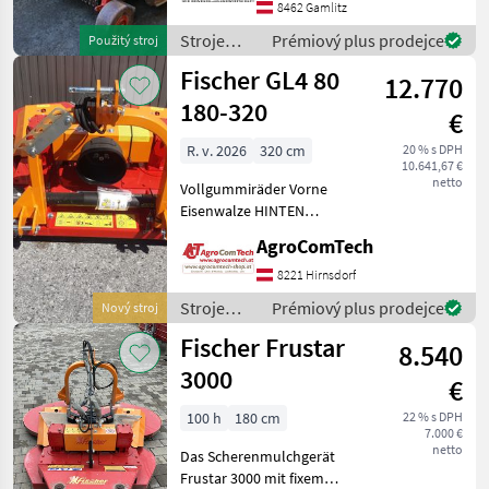
TV 160–210 ist ein
8462 Gamlitz
hydraulisch
Stroje
Prémiový plus prodejce
Použitý stroj
breitenverstellbarer
ovocinárstva
Fischer GL4 80
Mulcher, en
12.770
/ Sonstige
180-320
€
R. v. 2026
320 cm
20 % s DPH
10.641,67 €
netto
Vollgummiräder Vorne
Eisenwalze HINTEN
Gelenkwelle mit Überlast
AgroComTech
und Freilauf Voľnobežné
kardanové hriadeľe, Hĺbku
8221 Hirnsdorf
ohraničné kolesá, Valec
Stroje
Prémiový plus prodejce
Nový stroj
Stroje ovocinárstva Traktor
ovocinárstva
Fischer Frustar
8.540
/ Fischer
3000
€
100 h
180 cm
22 % s DPH
7.000 €
netto
Das Scherenmulchgerät
Frustar 3000 mit fixem