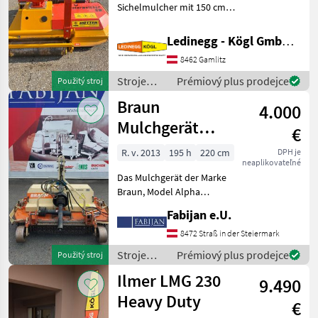
Sichelmulcher mit 150 cm
Fischer
3
Arbeitsbreite, Baujahr 2018
Beschreibung: Der Aedes
Ledinegg - Kögl GmbH - Obst- und Weinbautechnik
RM 1500 ist ein robustes
Aedes
1
8462 Gamlitz
Sichelmulchgerät für den
professionellen Eins
Stroje
Prémiový plus prodejce
Použitý stroj
Braun
1
ovocinárstva
Braun
4.000
/ Aedes
Perfect
1
Mulchgerät
€
Alpha
Sonstige
1
R. v. 2013
195 h
220 cm
DPH je
neaplikovateľné
sensotronic
Das Mulchgerät der Marke
1650-2200mm
MARKETPLACE
Braun, Model Alpha
sensotronic, aus dem
Nabídky
Fabijan e.U.
Marketplace
Inzeráty
Baujahr 2013, präsentiert
prodejců
sich als zuverlässiges
8472 Straß in der Steiermark
Arbeitsgerät mit einer
Stroje
Prémiový plus prodejce
Použitý stroj
Betriebsbreite von 165-220
ovocinárstva
Ilmer LMG 230
c
9.490
/ Braun
Heavy Duty
€