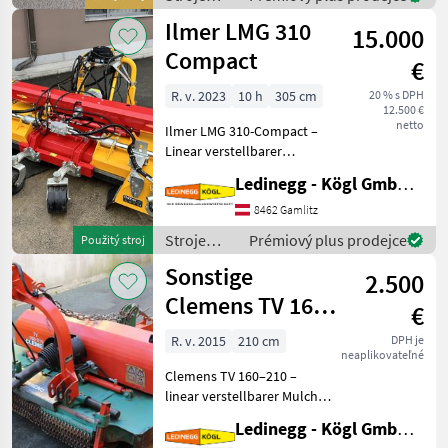
ovocinárstva
Ilmer LMG 310
15.000
/ Ilmer
Compact
€
R. v. 2023
10 h
305 cm
20 % s DPH
12.500 €
netto
Ilmer LMG 310-Compact –
Linear verstellbarer
Mulcher mit Stockputzern &
Ledinegg - Kögl GmbH - Obst- und Weinbautechnik
Ölkühler Beschreibung: Der
Ilmer LMG 310-Compact ist
8462 Gamlitz
ein leistungsfähiges, linear
Stroje
Prémiový plus prodejce
Použitý stroj
stufenl
ovocinárstva
Sonstige
2.500
/ Ilmer
Clemens TV 160–
€
210
R. v. 2015
210 cm
DPH je
neaplikovateľné
Clemens TV 160–210 –
linear verstellbarer Mulcher
für Wein- und Obstbau
Ledinegg - Kögl GmbH - Obst- und Weinbautechnik
Beschreibung: Der Clemens