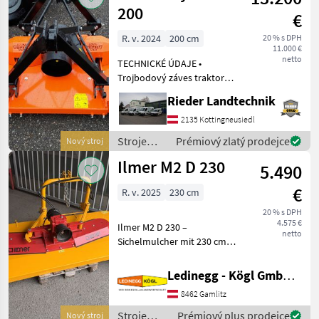
200
€
R. v. 2024
200 cm
20 % s DPH
11.000 €
netto
TECHNICKÉ ÚDAJE •
Trojbodový záves traktora
kat. I + II pre montáž
Rieder Landtechnik
vpredu a vzadu • Pohon 540
ot./min • Vývodový hriadeľ
2135 Kottingneusiedl
Walterscheid s
Stroje
Prémiový zlatý prodejce
Nový stroj
voľnobehom a vačkovou
ovocinárstva
Ilmer M2 D 230
spojko
5.490
/ Perfect
€
R. v. 2025
230 cm
20 % s DPH
4.575 €
Ilmer M2 D 230 –
netto
Sichelmulcher mit 230 cm
Arbeitsbreite, Front- oder
Heckanbau möglich
Ledinegg - Kögl GmbH - Obst- und Weinbautechnik
Beschreibung: Der Ilmer M2
8462 Gamlitz
D 230 ist ein zuverlässiger
Sichelmulcher, der
Stroje
Prémiový plus prodejce
Nový stroj