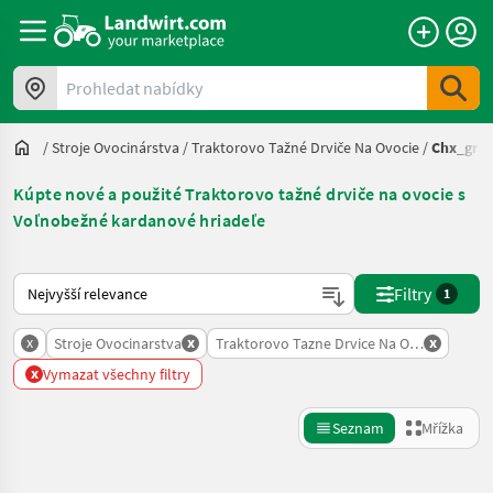
Prohledat nabídky
/
Stroje Ovocinárstva
/
Traktorovo Tažné Drviče Na Ovocie
/
Chx_grp
Kúpte nové a použité Traktorovo tažné drviče na ovocie s
Voľnobežné kardanové hriadeľe
Takto se řadí nabídky na Landwirt.com
Filtry
1
x
x
x
Stroje Ovocinarstva
Traktorovo Tazne Drvice Na Ovocie
x
Vymazat všechny filtry
Seznam
Mřížka