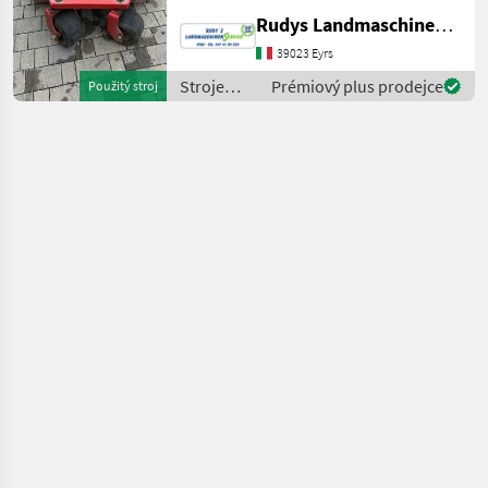
Frontanbau der Marke
Rudys Landmaschinenservice
Fischer verfügt über eine
Arbeitsbreite von 181 bis
39023 Eyrs
300 cm und ist mit 10
Stroje
Prémiový plus prodejce
Použitý stroj
Betriebsstunden in einem
ovocinárstva
/ Fischer