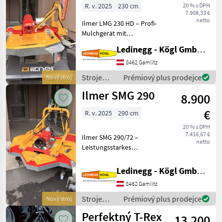
R. v. 2025
230 cm
20 % s DPH
7.908,33 €
netto
Ilmer LMG 230 HD – Profi-
Mulchgerät mit
kompromissloser
Ledinegg - Kögl GmbH - Obst- und Weinbautechnik
Schnittleistung und
präzisem Schnittbild
8462 Gamlitz
Beschreibung: Der Ilmer
Stroje
Prémiový plus prodejce
Nový stroj
LMG 230 HD ist ein robustes
ovocinárstva
Ilmer SMG 290
Mulchgerät in
8.900
/ Ilmer
€
R. v. 2025
290 cm
20 % s DPH
7.416,67 €
Ilmer SMG 290/72 –
netto
Leistungsstarkes
Mulchgerät für
Schubbetrieb oder
Ledinegg - Kögl GmbH - Obst- und Weinbautechnik
Heckanbau mit 290 cm
8462 Gamlitz
Arbeitsbreite Beschreibung:
Der Ilmer SMG 290/72 ist ein
Stroje
Prémiový plus prodejce
Nový stroj
kompakter und so
ovocinárstva
Perfektný T-Rex
13.200
/ Ilmer