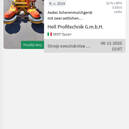
R. v. 2019
22 % s DPH
3.550 €
netto
Aedes Scherenmulchgerät
mit zwei seitlichen
Schwenkscheiben,
Hell Profitechnik G.m.b.H.
Arbeitsbreite von 1200-
39057 Eppan
1900mm, Hydraulischer
Seitenschub, Kardanwelle,
06-11-2025
Použitý stroj
Stroje ovocinárstva /
gschobener Anbau.
15:07
Aedes
********** Trin