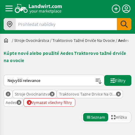
Prohledat nabídky
/
Stroje Ovocinárstva
/
Traktorovo Tažné Drviče Na Ovocie
/
Aedes
Kúpte nové alebo použité Aedes Traktorovo tažné drviče
na ovocie
Takto se řadí nabídky na Landwirt.com
Filtry
x
x
x
Stroje Ovocinarstva
Traktorovo Tazne Drvice Na Ovocie
x
x
Aedes
Vymazat všechny filtry
Seznam
Mřížka