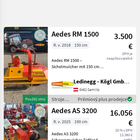
Zpřesnit
hledání
Aedes RM 1500
3.500
Kategorie
Země
Filtry
4
€
R. v. 2018
150 cm
Zobrazit
DPH je
AKTUÁLNÍ
Obnovit
4
neaplikovateľné
Aedes RM 1500 –
CESTA
výsledků
Sichelmulcher mit 150 cm
poľnohospodárska
Arbeitsbreite, Baujahr 2018
technika
Beschreibung: Der Aedes
Ledinegg - Kögl GmbH - Obst- und Weinbautechnik
Stroje
RM 1500 ist ein robustes
Ovocinarstva
8462 Gamlitz
Sichelmulchgerät für den
Traktorovo
professionellen Eins
Stroje
Prémiový plus prodejce
Použitý stroj
Tazne Drvice
ovocinárstva
Na Ovocie
Aedes AS 3200
16.056
/ Aedes
Aedes
€
R. v. 2025
190 cm
VYBRAT
20 % s DPH
KATEGORII
Aedes AS 3200
13.380 €
netto