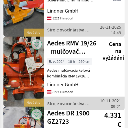
Scherenmulcher Tirfilräder,
Aedes
Anfahrsicherung,
Lindner GmbH
Arbeitsbreite 1, 90 bis 3,
Fischer
20m Stroje ovocinárstva
8221 Hirnsdorf
Traktorovo tažné drviče na
28-11-2025
ovocie
Stroje ovocinárstva /
Ilmer
14:49
Nový stroj
Aedes
Aedes RMV 19/26
Perfect
Cena
- mulčovač
na
Braun
vyžádání
Interdeck s
R. v. 2024
10 h
260 cm
kefou
Humus
Aedes mulčovacia kefová
kombinácia RMV 19/26
Zobrazit
trojbodová: kat. 1, systém
Lindner GmbH
všech 8
Viroc s odľahčovacími
8221 Hirnsdorf
pružinami, gumené kolesá
MARKETPLACE
vpredu a vzadu, max.
10-11-2021
Nový stroj
Stroje ovocinárstva /
potreba oleja: 75 litrov
Nabídky
09:21
Marketplace
Inzeráty
Aedes
Aedes DR 1900
prodejců
4.331
GZ2723
€