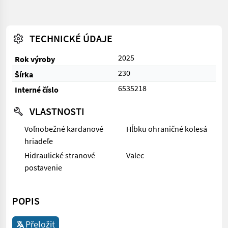
TECHNICKÉ ÚDAJE
2025
Rok výroby
230
Šírka
6535218
Interné číslo
VLASTNOSTI
Voľnobežné kardanové
Hĺbku ohraničné kolesá
hriadeľe
Hidraulické stranové
Valec
postavenie
POPIS
Přeložit