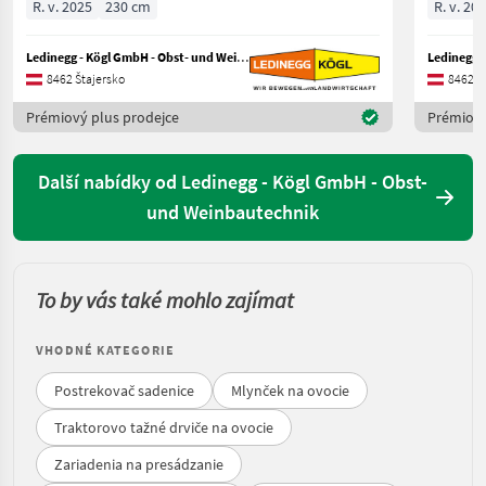
R. v. 2025
230 cm
R. v. 20
Ledinegg - Kögl GmbH - Obst- und Weinbautechnik
8462 Štajersko
8462 Š
Prémiový plus prodejce
Prémiový
Další nabídky od Ledinegg - Kögl GmbH - Obst-
und Weinbautechnik
To by vás také mohlo zajímat
VHODNÉ KATEGORIE
Postrekovač sadenice
Mlynček na ovocie
Traktorovo tažné drviče na ovocie
Zariadenia na presádzanie