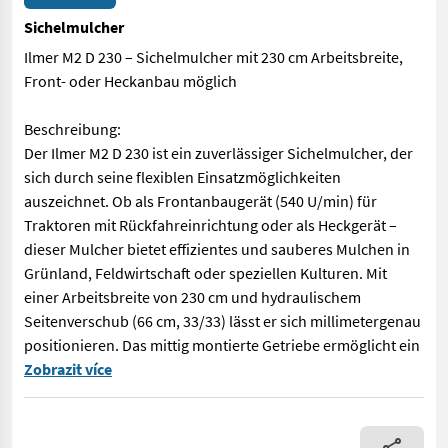
Sichelmulcher
Ilmer M2 D 230 – Sichelmulcher mit 230 cm Arbeitsbreite,
Front- oder Heckanbau möglich
Beschreibung:
Der Ilmer M2 D 230 ist ein zuverlässiger Sichelmulcher, der
sich durch seine flexiblen Einsatzmöglichkeiten
auszeichnet. Ob als Frontanbaugerät (540 U/min) für
Traktoren mit Rückfahreinrichtung oder als Heckgerät –
dieser Mulcher bietet effizientes und sauberes Mulchen in
Grünland, Feldwirtschaft oder speziellen Kulturen. Mit
einer Arbeitsbreite von 230 cm und hydraulischem
Seitenverschub (66 cm, 33/33) lässt er sich millimetergenau
positionieren. Das mittig montierte Getriebe ermöglicht ein
Ilmer M2 D 230 – Sichelmulcher mit 230 cm Arbeitsbreite, Front
Zobrazit více