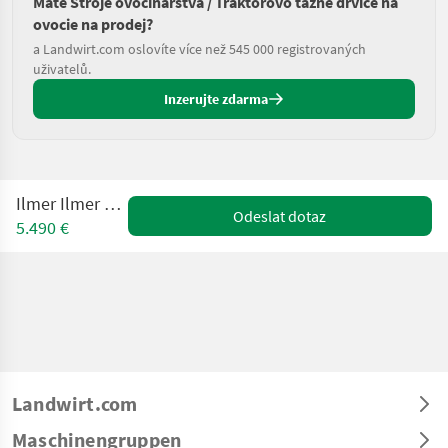
Máte Stroje ovocinárstva / Traktorovo tažné drviče na
ovocie na prodej?
a Landwirt.com oslovíte více než 545 000 registrovaných
uživatelů.
Inzerujte zdarma
Ilmer Ilmer M2 D 230
Odeslat dotaz
5.490 €
Landwirt.com
Maschinengruppen