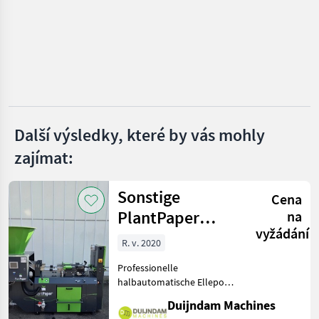
MARKETPLACE
Nabídky
Marketplace
Inzeráty
prodejců
Další výsledky, které by vás mohly
zajímat:
Sonstige
Cena
PlantPaper
na
vyžádání
Semi-Automatic
R. v. 2020
Professionelle
halbautomatische Ellepot
PlantPaper-
Duijndam Machines
Papiertopfmaschine mit 4