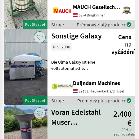
rád k dispozícii. Aby som si
MAUCH Gesellschaft m.b.H. & Co.KG
na vás mohol vyhradiť
dostatok času, prosím,
5274 Burgkirchen
dohodnite si so
Stroje
Prémiový zlatý prodejce
Použitý stroj
ovocinárstva
Sonstige Galaxy
Cena
/ Sonstige
na
R. v. 2006
vyžádání
Die Ulma Galaxy ist eine
vollautomatische
Stretchfolienverpackungsmaschine
zum Verpacken von
Duijndam Machines
Frischprodukten auf
2913 L Nieuwerkerk a/d IJssel
Schalen, wie Fleisch, Fisch,
Gemüse, Obst und Frisch
Stroje
Prémiový plus prodejce
Použitý stroj
ovocinárstva
Voran Edelstahl
2.400
/ Sonstige
Muser
€
Rätzmühle Mixer
DPH je
neaplikovateľné