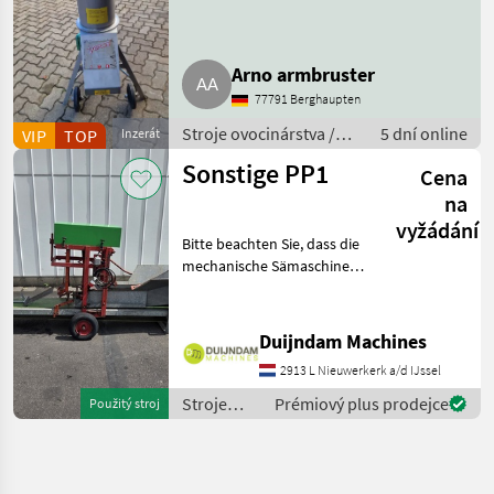
Arno armbruster
77791 Berghaupten
Stroje ovocinárstva /
5 dní online
VIP
TOP
Inzerát
Ostatné ovocinárské
Sonstige PP1
Cena
stroje
na
vyžádání
Bitte beachten Sie, dass die
mechanische Sämaschine
derzeit nur in Verbindung
mit der Stempelvorrichtung
für 6-cm-Kompostblöcke
Duijndam Machines
verwendet werden
2913 L Nieuwerkerk a/d IJssel
kann.Diese Topfpress
Stroje
Prémiový plus prodejce
Použitý stroj
ovocinárstva
/ Sonstige