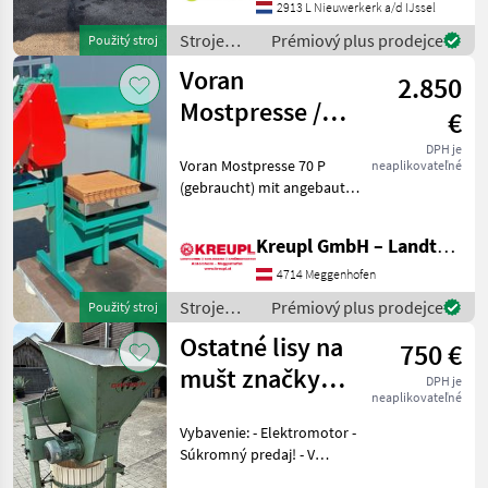
Produktionslinien, Baujahr
2913 L Nieuwerkerk a/d IJssel
2020.Die Maschine befindet
Stroje
Prémiový plus prodejce
Použitý stroj
sich in gutem Zustand und
ovocinárstva
Voran
wurde nur
2.850
/ Sonstige
Mostpresse /
€
Obstpresse P 70
DPH je
Voran Mostpresse 70 P
neaplikovateľné
(gebraucht) mit angebauter
Mühle!! Verkaufspreis: 2850
€ / Vermittlung! Mit
Kreupl GmbH – Landtechnik – Schlosserei – Anhänger
angebauter Mühle! Mit
Presstücher und
4714 Meggenhofen
Presseinlagen! Ölwechse
Stroje
Prémiový plus prodejce
Použitý stroj
ovocinárstva
Ostatné lisy na
750 €
/ Voran
mušt značky
DPH je
neaplikovateľné
Ganser
Vybavenie: - Elektromotor -
Súkromný predaj! - V
prípade otázok som vám