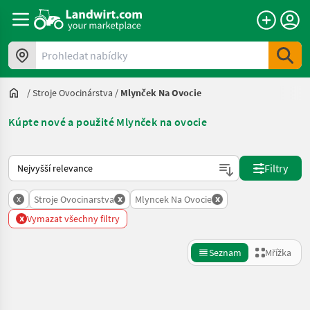
Prohledat nabídky
/
Stroje Ovocinárstva
/
Mlynček Na Ovocie
Kúpte nové a použité Mlynček na ovocie
Takto se řadí nabídky na Landwirt.com
Filtry
x
x
x
Stroje Ovocinarstva
Mlyncek Na Ovocie
x
Vymazat všechny filtry
Seznam
Mřížka