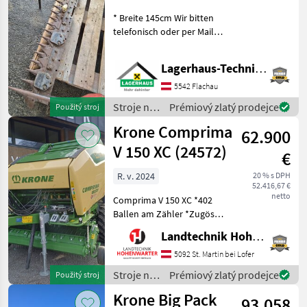
Pfeilschnitt T61
* Breite 145cm Wir bitten
telefonisch oder per Mail
Ihren Besuch
bekanntzugeben, um
Lagerhaus-Technik Flachau
ausreichend Zeit für die
Beratung und eventuell
5542 Flachau
einer Probefahrt für Sie zu
Stroje na
Prémiový zlatý prodejce
Použitý stroj
re
zber
Krone Comprima
62.900
objemových
krmív /
V 150 XC (24572)
€
Sonstige
R. v. 2024
20 % s DPH
52.416,67 €
netto
Comprima V 150 XC *402
Ballen am Zähler *Zugöse
Obenanhängung
Landtechnik Hohenwarter GmbH
*Schneidwerk mit 17 Messer
*Gelenkwelle *Hydraul.
5092 St. Martin bei Lofer
Bodenabsenkung *E-Achse
Stroje na
Prémiový zlatý prodejce
Použitý stroj
mit 2-Leiter Druckl.-Brems
zber
Krone Big Pack
93.058
objemových