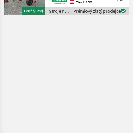
Grenzstreueinrichtung Wir
5542 Flachau
bitten telefonisch oder per
Stroje na
Prémiový zlatý prodejce
Použitý stroj
Mail Ihren Besuc
zber
objemových
krmív /
SIP