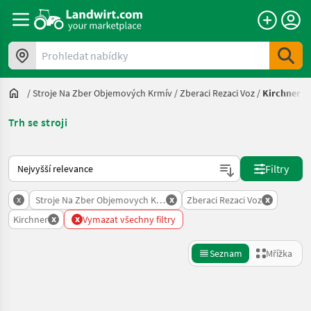
Prohledat nabídky
/
Stroje Na Zber Objemových Krmív
/
Zberaci Rezaci Voz
/
Kirchner
Trh se stroji
Takto se řadí nabídky na Landwirt.com
Filtry
x
x
x
Stroje Na Zber Objemovych Krmiv
Zberaci Rezaci Voz
x
x
Kirchner
Vymazat všechny filtry
Seznam
Mřížka