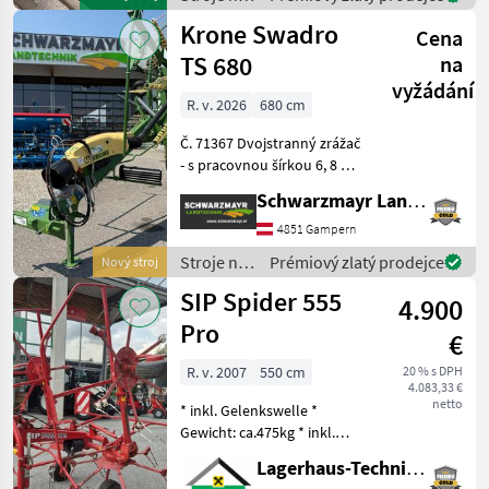
ausreichend Zeit
zber
Krone Swadro
Cena
objemových
krmív /
TS 680
na
Sonstige
vyžádání
R. v. 2026
680 cm
Č. 71367 Dvojstranný zrážač
- s pracovnou šírkou 6, 8 m -
s 2x13 pevnými ramenami s
Schwarzmayr Landtechnik GmbH - Gampern
hrotmi (prepravná výška 3
990 mm) - s 4 zdvihacími
4851 Gampern
dvojitými hrotmi na
Stroje na
Prémiový zlatý prodejce
Nový stroj
každom ra
zber
SIP Spider 555
4.900
objemových
krmív /
Pro
€
Krone
R. v. 2007
550 cm
20 % s DPH
4.083,33 €
netto
* inkl. Gelenkswelle *
Gewicht: ca.475kg * inkl.
Tastrad * hydraulisch
Lagerhaus-Technik Flachau
klappbar * mech.