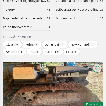
Stroje na zber objemových krmív
86
Zariadenia na obrábanie pôdy
58
Traktory
42
Sejba a starostlivosť o plodinu
25
Doplnenie živin a polievanie
22
Ochrana rastlín
15
Poľné zberové stroje
14
TOP ZNAČKY PRODEJCE
Claas
Kuhn
Gallignani
New Holland
46
19
10
10
Amazone
BCS
Case IH
Fella
8
8
6
6
Použitý stroj