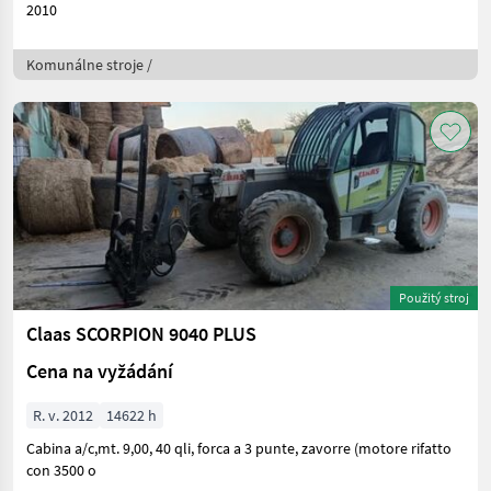
2010
Komunálne stroje /
Použitý stroj
Claas SCORPION 9040 PLUS
Cena na vyžádání
R. v. 2012
14622 h
Cabina a/c,mt. 9,00, 40 qli, forca a 3 punte, zavorre (motore rifatto
con 3500 o