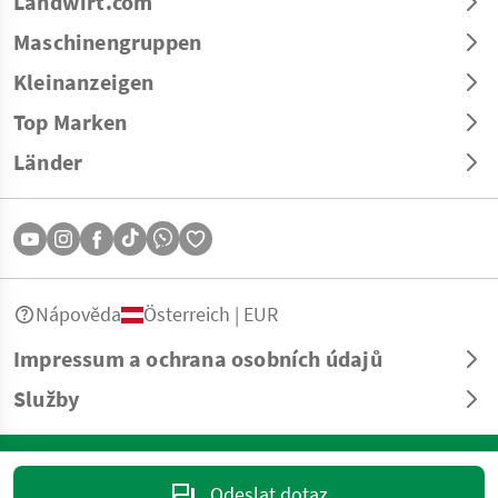
Landwirt.com
Maschinengruppen
Kleinanzeigen
Top Marken
Länder
Nápověda
Österreich | EUR
Impressum a ochrana osobních údajů
Služby
© Copyright 2026 Landwirt.com GmbH Všechna práva vyhrazena. Veškeré
informace bez záruky – vyhrazeny tiskové a sazební chyby.
Odeslat dotaz