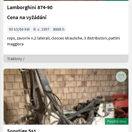
Lamborghini 874-90
Cena na vyžádání
90 kS/66 kW
R. v. 1997
8888 h
rops, zavorre n.2 laterali, clocces idrauliche, 3 distributori, pattini
maggiora
Traktory /
Použitý stroj
Sonstige 5+1