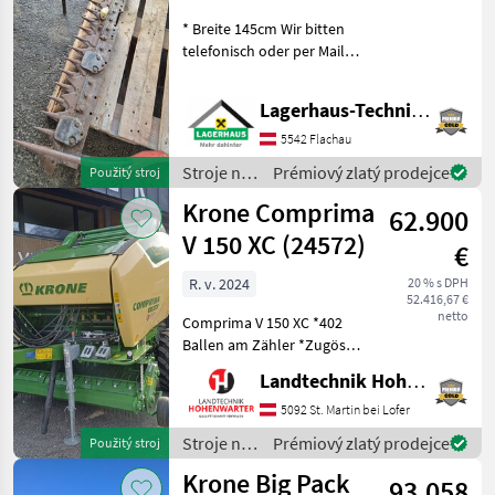
Pfeilschnitt T61
* Breite 145cm Wir bitten
telefonisch oder per Mail
Ihren Besuch
bekanntzugeben, um
Lagerhaus-Technik Flachau
ausreichend Zeit für die
Beratung und eventuell
5542 Flachau
einer Probefahrt für Sie zu
Stroje na
Prémiový zlatý prodejce
Použitý stroj
re
zber
Krone Comprima
62.900
objemových
krmív /
V 150 XC (24572)
€
Sonstige
R. v. 2024
20 % s DPH
52.416,67 €
netto
Comprima V 150 XC *402
Ballen am Zähler *Zugöse
Obenanhängung
Landtechnik Hohenwarter GmbH
*Schneidwerk mit 17 Messer
*Gelenkwelle *Hydraul.
5092 St. Martin bei Lofer
Bodenabsenkung *E-Achse
Stroje na
Prémiový zlatý prodejce
Použitý stroj
mit 2-Leiter Druckl.-Brems
zber
Krone Big Pack
93.058
objemových