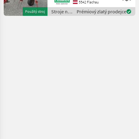
Grenzstreueinrichtung Wir
5542 Flachau
bitten telefonisch oder per
Stroje na
Prémiový zlatý prodejce
Použitý stroj
Mail Ihren Besuc
zber
objemových
krmív /
SIP