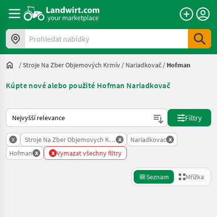
Prohledat nabídky
/
Stroje Na Zber Objemových Krmív
/
Nariadkovač
/
Hofman
Kúpte nové alebo použité Hofman Nariadkovač
Takto se řadí nabídky na Landwirt.com
Filtry
x
x
x
Stroje Na Zber Objemovych Krmiv
Nariadkovac
x
x
Hofman
Vymazat všechny filtry
Seznam
Mřížka