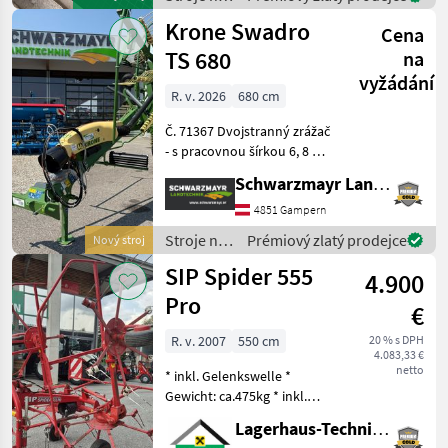
ausreichend Zeit
zber
Krone Swadro
Cena
objemových
krmív /
TS 680
na
Sonstige
vyžádání
R. v. 2026
680 cm
Č. 71367 Dvojstranný zrážač
- s pracovnou šírkou 6, 8 m -
s 2x13 pevnými ramenami s
Schwarzmayr Landtechnik GmbH - Gampern
hrotmi (prepravná výška 3
990 mm) - s 4 zdvihacími
4851 Gampern
dvojitými hrotmi na
Stroje na
Prémiový zlatý prodejce
Nový stroj
každom ra
zber
SIP Spider 555
4.900
objemových
krmív /
Pro
€
Krone
R. v. 2007
550 cm
20 % s DPH
4.083,33 €
netto
* inkl. Gelenkswelle *
Gewicht: ca.475kg * inkl.
Tastrad * hydraulisch
Lagerhaus-Technik Flachau
klappbar * mech.