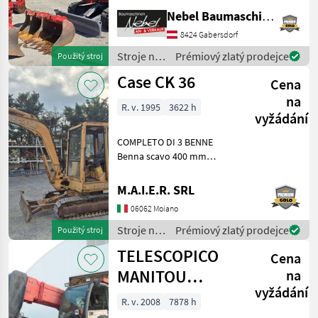
600mm 900mm,
Nebel Baumaschinen
1Böschungslöffel 1500mm
8424 Gabersdorf
Palivo: Stroje na stavbu
mini bager
Stroje na
Prémiový zlatý prodejce
Použitý stroj
stavbu /
Case CK 36
Cena
Takeuchi
na
R. v. 1995
3622 h
vyžádání
COMPLETO DI 3 BENNE
Benna scavo 400 mm
Benna scavo 800 mm
Benna liscia 1400 mm Stroje
M.A.I.E.R. SRL
na stavbu mini bager
06062 Moiano
Stroje na
Prémiový zlatý prodejce
Použitý stroj
stavbu /
TELESCOPICO
Cena
Case IH
MANITOU
na
vyžádání
MHT10120L
R. v. 2008
7878 h
(ANNO 2008)