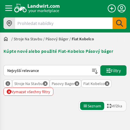
Prohledat nabídky
/
Stroje Na Stavbu
/
Pásový Báger
/
Fiat Kobelco
Kúpte nové alebo použité Fiat-Kobelco Pásový báger
Takto se řadí nabídky na Landwirt.com
Filtry
x
x
x
x
Stroje Na Stavbu
Pasovy Bager
Fiat Kobelco
x
Vymazat všechny filtry
Seznam
Mřížka