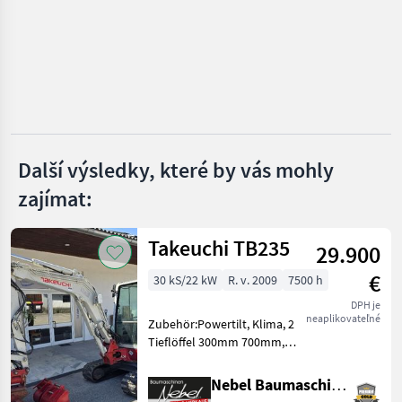
Fiat-Kobelco
CAT
Hyundai
Komatsu
Volvo
Další výsledky, které by vás mohly
zajímat:
Kobelco
Zobrazit
Takeuchi TB235
29.900
všech
29
€
30 kS/22 kW
R. v. 2009
7500 h
DPH je
MARKETPLACE
neaplikovateľné
Zubehör:Powertilt, Klima, 2
Nabídky
Tieflöffel 300mm 700mm,
Marketplace
Inzeráty
prodejců
1Böschungslöffel
1200mm.Hydraulikpumpe
Nebel Baumaschinen
wurde bei