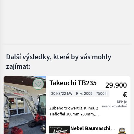
Bobcat
Schäffer
Grizzly
Weidemann
Další výsledky, které by vás mohly
zajímat:
Gehl
Zobrazit
Takeuchi TB235
všech
29.900
27
€
30 kS/22 kW
R. v. 2009
7500 h
MARKETPLACE
DPH je
neaplikovateľné
Zubehör:Powertilt, Klima, 2
Nabídky
Marketplace
Inzeráty
Tieflöffel 300mm 700mm,
prodejců
1Böschungslöffel
1200mm.Hydraulikpumpe
Nebel Baumaschinen
wurde bei