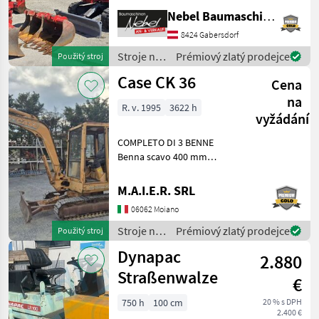
600mm 900mm,
Nebel Baumaschinen
1Böschungslöffel 1500mm
8424 Gabersdorf
Palivo: Stroje na stavbu
mini bager
Stroje na
Prémiový zlatý prodejce
Použitý stroj
stavbu /
Case CK 36
Cena
Takeuchi
na
R. v. 1995
3622 h
vyžádání
COMPLETO DI 3 BENNE
Benna scavo 400 mm
Benna scavo 800 mm
Benna liscia 1400 mm Stroje
M.A.I.E.R. SRL
na stavbu mini bager
06062 Moiano
Stroje na
Prémiový zlatý prodejce
Použitý stroj
stavbu /
Dynapac
2.880
Case IH
Straßenwalze
€
750 h
100 cm
20 % s DPH
2.400 €