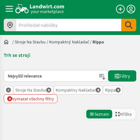
Prohledat nabídky
/
Stroje Na Stavbu
/
Kompaktný Nakladač
/
Rippa
Trh se stroji
Takto se řadí nabídky na Landwirt.com
Filtry
x
x
x
x
Stroje Na Stavbu
Kompaktny Nakladac
Rippa
x
Vymazat všechny filtry
Seznam
Mřížka