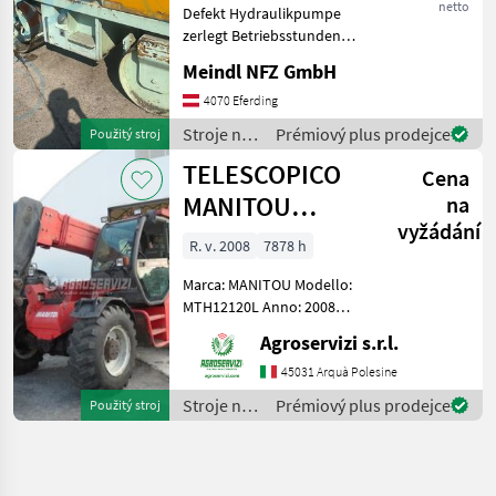
netto
Defekt Hydraulikpumpe
zerlegt Betriebsstunden
ca.750h Breite 1m Stroje na
Meindl NFZ GmbH
stavbu Valec
4070 Eferding
Stroje na
Prémiový plus prodejce
Použitý stroj
stavbu /
TELESCOPICO
Cena
Dynapac
MANITOU
na
vyžádání
MHT10120L
R. v. 2008
7878 h
(ANNO 2008)
Marca: MANITOU Modello:
MTH12120L Anno: 2008
Accessori: BLOCCO
Agroservizi s.r.l.
ATTREZZI, DOPPIO SFILO
Portata max: 12 TON
45031 Arquà Polesine
Altezza max di
Stroje na
Prémiový plus prodejce
Použitý stroj
sollevamento: 9.6 MT
stavbu /
Motore: MERCEDES BENZ 1
Manitou