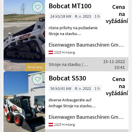
Bobcat MT100
Cena
na
24 kS/18 kW
R. v. 2023
1 h
vyžádání
rôzne prílohy na požiadanie
Stroje na stavbu
Kompaktný nakladač
Eisenwagen Baumaschinen GmbH
2325 Himberg
15-11-2022
Stroje na stavbu /
10:41
Nový stroj
Bobcat
Bobcat S530
Cena
na
56 kS/41 kW
R. v. 2022
1 h
vyžádání
diverse Anbaugeräte auf
Anfrage Stroje na stavbu
Kompaktný nakladač
Eisenwagen Baumaschinen GmbH
2325 Himberg