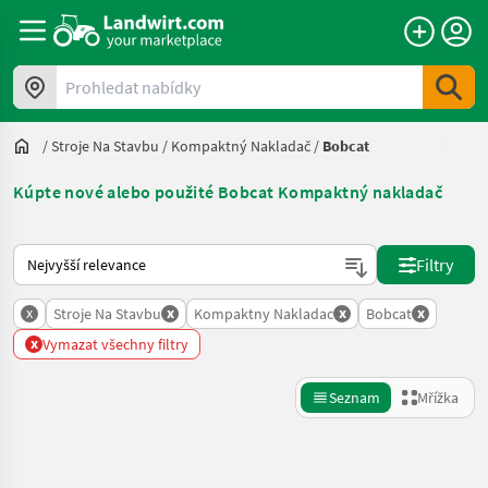
Prohledat nabídky
/
Stroje Na Stavbu
/
Kompaktný Nakladač
/
Bobcat
Kúpte nové alebo použité Bobcat Kompaktný nakladač
Takto se řadí nabídky na Landwirt.com
Filtry
x
x
x
x
Stroje Na Stavbu
Kompaktny Nakladac
Bobcat
x
Vymazat všechny filtry
Seznam
Mřížka