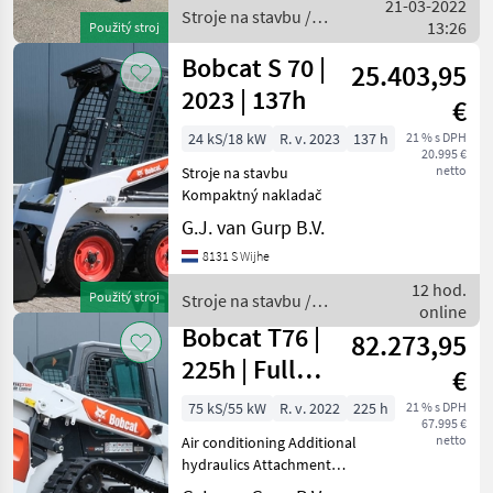
21-03-2022
Stroje na stavbu /
13:26
Použitý stroj
Bobcat
Bobcat S 70 |
25.403,95
2023 | 137h
€
24 kS/18 kW
R. v. 2023
137 h
21 % s DPH
20.995 €
netto
Stroje na stavbu
Kompaktný nakladač
G.J. van Gurp B.V.
8131 S Wijhe
12 hod.
Použitý stroj
Stroje na stavbu /
online
Bobcat
Bobcat T76 |
82.273,95
225h | Full
€
option! | A/C |
75 kS/55 kW
R. v. 2022
225 h
21 % s DPH
67.995 €
BSS | High Flo
netto
Air conditioning Additional
hydraulics Attachment
bracket angular movement