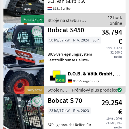
G.J. van Gurp B.V.
Cruise control Camera
8131 S Wijhe
Stroje na stavbu
Kompaktný nakladač
12 hod.
Použitý stroj
Stroje na stavbu /
online
Bobcat
Bobcat S450
38.794
€
50 kS/37 kW
R. v. 2024
30 h
19 % s DPH
32.600 €
BICS-Verriegelungssystem
netto
Feststellbremse Deluxe-
Fahrerkabine* – Umfasst
Ausschäumung im
D.O.B. & Völk GmbH, Filiale Regensburg
Kabineninneren, Seiten-,
93055 Regensburg
Dach- und Heckscheiben,
Deluxe-Kabelbaum, Decken
Stroje na
Prémiový plus prodejce
Nový stroj
stavbu /
Bobcat S 70
29.254
Bobcat
€
23 kS/17 kW
R. v. 2023
19 % s DPH
24.583,19 €
S70 - gebraucht Reifen für
netto