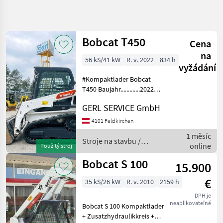
Zpřesnit
hledání
Bobcat T450
Cena
Kategorie
Země
Filtry
4
na
56 kS/41 kW
R. v. 2022
834 h
vyžádání
Zobrazit
AKTUÁLNÍ
#Kompaktlader Bobcat
Obnovit
25
CESTA
T450 Baujahr.............2022
výsledků
S/N.................B4J611255
stavebná
GERL SERVICE GmbH
technika
Stundenzähler.......834
Motor...............41 kW; 4 Zyl.
Stroje
4101 Feldkirchen
Na
Bobcat Gewicht.......
1 měsíc
Stavbu
Stroje na stavbu /
online
Použitý stroj
Kompaktny
Bobcat
Nakladac
Bobcat S 100
15.900
Bobcat
€
35 kS/26 kW
R. v. 2010
2159 h
VYBRAT
DPH je
KATEGORII
neaplikovateľné
Bobcat S 100 Kompaktlader
+ Zusatzhydraulikkreis +
Bobcat