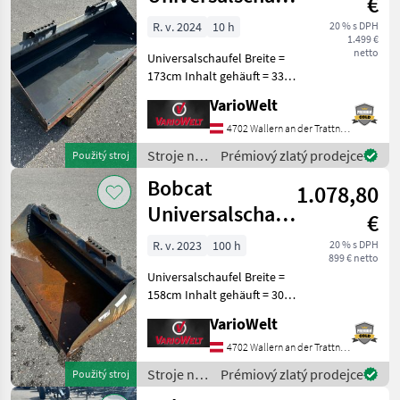
€
173cm
R. v. 2024
10 h
20 % s DPH
1.499 €
netto
Universalschaufel Breite =
173cm Inhalt gehäuft = 330l
Länge = 76cm Höhe = 51cm
VarioWelt
Stroje na stavbu
Kompaktný nakladač
4702 Wallern an der Trattnach
Stroje na
Prémiový zlatý prodejce
Použitý stroj
stavbu /
Bobcat
1.078,80
Bobcat
Universalschaufel
€
158cm
R. v. 2023
100 h
20 % s DPH
899 € netto
Universalschaufel Breite =
158cm Inhalt gehäuft = 300l
Länge = 76cm Höhe = 51cm
VarioWelt
Stroje na stavbu
Kompaktný nakladač
4702 Wallern an der Trattnach
Stroje na
Prémiový zlatý prodejce
Použitý stroj
stavbu /