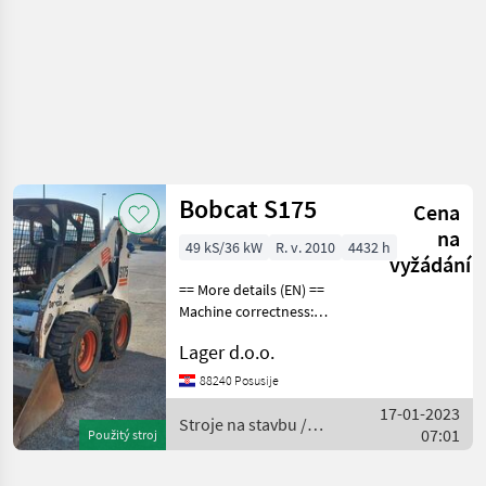
Bobcat S175
Cena
na
49 kS/36 kW
R. v. 2010
4432 h
vyžádání
== More details (EN) ==
Machine correctness:
Correct Tyre type:
Lager d.o.o.
Pneumatic ROPS/FOPS
canopy hydraulic line for
88240 Posusije
attachments maximum
17-01-2023
capacity 1472kg oil flow 64
Stroje na stavbu /
07:01
Použitý stroj
Bobcat