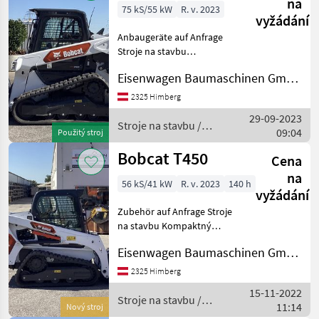
na
75 kS/55 kW
R. v. 2023
vyžádání
Anbaugeräte auf Anfrage
Stroje na stavbu
Kompaktný nakladač
Eisenwagen Baumaschinen GmbH
2325 Himberg
29-09-2023
Stroje na stavbu /
09:04
Použitý stroj
Bobcat
Bobcat T450
Cena
na
56 kS/41 kW
R. v. 2023
140 h
vyžádání
Zubehör auf Anfrage Stroje
na stavbu Kompaktný
nakladač
Eisenwagen Baumaschinen GmbH
2325 Himberg
15-11-2022
Stroje na stavbu /
11:14
Nový stroj
Bobcat