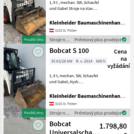
1, 9 t , mechan. SW, Schaufel
S450
und Gabel Stroje na stavbu
S530
Kompaktný nakladač
T450
Kleinheider Baumaschinenhandel GmbH.
3100 St. Pölten
MARKETPLACE
Stroje na
Prémiový plus prodejce
Použitý stroj
Nabídky
stavbu /
Marketplace
Inzeráty
Bobcat S 100
prodejců
Cena
Bobcat
na
35 kS/26 kW
R. v. 2014
600 h
vyžádání
1, 9 t, mechan. SW, Schaufel
und Gabel, Hydr.
Zusatzkreis, Stroje na
stavbu Kompaktný
Kleinheider Baumaschinenhandel GmbH.
nakladač
3100 St. Pölten
Stroje na
Prémiový plus prodejce
Použitý stroj
stavbu /
Bobcat
1.798,80
Bobcat
Universalschaufel