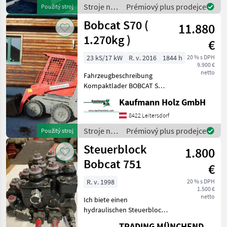
Kippla
Stroje na
Prémiový plus prodejce
Použitý stroj
stavbu /
Bobcat S70 (
11.880
Bobcat
1.270kg )
€
23 kS/17 kW
R. v. 2016
1844 h
20 % s DPH
9.900 €
netto
Fahrzeugbeschreibung
Kompaktlader BOBCAT S70
Bj. 2016 lt. Zähler 1.844
Kaufmann Holz GmbH
Stunden 1.228 KG 17, 2 KW -
incl. Schaufel - mech.
8422 Leitersdorf
Schnellwechsler -
Stroje na
Prémiový plus prodejce
Použitý stroj
Zusatzkreis
stavbu /
Steuerblock
1.800
Bobcat
Bobcat 751
€
R. v. 1998
20 % s DPH
1.500 €
netto
Ich biete einen
hydraulischen Steuerblock,
der aus einem Bobcat 751
TRADING MÜNCHENDORF Handels GmbH