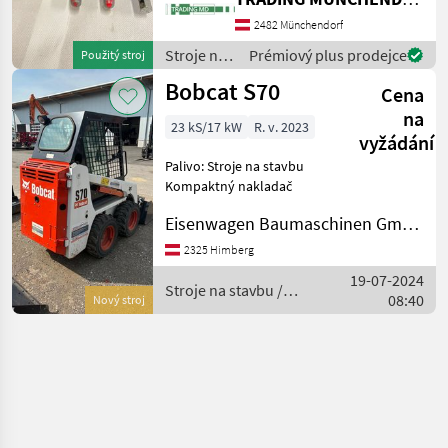
stammt. Der Steuerblock ist
gebraucht, aber voll
2482 Münchendorf
funktionsfähig. Ideal für
Stroje na
Prémiový plus prodejce
Použitý stroj
Reparaturen oder als E
stavbu /
Bobcat S70
Cena
Bobcat
na
23 kS/17 kW
R. v. 2023
vyžádání
Palivo: Stroje na stavbu
Kompaktný nakladač
Eisenwagen Baumaschinen GmbH
2325 Himberg
19-07-2024
Stroje na stavbu /
08:40
Nový stroj
Bobcat