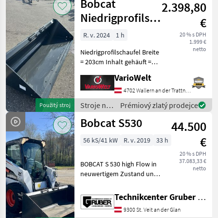
Bobcat
2.398,80
Bobcat
Niedrigprofilschaufel
€
203cm
R. v. 2024
1 h
20 % s DPH
1.999 €
netto
Niedrigprofilschaufel Breite
= 203cm Inhalt gehäuft =
540l Länge = 90cm Höhe =
VarioWelt
54cm Stroje na stavbu
Kompaktný nakladač
4702 Wallern an der Trattnach
Stroje na
Prémiový zlatý prodejce
Použitý stroj
stavbu /
Bobcat S530
44.500
Bobcat
€
56 kS/41 kW
R. v. 2019
33 h
20 % s DPH
37.083,33 €
BOBCAT S 530 high Flow in
netto
neuwertigem Zustand und
tollem Preisvorteil *
Verkaufspreis neu: 60.000 €
Technikcenter Gruber GmbH
inkl. * Kubota Motor ! * High
9300 St. Veit an der Glan
flow Hydraulik * 1823 kg