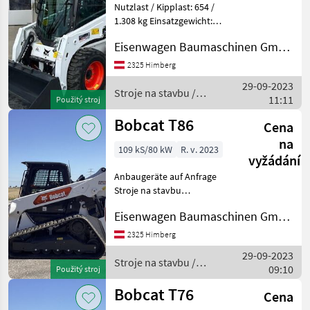
Nutzlast / Kipplast: 654 /
1.308 kg Einsatzgewicht:
2.436 kg Zubehör: Schaufel
Eisenwagen Baumaschinen GmbH
Sämtlich Anbaugeräte auf
Anfrage Palivo: Stroje na
2325 Himberg
stavbu Kompaktný
29-09-2023
nakladač
Stroje na stavbu /
11:11
Použitý stroj
Bobcat
Bobcat T86
Cena
na
109 kS/80 kW
R. v. 2023
vyžádání
Anbaugeräte auf Anfrage
Stroje na stavbu
Kompaktný nakladač
Eisenwagen Baumaschinen GmbH
2325 Himberg
29-09-2023
Stroje na stavbu /
09:10
Použitý stroj
Bobcat
Bobcat T76
Cena