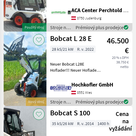
Arbeitsscheinwerfer vorne +
Erdschaufel 1, 20m +
ACA Center Perchtold - Perchtold & Sohn GmbH
Schäffer
Palettengabel Palivo: Stroje
8750 Judenburg
na stavbu Kompaktný
Grizzly
nakladač
Stroje na
Prémiový plus prodejce
Použitý stroj
stavbu /
Bobcat L 28 E
Weidemann
46.500
Bobcat
€
28 kS/21 kW
R. v. 2022
Gehl
20 % s DPH
38.750 €
Neuer Bobcat L28E
Manitou
netto
Hoflader!!! Neuer Hoflader
L28 von Bobcat - Kabine mit
Zobrazit
Heizung - Joystick -
všech
Hochkofler GmbH
Klimaanlage -Palettengabel
27
8551 Wies
hydraulische
MODEL
Geräteverriegelung Probe
Stroje na
Prémiový plus prodejce
Nový stroj
stavbu /
Bobcat S 100
Cena
Bobcat
na
35 kS/26 kW
R. v. 2014
1400 h
S
vyžádání
100