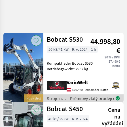
Bobcat S530
44.998,80
€
56 kS/41 kW
R. v. 2024
1 h
20 % s DPH
37.499 €
Kompaktlader Bobcat S530
netto
Betriebsgewicht: 2952 kg
Kipplast: 1823 kg Fahrbare
Nutzlast: 911 kg
VarioWelt
Förderleistung Standard
4702 Wallern an der Trattnach
Hydraulik: 64, 7 l/min
Motor: Bobcat 2, 4 l
Stroje na
Prémiový zlatý prodejce
Nový stroj
stavbu /
Bobcat S450
Cena
Bobcat
na
49 kS/36 kW
R. v. 2024
vyžádání