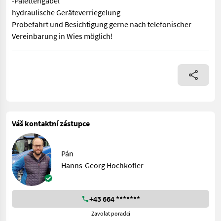
-Palettengabel
hydraulische Geräteverriegelung
Probefahrt und Besichtigung gerne nach telefonischer
Vereinbarung in Wies möglich!
Neuer Bobcat L28E Hoflader!!! Neuer Hoflader L28 von Bobcat -
Váš kontaktní zástupce
Pán
Hanns-Georg Hochkofler
+43 664 *******
Zavolat poradci