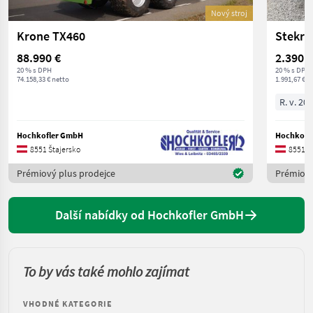
Nový stroj
Krone TX460
Stekro
88.990 €
2.390 €
20 % s DPH
20 % s DPH
74.158,33 € netto
1.991,67 € n
R. v. 20
Hochkofler GmbH
Hochkofl
8551 Štajersko
8551 Š
Prémiový plus prodejce
Prémiový
Další nabídky od Hochkofler GmbH
To by vás také mohlo zajímat
VHODNÉ KATEGORIE