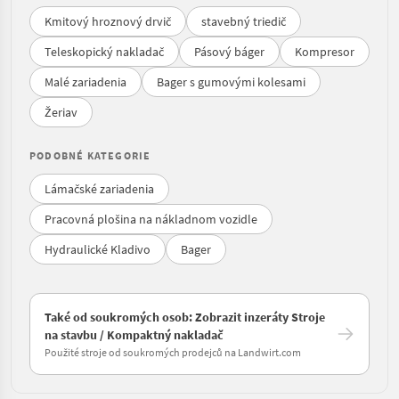
Kmitový hroznový drvič
stavebný triedič
Teleskopický nakladač
Pásový báger
Kompresor
Malé zariadenia
Bager s gumovými kolesami
Žeriav
PODOBNÉ KATEGORIE
Lámačské zariadenia
Pracovná plošina na nákladnom vozidle
Hydraulické Kladivo
Bager
Také od soukromých osob: Zobrazit inzeráty Stroje
na stavbu / Kompaktný nakladač
Použité stroje od soukromých prodejců na Landwirt.com