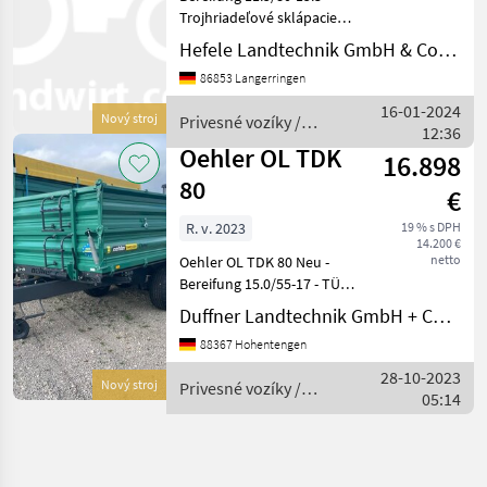
Trojhriadeľové sklápacie
motorové vozidlo, Počet
Hefele Landtechnik GmbH & Co.KG
hriadeľov: Jednoosový,
86853 Langerringen
hydraulická podperná
noha, : Trojhriadeľové
16-01-2024
Nový stroj
Privesné vozíky /
sklápacie motorové vozidlo
12:36
Oehler
P
Oehler OL TDK
16.898
80
€
R. v. 2023
19 % s DPH
14.200 €
netto
Oehler OL TDK 80 Neu -
Bereifung 15.0/55-17 - TÜV
Abnahme 25 km/h -
Duffner Landtechnik GmbH + Co KG
Bordwandhebefedern links
88367 Hohentengen
und rechts -
Stahlpendelaufsatz 500
28-10-2023
Nový stroj
Privesné vozíky /
mm - Anhängekupplung 8
05:14
Oehler
to - durchgeh