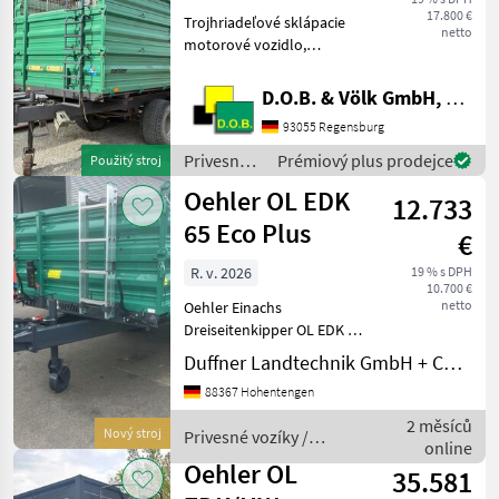
17.800 €
Trojhriadeľové sklápacie
netto
motorové vozidlo,
Nástavec: Oceľ, hidraulické
blokovanie bočnej steny,
D.O.B. & Völk GmbH, Filiale Regensburg
automatická zadná stena, :
93055 Regensburg
Trojhriadeľové sklápacie
motorové vozidlo Pr
Privesné
Prémiový plus prodejce
Použitý stroj
vozíky /
Oehler OL EDK
12.733
Oehler
65 Eco Plus
€
R. v. 2026
19 % s DPH
10.700 €
netto
Oehler Einachs
Dreiseitenkipper OL EDK 65
Eco Plus Baujahr 2026 6, 5
Duffner Landtechnik GmbH + Co KG
Tonnen zul. Gesamtgewicht
88367 Hohentengen
Pritschenmaß innen: 4 x 2,
10 (2, 06) x 0, 50 m
2 měsíců
Nový stroj
Privesné vozíky /
Auflaufbremse mit
online
Oehler
Rückfahr
Oehler OL
35.581