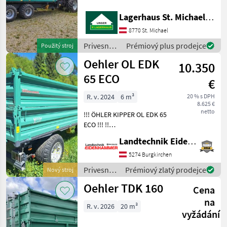
Eigenölversorgung Flap-
Fliegl
down Stützen 4 Rungen
Lagerhaus St. Michael ob Leoben eGen
Kombibremse Druckluft
8770 St. Michael
Brantner
und hydraulisch <b>
<u>„Privatverkauf"</u><
Privesné
Prémiový plus prodejce
Použitý stroj
Pronar
vozíky /
Oehler OL EDK
10.350
Oehler
65 ECO
Pühringer
€
R. v. 2024
6 m³
20 % s DPH
Fuhrmann
8.625 €
netto
!!! ÖHLER KIPPER OL EDK 65
Zobrazit
ECO !!! !!
všech
GELEGENHEITSKAUF !! -
51
Landtechnik Eidenhammer GmbH
Fahrgestell: C-Rahmen
geschlossen - Hydraulische
5274 Burgkirchen
MARKETPLACE
Ölbremse - FAD: 25km/h -
Privesné
Prémiový zlatý prodejce
Nový stroj
Stahlbordwände a
Nabídky
vozíky /
Marketplace
Inzeráty
Oehler TDK 160
prodejců
Cena
Oehler
na
R. v. 2026
20 m³
vyžádání