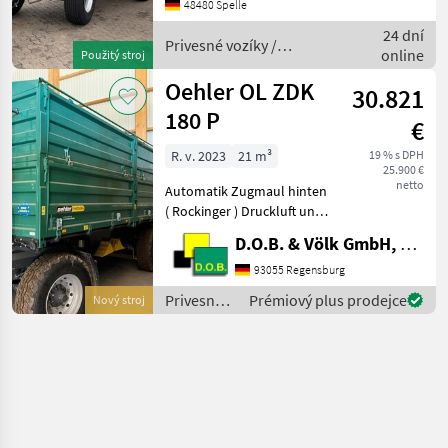
Brief, Privesné vozíky
48480 Spelle
Sklápacie vozidlo
24 dní
Privesné vozíky /
online
Použitý stroj
Oehler
Oehler OL ZDK
30.821
180 P
€
R. v. 2023
21 m³
19 % s DPH
25.900 €
netto
Automatik Zugmaul hinten
( Rockinger ) Druckluft und
Hydraulikanschlüsse hinten
D.O.B. & Völk GmbH, Filiale Regensburg
Zentralverriegelung
Kornschieber hinten 40 km/
93055 Regensburg
Zulassung Ladesteg vorne
Privesné
Prémiový plus prodejce
Nový stroj
Aufsatz 800mm
vozíky /
Oehler