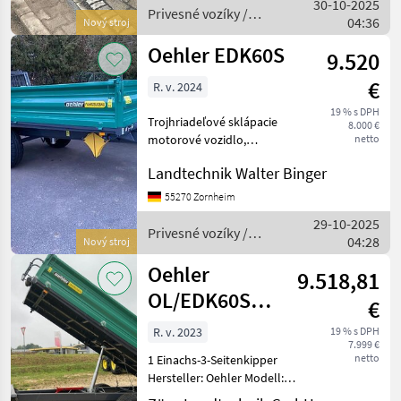
30-10-2025
Privesné vozíky /
04:36
Nový stroj
Oehler
Oehler EDK60S
9.520
€
R. v. 2024
19 % s DPH
Trojhriadeľové sklápacie
8.000 €
motorové vozidlo,
netto
Posúvacie bočné steny, :
Landtechnik Walter Binger
Trojhriadeľové sklápacie
motorové vozidlo Privesné
55270 Zornheim
vozíky Sklápacie vozidlo
29-10-2025
Privesné vozíky /
04:28
Nový stroj
Oehler
Oehler
9.518,81
OL/EDK60S
€
Brücke
R. v. 2023
19 % s DPH
7.999 €
4.000x1.800 2
netto
1 Einachs-3-Seitenkipper
Hersteller: Oehler Modell:
OL EDK 60 S Baujahr: 2023