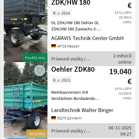
ZDK/HW 180
€
R. v. 2024
19 % s DPH
29.900 €
netto
OL ZDK/HW 180 Oehler OL
ZDK/HW 180 Zweiachs-3-
Seiten- kipper - 18 t
AGRAVIS Technik Center GmbH
zulässiges Gesamtgewicht /
49716 Meppen
Druckluftbremse
Technische Daten:
2 měsíců
Použitý stroj
Privesné vozíky /
Pritschenmaß innen:
online
Oehler
5.000x24
Oehler ZDK80
19.040
€
R. v. 2023
19 % s DPH
Weinbauversion mit
16.000 €
Verstärkten Bordwände
netto
Trojhriadeľové sklápacie
Landtechnik Walter Binger
motorové vozidlo, Počet
hriadeľov: Dvojosové
55270 Zornheim
vozidlo , Posúvacie bočné
06-11-2025
steny, : Trojhriadeľové
Privesné vozíky /
04:27
Nový stroj
sklápa
Oehler