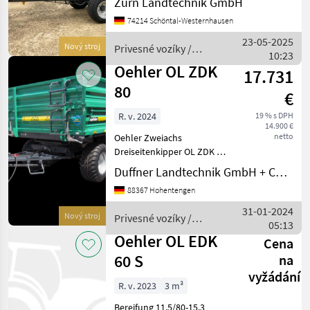
Zürn Landtechnik GmbH
Ausstellungsmaschine neu
74214 Schöntal-Westernhausen
Seriennummer:
W09EKS105PW017724
23-05-2025
Nový stroj
Privesné vozíky /
Erfassungsnummer: 16521
10:23
Oehler
Oehler OL ZDK
17.731
80
€
R. v. 2024
19 % s DPH
14.900 €
netto
Oehler Zweiachs
Dreiseitenkipper OL ZDK 80
Baujahr 2024 8 Tonnen
Duffner Landtechnik GmbH + Co KG
zulassiges Gesamtgwewicht
88367 Hohentengen
Auflaufbremse mit
Rückmatic
31-01-2024
Nový stroj
Privesné vozíky /
Pritscheninnenmaß: 4, 50 x
05:13
Oehler
2, 40/2, 18 x 0, 50 m 4
Oehler OL EDK
Cena
60 S
na
vyžádání
R. v. 2023
3 m³
Bereifung 11.5/80-15.3