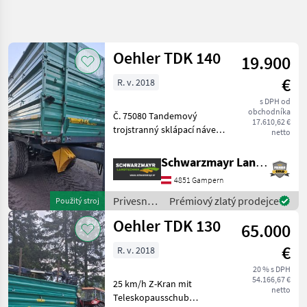
Zpřesnit
hledání
Oehler TDK 140
19.900
Kategorie
Země
Filtry
4
€
R. v. 2018
Zobrazit
s DPH od
AKTUÁLNÍ
Obnovit
25
obchodníka
Č. 75080 Tandemový
CESTA
17.610,62 €
výsledků
trojstranný sklápací náves -
netto
poľnohospodárska
rok výroby 2018 - s
technika
povolenou celkovou
Schwarzmayr Landtechnik GmbH - Gampern
Privesne
hmotnosťou 14to - s
Voziky
4851 Gampern
pneumatickými brzdami - s
Sklapacie
tandemovou nápravou - s 3
Privesné
Prémiový zlatý prodejce
Použitý stroj
Vozidlo
vozíky /
Oehler TDK 130
Oehler
65.000
Oehler
€
R. v. 2018
VYBRAT
KATEGORII
20 % s DPH
54.166,67 €
25 km/h Z-Kran mit
Oehler
netto
Teleskopausschub