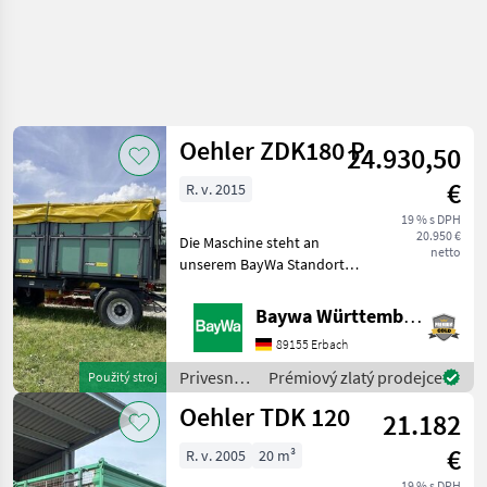
Oehler ZDK180 P
24.930,50
€
R. v. 2015
19 % s DPH
20.950 €
Die Maschine steht an
netto
unserem BayWa Standort in
74572-Blaufelden.Gerne
steht Ihnen Herr
Baywa Württemberg
Vogelmann unter Tel.: 0162
89155 Erbach
2302 008 für Ihre Anfrage
zur Verfügung!Oehler ZDK
Privesné
Prémiový zlatý prodejce
Použitý stroj
vozíky /
Oehler TDK 120
21.182
Oehler
€
R. v. 2005
20 m³
19 % s DPH