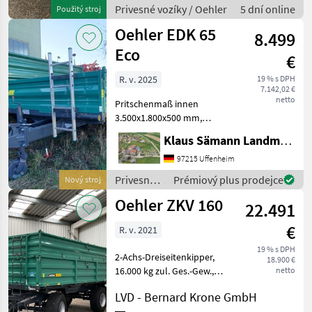
Gesamtgewicht
Privesné vozíky / Oehler
5 dní online
Použitý stroj
Auflaufbremse Technische
Oehler EDK 65
Daten: Pritschenmaß
8.499
Eco
€
R. v. 2025
19 % s DPH
7.142,02 €
netto
Pritschenmaß innen
3.500x1.800x500 mm,
Gesamtlänge/breite
Klaus Sämann Landmaschinen Fachbetrieb GmbH
5.140x1.950 mm,
Grundbordwand 500 mm,
97215 Uffenheim
Plattformhöhe ca. 940 mm,
Privesné
Prémiový plus prodejce
Nový stroj
Bodenplatte 4 mm
vozíky /
Oehler ZKV 160
durchgehend,
22.491
Oehler
ungeschweißt,
€
R. v. 2021
19 % s DPH
2-Achs-Dreiseitenkipper,
18.900 €
16.000 kg zul. Ges.-Gew.,
netto
Stahlboden, Stahlaufbau,
LVD - Bernard Krone GmbH
Druckluftbremse, mit KFZ-