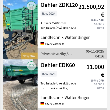
Oehler ZDK120
21.500,92
€
R. v. 2024
19 % s DPH
Aufsatz 2x600mm
18.068 €
Trojhriadeľové sklápacie
netto
motorové vozidlo, Počet
Landtechnik Walter Binger
hriadeľov: Dvojosové
vozidlo , Posúvacie bočné
55270 Zornheim
steny, : Trojhriadeľové
05-11-2025
sklápacie motorové vozidlo
Privesné vozíky /
04:16
Nový stroj
Priv
Oehler
Oehler EDK60
11.900
€
R. v. 2023
19 % s DPH
Trojhriadeľové sklápacie
10.000 €
motorové vozidlo,
netto
Posúvacie bočné steny, :
Landtechnik Walter Binger
Trojhriadeľové sklápacie
motorové vozidlo Privesné
55270 Zornheim
vozíky Sklápacie vozidlo