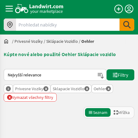
Prohledat nabídky
/
Privesné Vozíky
/
Sklápacie Vozidlo
/
Oehler
Kúpte nové alebo použité Oehler Sklápacie vozidlo
Takto se řadí nabídky na Landwirt.com
Filtry
x
x
x
x
Privesne Voziky
Sklapacie Vozidlo
Oehler
x
Vymazat všechny filtry
Seznam
Mřížka