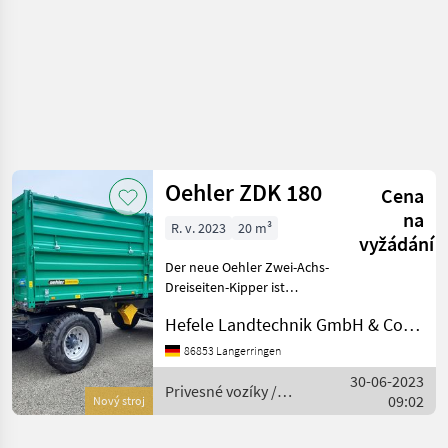
Oehler ZDK 180
Cena
na
R. v. 2023
20 m³
vyžádání
Der neue Oehler Zwei-Achs-
Dreiseiten-Kipper ist
ausgestattet mit BPW-
Hefele Landtechnik GmbH & Co.KG
Achsen, Planenpaket mit
Trittplattform, autom.
86853 Langerringen
Anhängekupplung hinten,
30-06-2023
durchgehender Druckluft-
Privesné vozíky /
09:02
Nový stroj
Oehler