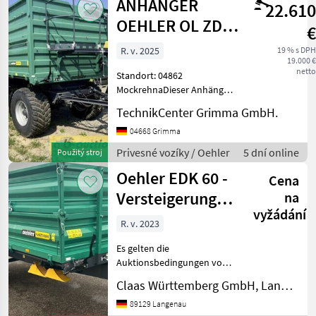
ANHÄNGER
22.610
Oehler
OEHLER OL ZDK
€
HW 180
R. v. 2025
19 % s DPH
19.000 €
netto
Standort: 04862
MockrehnaDieser Anhänger
wird am 12.08.2026 bei ab-
TechnikCenter Grimma GmbH.
auction.com versteigert. |
Interne Nr.: 11234342
04668 Grimma
Privesné vozíky Sklápacie
Privesné vozíky / Oehler
5 dní online
Použitý stroj
vozidlo
Oehler EDK 60 -
Cena
Versteigerung
na
vyžádání
über ab-auction
R. v. 2023
Es gelten die
Auktionsbedingungen von
ab-auction!! Einachs-3-
Claas Württemberg GmbH, Langenau
Seitenkipper Typ: OL EDK
60 6t zulässiges
89129 Langenau