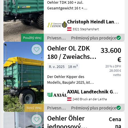
Oehler TDK 160 + zul.
Gesamtgewicht 16 t +
800mm Grundbordwand +
800mm Aufsatzbordwand +
Christoph Heindl Landtechnik GmbH, Stephanshart
Ausmaß: 5000x2360mm +
3321 Stephanshart
DLA + Beleuchtung +
30km/h Typisierung + K
Privesné
Prémiový plus prodejce
Použitý stroj
vozíky /
Oehler OL ZDK
33.600
Oehler
180 / Zweiachs-
€
3-Seitenkipper
R. v. 2025
18 m³
20 % s DPH
28.000 €
netto
Der Oehler Kipper des
Modells, Baujahr 2025, ist
ein hochwertiger
AXIAL Landtechnik GmbH
Dreiseiten-Kipper, der sich
durch seine robuste
2460 Bruck an der Leitha
Bauweise und vielseitige
Privesné
Prémiový plus prodejce
Nový stroj
Einsatzmöglichkeiten ausze
vozíky /
Oehler Öhler
Cena
Oehler
jednoosový
na