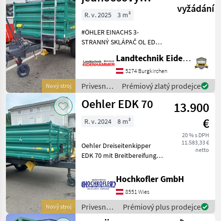
vyžádání
trojstranný
R. v. 2025
3 m³
sklápací náves
#ÖHLER EINACHS 3-
STRANNÝ SKLÁPAČ OL EDK
35 S# -Podlahová doska: 4
Landtechnik Eidenhammer GmbH
mm súvislá, nezváraná -
Podvozok: rám z
5274 Burgkirchen
obdĺžnikových rúrok -
Privesné
Prémiový zlatý prodejce
Nový stroj
Bočnice: sklopné oceľové
vozíky /
Oehler EDK 70
bočnice -Nadst
13.900
Oehler
€
R. v. 2024
8 m³
20 % s DPH
11.583,33 €
Oehler Dreiseitenkipper
netto
EDK 70 mit Breitbereifung,
hyd.Bremse, Aufsatzwände
abklappbar, Plateau 4, 10x2,
Hochkofler GmbH
10m 500+500
8551 Wies
Aufsatzwände,
Kornschieber, 4 stufiger
Privesné
Prémiový plus prodejce
Nový stroj
Kippzylinder s
vozíky /