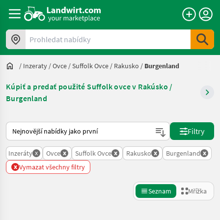
Prohledat nabídky
/
Inzeraty
/
Ovce
/
Suffolk Ovce
/
Rakusko
/
Burgenland
Kúpiť a predať použité Suffolk ovce v Rakúsko /
Burgenland
Takto se řadí nabídky na Landwirt.com
Filtry
x
x
x
x
x
Inzeráty
Ovce
Suffolk Ovce
Rakusko
Burgenland
x
Vymazat všechny filtry
Seznam
Mřížka