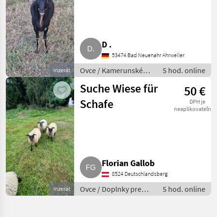
D .
53474 Bad Neuenahr Ahrweiler
Ovce / Kamerunské
5 hod. online
Inzerát
ovce
Suche Wiese für
50 €
Schafe
DPH je
neaplikovateľné
Florian Gallob
8524 Deutschlandsberg
Ovce / Doplnky pre
5 hod. online
Inzerát
chov oviec