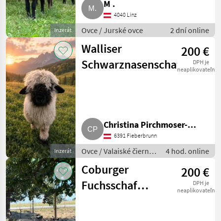
M .
4040 Linz
Ovce / Jurské ovce
2 dní online
Inzerát
Walliser
200 €
Schwarznasenschaf
DPH je
neaplikovateľné
Christina Pirchmoser-
6391 Fieberbrunn
Putzer
Ovce / Valaiské čierno-
4 hod. online
Inzerát
nosé ovce
Coburger
200 €
Fuchsschaf
DPH je
neaplikovateľné
Schafbock