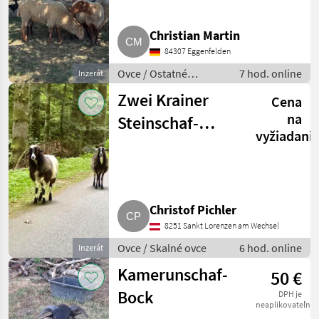
Christian Martin
84307 Eggenfelden
Ovce / Ostatné
7 hod. online
Inzerát
plemená oviec
Zwei Krainer
Cena
na
Steinschaf-
vyžiadani
Weibchen
abzugeben
Christof Pichler
8251 Sankt Lorenzen am Wechsel
Ovce / Skalné ovce
6 hod. online
Inzerát
Kamerunschaf-
50 €
Bock
DPH je
neaplikovateľné