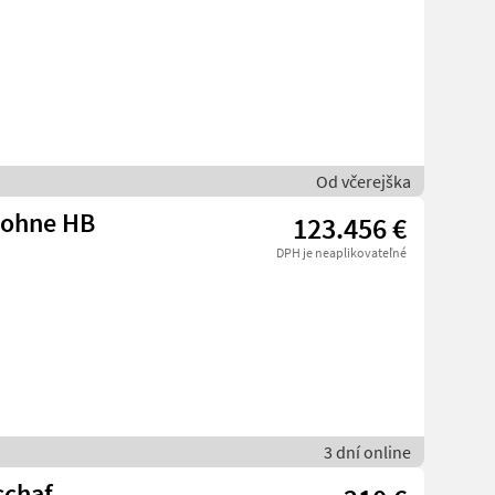
Od včerejška
 ohne HB
123.456 €
DPH je neaplikovateľné
3 dní online
schaf