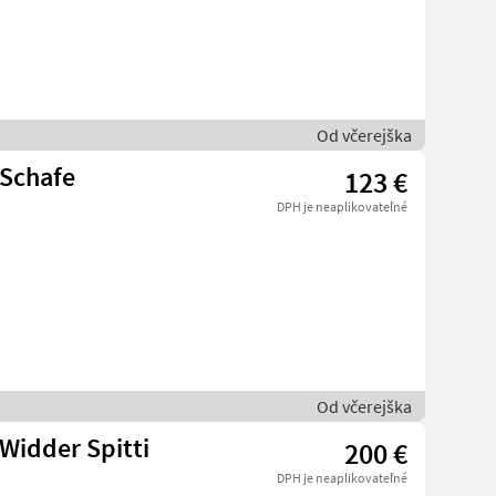
Od včerejška
 Schafe
123 €
DPH je neaplikovateľné
Od včerejška
Widder Spitti
200 €
DPH je neaplikovateľné