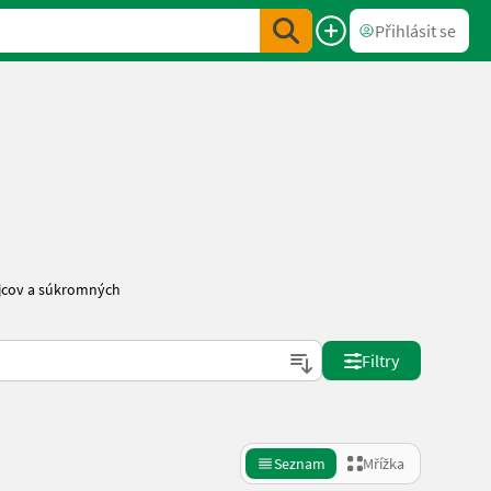
Přihlásit se
ajcov a súkromných
Filtry
Seznam
Mřížka