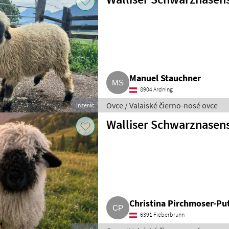
Manuel Stauchner
8904 Ardning
Ovce / Valaiské čierno-nosé ovce
Inzerát
Walliser Schwarznasen
Christina Pirchmoser-Pu
6391 Fieberbrunn