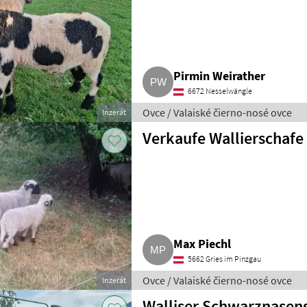
Pirmin Weirather
6672 Nesselwängle
Ovce / Valaiské čierno-nosé ovce
Inzerát
Verkaufe Wallierschafe
Max Piechl
5662 Gries im Pinzgau
Ovce / Valaiské čierno-nosé ovce
Inzerát
Walliser Schwarznasen