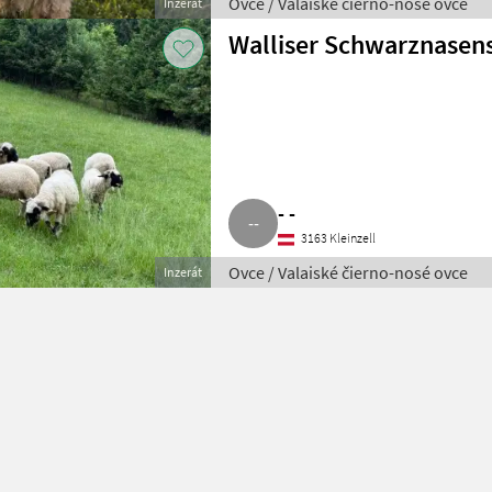
Ovce / Valaiské čierno-nosé ovce
Inzerát
Walliser Schwarznasen
- -
3163 Kleinzell
Ovce / Valaiské čierno-nosé ovce
Inzerát