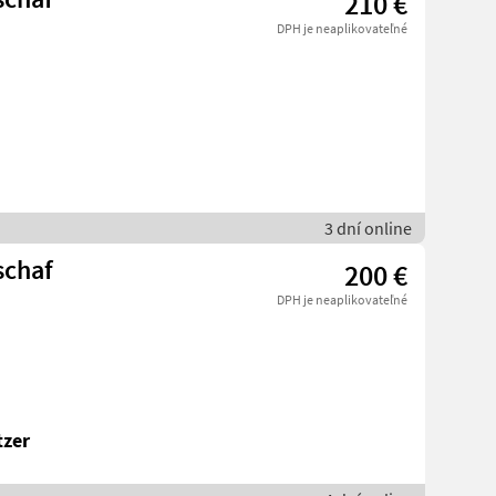
210 €
DPH je neaplikovateľné
3 dní online
schaf
200 €
DPH je neaplikovateľné
tzer