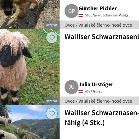
Günther Pichler
5600 Sankt Johann im Pongau
Ovce / Valaiské čierno-nosé ovce
Inzerát
Walliser Schwarznasen
Julia Urstöger
4824 Gosau
Ovce / Valaiské čierno-nosé ovce
Inzerát
Walliser Schwarznasen
fähig (4 Stk.)