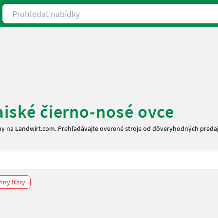
Prohledat nabídky
aiské čierno-nosé ovce
ceny na Landwirt.com. Prehľadávajte overené stroje od dôveryhodných pred
ny filtry