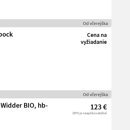
Od včerejška
bock
Cena na
vyžiadanie
Od včerejška
-Widder BIO, hb-
123 €
DPH je neaplikovateľné