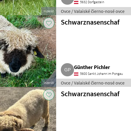
5632 Dorfgastein
Ovce / Valaiské čierno-nosé ovce
Inzerát
Schwarznasenschaf
Günther Pichler
5600 Sankt Johann im Pongau
Ovce / Valaiské čierno-nosé ovce
Inzerát
Schwarznasenschaf