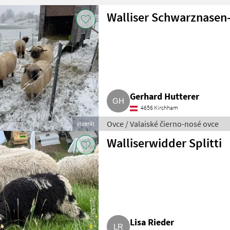
Walliser Schwarznasen
Gerhard Hutterer
4656 Kirchham
Ovce / Valaiské čierno-nosé ovce
Inzerát
Walliserwidder Splitti
Lisa Rieder