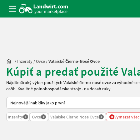
/
Inzeraty
/
Ovce
/
Valaiské Čierno-Nosé Ovce
Kúpiť a predať použité Val
Nájdite široký výber použitých Valaiské čierno-nosé ovce za výhodné 
osôb. Kvalitné poľnohospodárske stroje - na dosah ruky.
Takto se řadí nabídky na Landwirt.com
x
x
x
x
Inzeráty
Ovce
Valaiske Cierno Nose Ovce
Vymazat všech