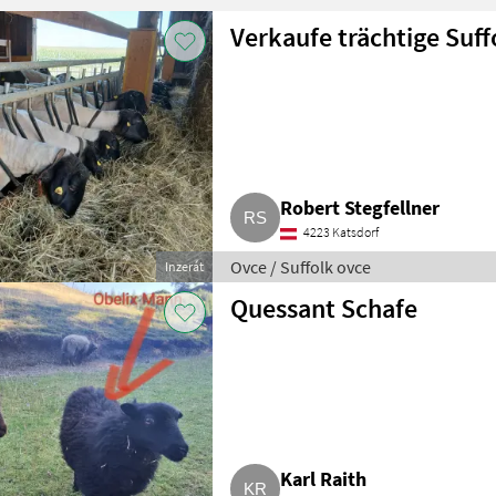
Verkaufe trächtige Suf
Robert Stegfellner
4223 Katsdorf
Ovce / Suffolk ovce
Inzerát
Quessant Schafe
Karl Raith