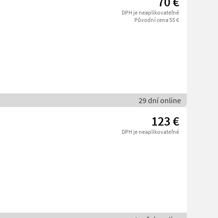
70 €
DPH je neaplikovateľné
Původní cena 55 €
29 dní online
123 €
DPH je neaplikovateľné