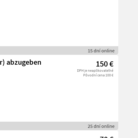
15 dní online
r) abzugeben
150 €
DPH je neaplikovateľné
Původní cena 100 €
25 dní online