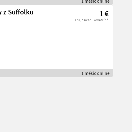
1 měsíc online
 z Suffolku
1 €
DPH je neaplikovateľné
1 měsíc online