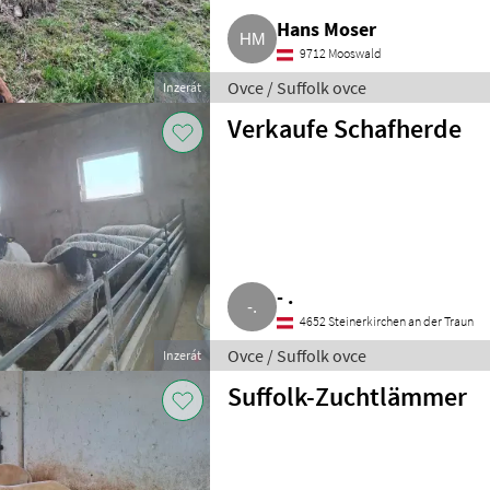
Hans Moser
9712 Mooswald
Ovce / Suffolk ovce
Inzerát
Verkaufe Schafherde
- .
4652 Steinerkirchen an der Traun
Ovce / Suffolk ovce
Inzerát
Suffolk-Zuchtlämmer