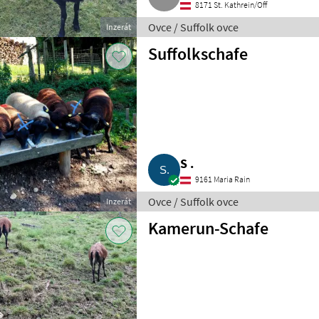
8171 St. Kathrein/Off
Ovce / Suffolk ovce
Inzerát
Suffolkschafe
S .
9161 Maria Rain
Ovce / Suffolk ovce
Inzerát
Kamerun-Schafe