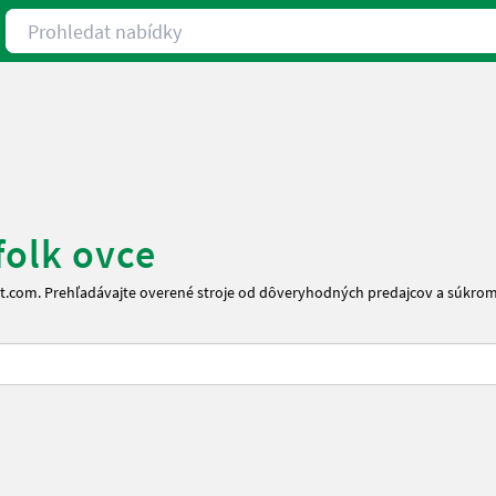
Prohledat nabídky
folk ovce
irt.com. Prehľadávajte overené stroje od dôveryhodných predajcov a súkro