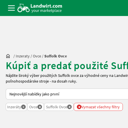
/
Inzeraty
/
Ovce
/
Suffolk Ovce
Kúpiť a predať použité Suf
Nájdite široký výber použitých Suffolk ovce za výhodné ceny na Landw
poľnohospodárske stroje - na dosah ruky.
Takto se řadí nabídky na Landwirt.com
x
x
x
x
Inzeráty
Ovce
Suffolk Ovce
Vymazat všechny filtry