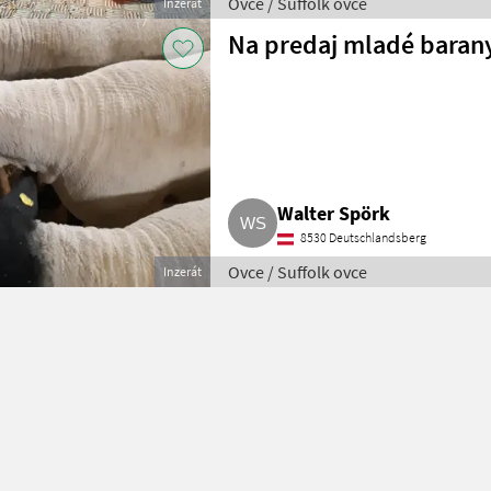
Ovce / Suffolk ovce
Inzerát
Na predaj mladé barany
Walter Spörk
8530 Deutschlandsberg
Ovce / Suffolk ovce
Inzerát