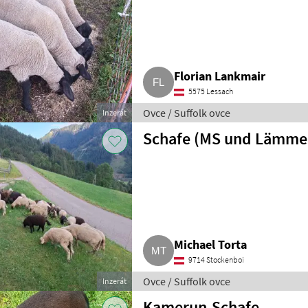
Florian Lankmair
5575 Lessach
Ovce / Suffolk ovce
Inzerát
Schafe (MS und Lämme
Michael Torta
9714 Stockenboi
Ovce / Suffolk ovce
Inzerát
Kamerun-Schafe