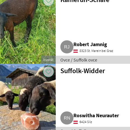
Robert Jamnig
8323 St. Marein bei Graz
Ovce / Suffolk ovce
Inzerát
Suffolk-Widder
Roswitha Neurauter
6424 Silz