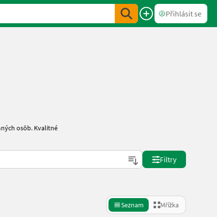
Přihlásit se
mných osôb. Kvalitné
Filtry
Seznam
Mřížka