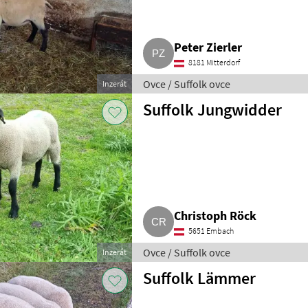
Peter Zierler
8181 Mitterdorf
Ovce / Suffolk ovce
Inzerát
Suffolk Jungwidder
Christoph Röck
5651 Embach
Ovce / Suffolk ovce
Inzerát
Suffolk Lämmer