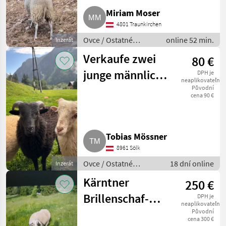
Miriam Moser
4801 Traunkirchen
Ovce / Ostatné
online 52 min.
Inzerát
plemená oviec
Verkaufe zwei
80 €
junge männliche
DPH je
neaplikovateľné
Ouessantschafe
Původní
cena 90 €
Tobias Mössner
8961 Sölk
Ovce / Ostatné
18 dní online
Inzerát
plemená oviec
Kärntner
250 €
Brillenschaf-
DPH je
neaplikovateľné
Widder
Původní
cena 300 €