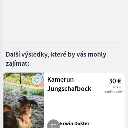
Nabídky
Marketplace
Inzeráty
prodejců
Další výsledky, které by vás mohly
zajímat:
Kamerun
30 €
Jungschafbock
DPH je
neaplikovateľné
Erwin Dokter