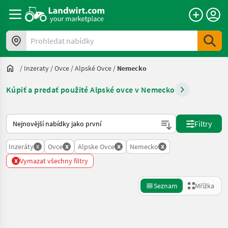
Prohledat nabídky
/
Inzeraty
/
Ovce
/
Alpské Ovce
/
Nemecko
Kúpiť a predať použité Alpské ovce v Nemecko
Takto se řadí nabídky na Landwirt.com
Filtry
x
x
x
x
Inzeráty
Ovce
Alpske Ovce
Nemecko
x
Vymazat všechny filtry
Seznam
Mřížka