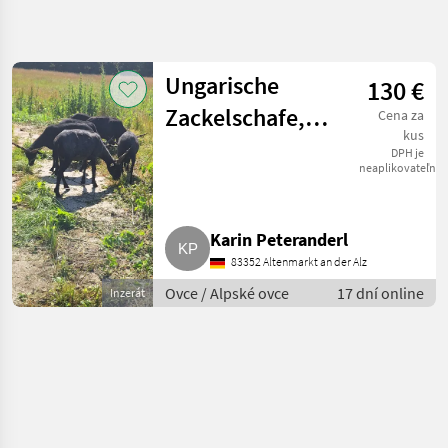
Zpřesnit
hledání
Ungarische
130 €
Kategorie
Země
Filtry
4
1
Zackelschafe,
Cena za
kus
Zobrazit
weiblich
DPH je
AKTUÁLNÍ
Obnovit
1
neaplikovateľné
CESTA
výsledků
trh so
zvieratami
Karin Peteranderl
Ovce
83352 Altenmarkt an der Alz
Alpske
Ovce
Ovce / Alpské ovce
17 dní online
Inzerát
VYBRAT
KATEGORII
Alpské ovce
1
MARKETPLACE