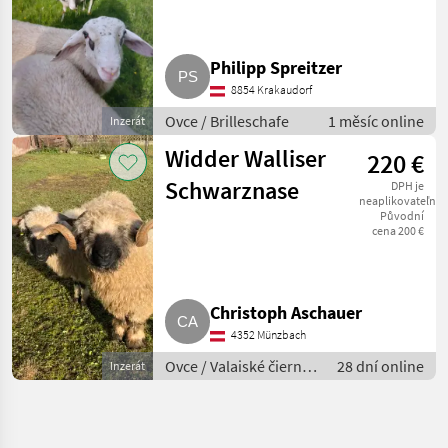
Philipp Spreitzer
8854 Krakaudorf
Ovce / Brilleschafe
1 měsíc online
Inzerát
Widder Walliser
220 €
Schwarznase
DPH je
neaplikovateľné
Původní
cena 200 €
Christoph Aschauer
4352 Münzbach
Ovce / Valaiské čierno-
28 dní online
Inzerát
nosé ovce