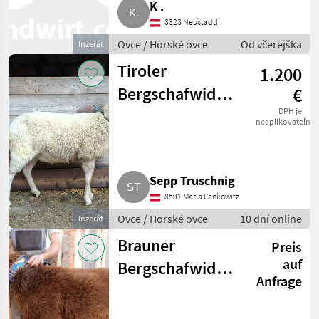
Marketplace
Inzeráty
K .
prodejců
3323 Neustadtl
Ovce / Horské ovce
Od včerejška
Inzerát
Tiroler
1.200
Bergschafwidder
€
zu verkaufen
DPH je
neaplikovateľné
Sepp Truschnig
8591 Maria Lankowitz
Ovce / Horské ovce
10 dní online
Inzerát
Brauner
Preis
auf
Bergschafwidder
Anfrage
1b