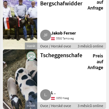
auf
Bergschafwidder
Anfrage
Jakob Ferner
5580 Tamsweg
Ovce / Horské ovce
3 měsíců online
Inzerát
Tscheggenschafe
Preis
auf
Anfrage
L .
3350 Haag
Ovce / Horské ovce
3 měsíců online
Inzerát