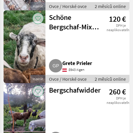
Ovce / Horské ovce
2 měsíců online
Inzerát
Schöne
120 €
Bergschaf-Mix-
DPH je
neaplikovateľné
Aue, tragend, zu
verkaufen
Grete Prieler
8943 Aigen
Ovce / Horské ovce
2 měsíců online
Inzerát
Bergschafwidder
260 €
DPH je
neaplikovateľné