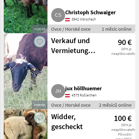
Christoph Schwaiger
8942 Wörschach
Ovce / Horské ovce
1 měsíc online
Inzerát
Verkauf und
90 €
Vermietung
DPH je
neaplikovateľné
Kamerun-
Bergschafe
jux höllhuemer
4575 Roßleithen
Ovce / Horské ovce
2 měsíců online
Inzerát
Widder,
100 €
gescheckt
DPH je
neaplikovateľné
Původní
cena 200 €