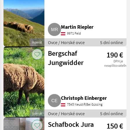
Martin Riepler
9971 Feld
Ovce / Horské ovce
5 dní online
Inzerát
Bergschaf
190 €
Jungwidder
DPH je
neaplikovateľné
Christoph Einberger
7545 Neustift Bei Güssing
Ovce / Horské ovce
5 dní online
Inzerát
Schafbock Jura
150 €