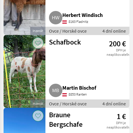
Herbert Windisch
8163 Fladnitz
Ovce / Horské ovce
4 dní online
Inzerát
Schafbock
200 €
DPH je
neaplikovateľné
Martin Bischof
8853 Ranten
Ovce / Horské ovce
4 dní online
Inzerát
Braune
1 €
Bergschafe
DPH je
neaplikovateľné