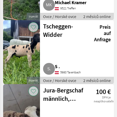
Michael Kramer
9521 Treffen
Ovce / Horské ovce
2 měsíců online
Inzerát
Tscheggen-
Preis
auf
Widder
Anfrage
S .
5660 Taxenbach
Ovce / Horské ovce
2 měsíců online
Inzerát
Jura-Bergschaf
100 €
männlich,
DPH je
neaplikovateľné
weiblich