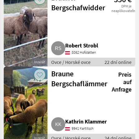
Bergschafwidder
DPH je
neaplikovateľné
Robert Strobl
8062 Hofstätten
Ovce / Horské ovce
22 dní online
Inzerát
Braune
Preis
auf
Bergschaflämmer
Anfrage
Kathrin Klammer
9941 Kartitsch
Ovce / Horské ovce
24 dní online
Inzerát