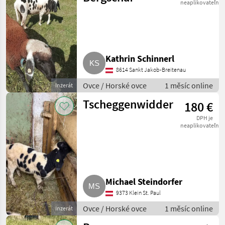
neaplikovateľné
Kathrin Schinnerl
8614 Sankt Jakob-Breitenau
Ovce / Horské ovce
1 měsíc online
Inzerát
Tscheggenwidder
180 €
DPH je
neaplikovateľné
Michael Steindorfer
9373 Klein St. Paul
Ovce / Horské ovce
1 měsíc online
Inzerát