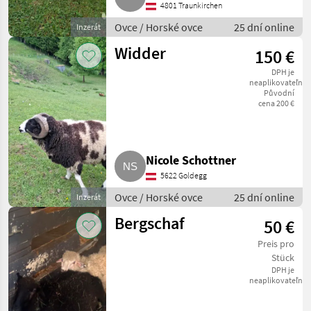
4801 Traunkirchen
Ovce / Horské ovce
25 dní online
Inzerát
Widder
150 €
DPH je
neaplikovateľné
Původní
cena 200 €
Nicole Schottner
5622 Goldegg
Ovce / Horské ovce
25 dní online
Inzerát
Bergschaf
50 €
Preis pro
Stück
DPH je
neaplikovateľné