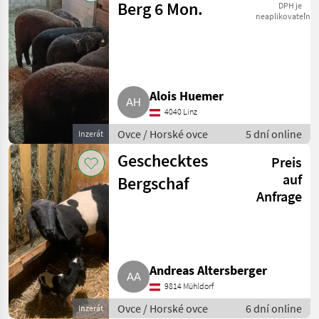
Berg 6 Mon.
DPH je
neaplikovateľné
Alois Huemer
4040 Linz
Ovce / Horské ovce
5 dní online
Inzerát
Geschecktes
Preis
auf
Bergschaf
Anfrage
Andreas Altersberger
9814 Mühldorf
Ovce / Horské ovce
6 dní online
Inzerát