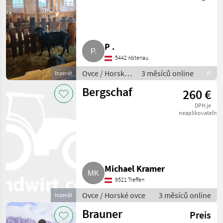
P .
5442 Abtenau
Ovce / Horské
3 měsíců online
Inzerát
R
ovce
Bergschaf
260 €
DPH je
neaplikovateľné
Michael Kramer
9521 Treffen
Ovce / Horské ovce
3 měsíců online
Inzerát
Brauner
Preis