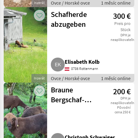
Ovce / Horské ovce
1 měsíc online
Inzerát
Schafherde
300 €
abzugeben
Preis pro
Stück
DPH je
neaplikovateľné
Elisabeth Kolb
8786 Rottenmann
Ovce / Horské ovce
1 měsíc online
Inzerát
Braune
200 €
Bergschaf-
DPH je
neaplikovateľné
Lämmer BIO
Původní
cena 250 €
Christoph Schwaiger