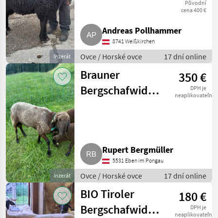
Původní
cena 400 €
Andreas Pollhammer
8741 Weißkirchen
Ovce / Horské ovce
17 dní online
Inzerát
Brauner
350 €
Bergschafwidder
DPH je
neaplikovateľné
2a
Rupert Bergmüller
5531 Eben im Pongau
Ovce / Horské ovce
17 dní online
Inzerát
BIO Tiroler
180 €
Bergschafwidder
DPH je
neaplikovateľné