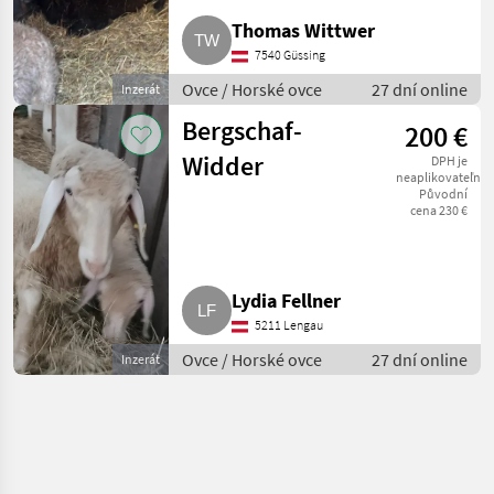
Thomas Wittwer
7540 Güssing
Ovce / Horské ovce
27 dní online
Inzerát
Bergschaf-
200 €
Widder
DPH je
neaplikovateľné
Původní
cena 230 €
Lydia Fellner
5211 Lengau
Ovce / Horské ovce
27 dní online
Inzerát