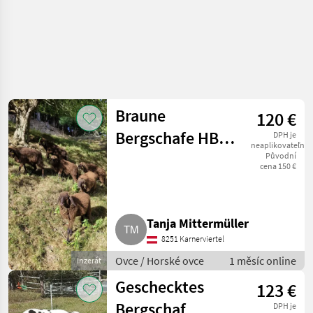
Braune
120 €
Bergschafe HB-
DPH je
neaplikovateľné
fähig
Původní
cena 150 €
Tanja Mittermüller
8251 Karnerviertel
Ovce / Horské ovce
1 měsíc online
Inzerát
Geschecktes
123 €
Bergschaf
DPH je