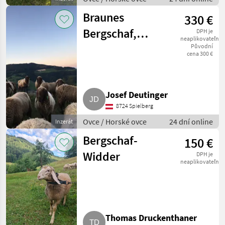
Braunes
330 €
Bergschaf,
DPH je
neaplikovateľné
Zuchtschafe
Původní
cena 300 €
Josef Deutinger
8724 Spielberg
Ovce / Horské ovce
24 dní online
Inzerát
Bergschaf-
150 €
Widder
DPH je
neaplikovateľné
Thomas Druckenthaner