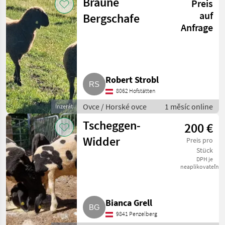
Braune
Preis
auf
Bergschafe
Anfrage
Robert Strobl
8062 Hofstätten
Ovce / Horské ovce
1 měsíc online
Inzerát
Tscheggen-
200 €
Widder
Preis pro
Stück
DPH je
neaplikovateľné
Bianca Grell
9841 Penzelberg