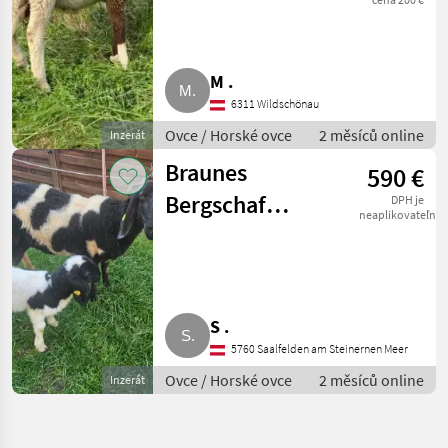
M .
6311 Wildschönau
Ovce / Horské ovce
2 měsíců online
Inzerát
Braunes
590 €
Bergschaf
DPH je
neaplikovateľné
gescheckt
S .
5760 Saalfelden am Steinernen Meer
Ovce / Horské ovce
2 měsíců online
Inzerát