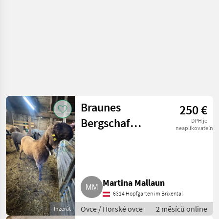
Braunes
250 €
Bergschaf
DPH je
neaplikovateľné
Widder
Martina Mallaun
6314 Hopfgarten im Brixental
Ovce / Horské ovce
2 měsíců online
Inzerát