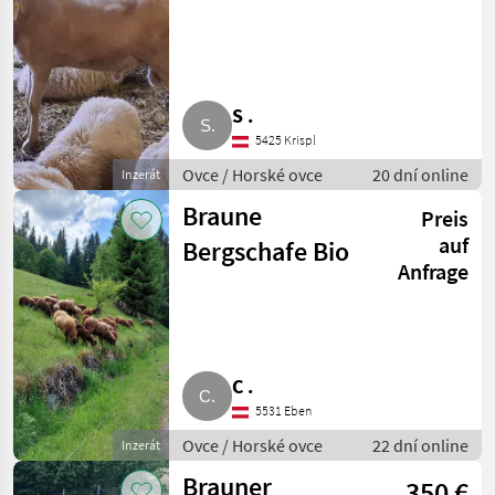
zu verkaufen
S .
5425 Krispl
Ovce / Horské ovce
20 dní online
Inzerát
Braune
Preis
auf
Bergschafe Bio
Anfrage
C .
5531 Eben
Ovce / Horské ovce
22 dní online
Inzerát
Brauner
350 €