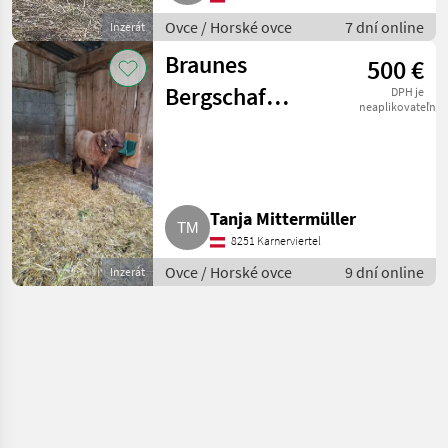
Ovce / Horské ovce
7 dní online
Inzerát
Braunes
500 €
Bergschaf
DPH je
neaplikovateľné
Widder Ib
Tanja Mittermüller
8251 Karnerviertel
Ovce / Horské ovce
9 dní online
Inzerát