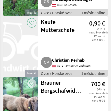
8942 Wörschach
Ovce / Horské ovce
1 měsíc online
Inzerát
Kaufe
0,90 €
Mutterschafe
DPH je
neaplikovateľné
Původní
cena 100 €
Christian Perhab
8972 Ramsau Am Dachstein
Ovce / Horské ovce
1 měsíc online
Inzerát
Brauner
700 €
Bergschafwidder
DPH je
neaplikovateľné
BIO 1b
Původní
cena 750 €