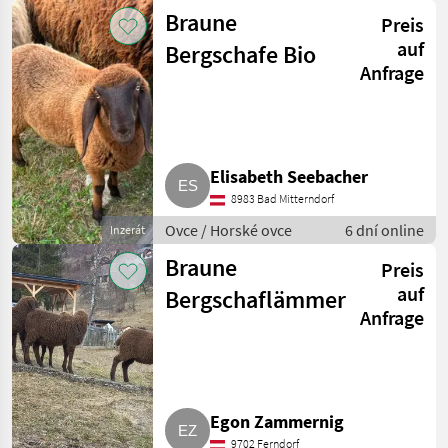
Braune
Preis
auf
Bergschafe Bio
Anfrage
Elisabeth Seebacher
8983 Bad Mitterndorf
Ovce / Horské ovce
6 dní online
Inzerát
Braune
Preis
auf
Bergschaflämmer
Anfrage
Egon Zammernig
9702 Ferndorf