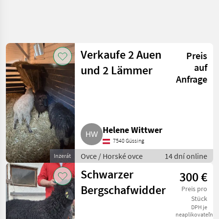
Verkaufe 2 Auen
Preis
auf
und 2 Lämmer
Anfrage
Helene Wittwer
7540 Güssing
Ovce / Horské ovce
14 dní online
Inzerát
Schwarzer
300 €
Bergschafwidder
Preis pro
Stück
DPH je
neaplikovateľné