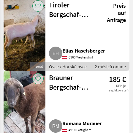
Tiroler
Preis
auf
Bergschaf-
Anfrage
Widder
Elias Haselsberger
6363 Westendorf
Ovce / Horské ovce
2 měsíců online
Inzerát
Brauner
185 €
Bergschaf-
DPH je
neaplikovateľné
Widder
Romana Murauer
4910 Pattigham