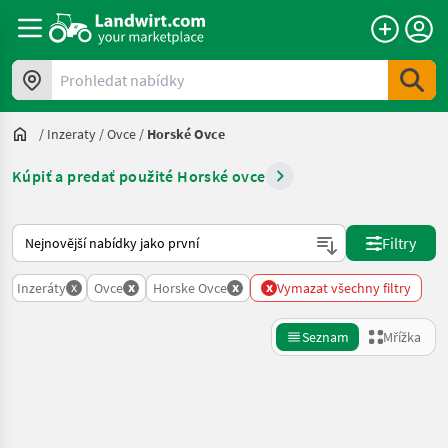
Prohledat nabídky
/
Inzeraty
/
Ovce
/
Horské Ovce
Kúpiť a predať použité Horské ovce
Takto se řadí nabídky na Landwirt.com
Filtry
x
x
x
x
Inzeráty
Ovce
Horske Ovce
Vymazat všechny filtry
Seznam
Mřížka
Zpřesnit