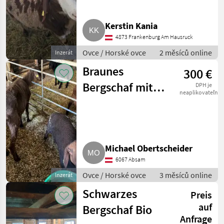
Kerstin Kania
4873 Frankenburg Am Hausruck
Ovce / Horské ovce
2 měsíců online
Inzerát
Braunes
300 €
Bergschaf mit
DPH je
neaplikovateľné
Lamm
Michael Obertscheider
6067 Absam
Ovce / Horské ovce
3 měsíců online
Inzerát
Schwarzes
Preis
auf
Bergschaf Bio
Anfrage