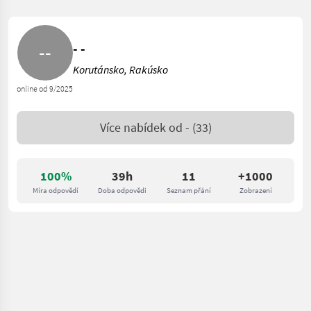
- -
Korutánsko, Rakúsko
online od 9/2025
Více nabídek od
-
(33)
100%
39h
11
+1000
Míra odpovědí
Doba odpovědi
Seznam přání
Zobrazení