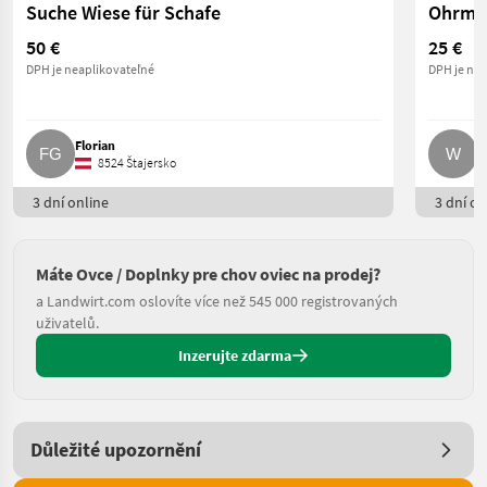
Suche Wiese für Schafe
Ohrmar
50 €
25 €
DPH je neaplikovateľné
DPH je nea
Florian
W
8524 Štajersko
3 dní online
3 dní on
Máte Ovce / Doplnky pre chov oviec na prodej?
a Landwirt.com oslovíte více než 545 000 registrovaných
uživatelů.
Inzerujte zdarma
Důležité upozornění