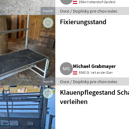
8564 Krottendorf-Gaisfeld
Ovce / Doplnky pre chov oviec
Inzerát
Fixierungsstand
Michael Grabmayer
9360 St. Veit an der Glan
Ovce / Doplnky pre chov oviec
Inzerát
Klauenpflegestand Scha
verleihen