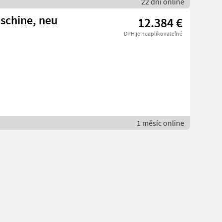
22 dní online
schine, neu
12.384 €
DPH je neaplikovateľné
1 měsíc online