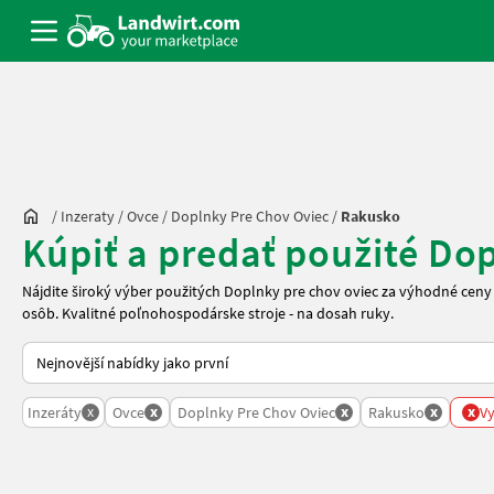
/
Inzeraty
/
Ovce
/
Doplnky Pre Chov Oviec
/
Rakusko
Kúpiť a predať použité Do
Nájdite široký výber použitých Doplnky pre chov oviec za výhodné cen
osôb. Kvalitné poľnohospodárske stroje - na dosah ruky.
Takto se řadí nabídky na Landwirt.com
x
x
x
x
x
Inzeráty
Ovce
Doplnky Pre Chov Oviec
Rakusko
Vy