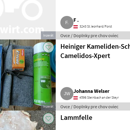
F .
3243 St.leonhard/Forst
Ovce / Doplnky pre chov oviec
Inzerát
Heiniger Kameliden-Sc
Camelidos-Xpert
Johanna Welser
4596 Steinbach an der Steyr
Ovce / Doplnky pre chov oviec
Inzerát
Lammfelle