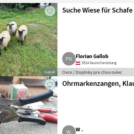
Suche Wiese für Schafe
Florian Gallob
8524 Deutschlandsberg
Ovce / Doplnky pre chov oviec
Inzerát
Ohrmarkenzangen, Kla
W .