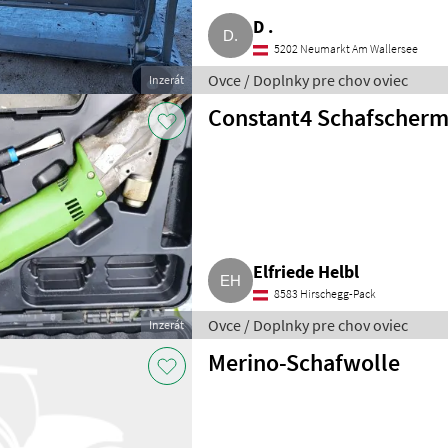
D .
5202 Neumarkt Am Wallersee
Ovce / Doplnky pre chov oviec
Inzerát
Constant4 Schafscherm
Elfriede Helbl
8583 Hirschegg-Pack
Ovce / Doplnky pre chov oviec
Inzerát
Merino-Schafwolle