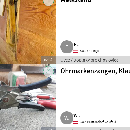
F .
3862 Wielings
Ovce / Doplnky pre chov oviec
Inzerát
Ohrmarkenzangen, Kla
W .
8564 Krottendorf-Gaisfeld