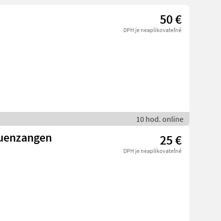
50 €
DPH je neaplikovateľné
10 hod. online
uenzangen
25 €
DPH je neaplikovateľné