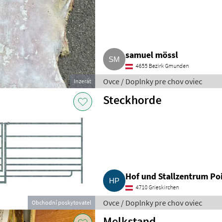
samuel mössl
4655 Bezirk Gmunden
Ovce / Doplnky pre chov oviec
Inzerát
Steckhorde
Hof und Stallzentrum Po
4710 Grieskirchen
Ovce / Doplnky pre chov oviec
Obchodní poskytovatel
Melkstand