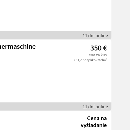
11 dní online
hermaschine
350 €
Cena za kus
DPH je neaplikovateľné
11 dní online
Cena na
vyžiadanie