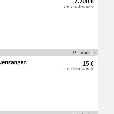
2.200 €
DPH je neaplikovateľné
16 dní online
uenzangen
15 €
DPH je neaplikovateľné