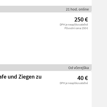
21 hod. online
250 €
DPH je neaplikovateľné
Původní cena 150 €
Od včerejška
fe und Ziegen zu
40 €
DPH je neaplikovateľné