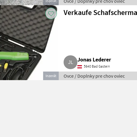
Ovce / Doplnky pre chov oviec
Inzerát
Verkaufe Schafscherma
Jonas Lederer
5640 Bad Gastein
Ovce / Doplnky pre chov oviec
Inzerát