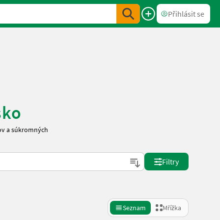
Přihlásit se
sko
cov a súkromných
Filtry
Seznam
Mřížka