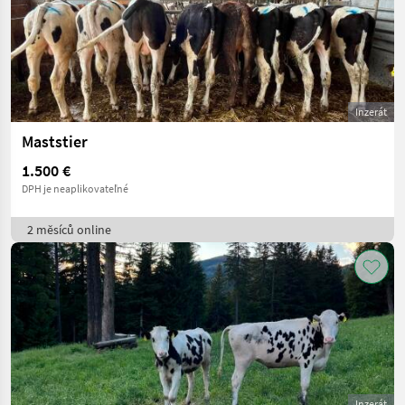
Inzerát
Maststier
1.500 €
DPH je neaplikovateľné
2 měsíců online
Inzerát