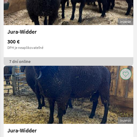
Inzerát
Jura-Widder
300 €
DPH je neaplikovateľné
7 dní online
Inzerát
Jura-Widder