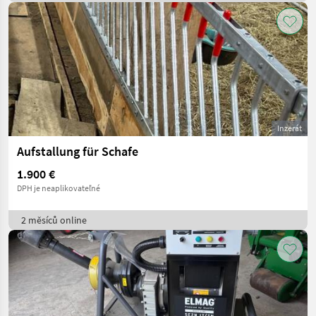
Inzerát
Aufstallung für Schafe
1.900 €
DPH je neaplikovateľné
2 měsíců online