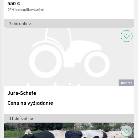
550 €
DPH je neaplikovateľné
7 dní online
Inzerát
Jura-Schafe
Cena na vyžiadanie
11 dní online