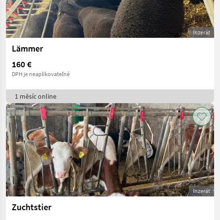
Inzerát
Lämmer
160 €
DPH je neaplikovateľné
1 měsíc online
Inzerát
Zuchtstier