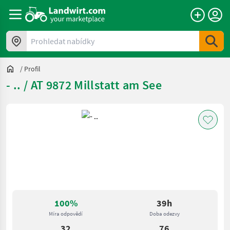
Prohledat nabídky
/
Profil
- .. / AT 9872 Millstatt am See
100%
39h
Míra odpovědí
Doba odezvy
32
76