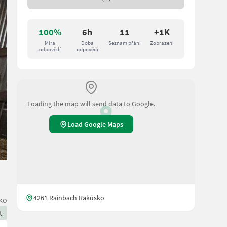
100%
6h
11
+1K
Míra
Doba
Seznam přání
Zobrazení
odpovědí
odpovědi
Loading the map will send data to Google.
Load Google Maps
4261 Rainbach Rakúsko
ko
t