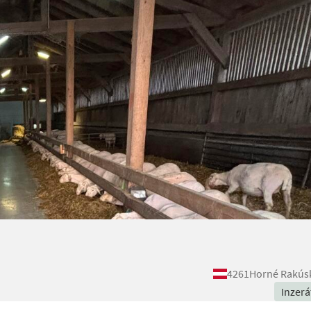
4261
Horné Rakús
Inzerá