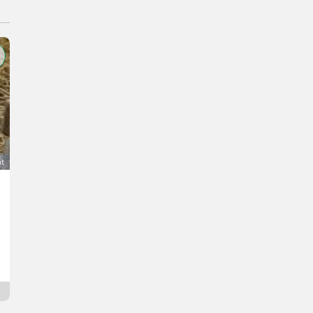
át
Merino-Lämmer
Cena na vyžiadanie
A.
4493 Horné Rakúsko
Od včerejška