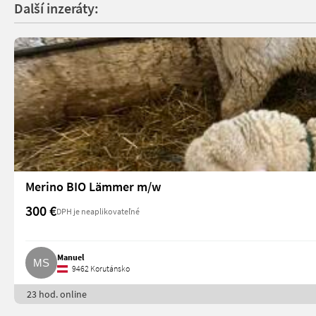
Další inzeráty:
Merino BIO Lämmer m/w
300 €
DPH je neaplikovateľné
Manuel
9462 Korutánsko
23 hod. online