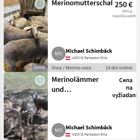
Merinomutterschaf
250 €
DPH je
neaplikovateľné
Michael Schimbäck
4303 St.Pantaleon-Erla
Ovce / Merino ovce
19 dní online
Inzerát
Merinolämmer
Cena
na
und
vyžiadani
Mischlingslämmer
Michael Schimbäck
4303 St.Pantaleon-Erla