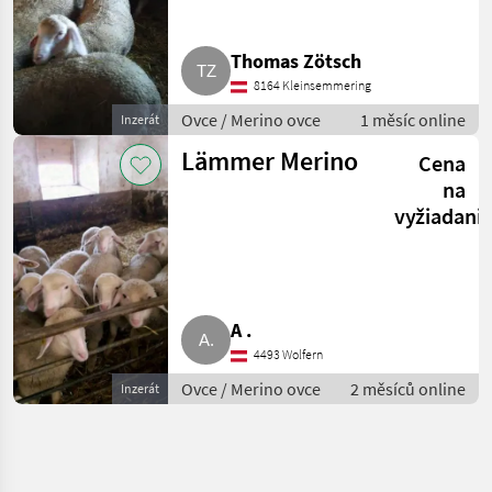
Thomas Zötsch
8164 Kleinsemmering
Ovce / Merino ovce
1 měsíc online
Inzerát
Lämmer Merino
Cena
na
vyžiadani
A .
4493 Wolfern
Ovce / Merino ovce
2 měsíců online
Inzerát