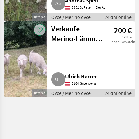
Andreas Sperl
3352 St Peter In Der Au
Ovce / Merino ovce
24 dní online
Inzerát
Verkaufe
200 €
Merino-Lämmer
DPH je
neaplikovateľné
weiblich
Ulrich Harrer
8164 Gutenberg
Ovce / Merino ovce
24 dní online
Inzerát