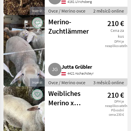
4161 Ulrichsberg
Ovce / Merino ovce
2 měsíců online
Inzerát
Merino-
210 €
Zuchtlämmer
Cena za
kus
DPH je
neaplikovateľné
Jutta Grübler
4421 Aschachsteyr
Ovce / Merino ovce
3 měsíců online
Inzerát
Weibliches
210 €
Merino x
DPH je
neaplikovateľné
Lacaune Lamm
Původní
cena 230 €