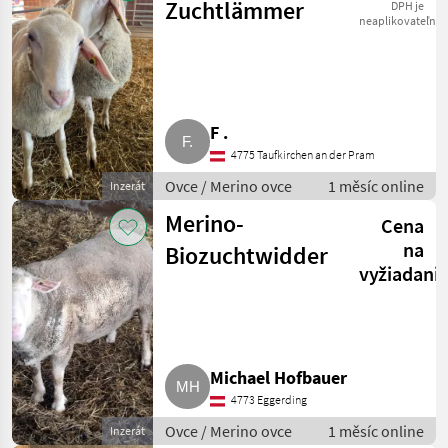
Zuchtlämmer
DPH je
neaplikovateľné
F .
4775 Taufkirchen an der Pram
Ovce / Merino ovce
1 měsíc online
Inzerát
Merino-
Cena
na
Biozuchtwidder
vyžiadani
Michael Hofbauer
4773 Eggerding
Ovce / Merino ovce
1 měsíc online
Inzerát