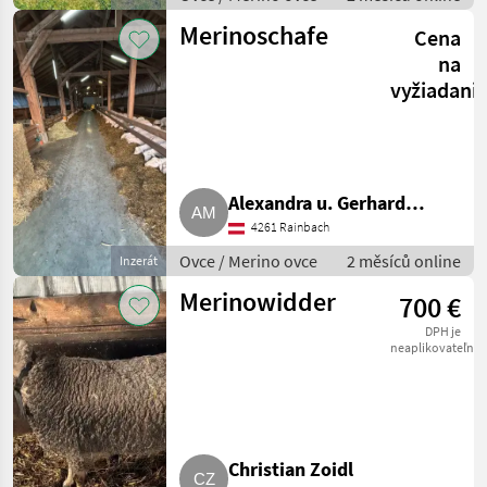
Merinoschafe
Cena
na
vyžiadani
Alexandra u. Gerhard
4261 Rainbach
Miesenböck
Ovce / Merino ovce
2 měsíců online
Inzerát
Merinowidder
700 €
DPH je
neaplikovateľné
Christian Zoidl