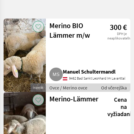
Zpřesnit
hledání
Merino BIO
300 €
Kategorie
Země
Filtry
4
1
Lämmer m/w
DPH je
neaplikovateľné
Zobrazit
AKTUÁLNÍ
Obnovit
34
CESTA
výsledků
trh so
zvieratami
Manuel Schultermandl
Ovce
9462 Bad Sankt Leonhard Im Lavanttal
Merino
Ovce
Ovce / Merino ovce
Od včerejška
Inzerát
Merino-Lämmer
VYBRAT
Cena
KATEGORII
na
vyžiadani
Merino ovce
34
MARKETPLACE