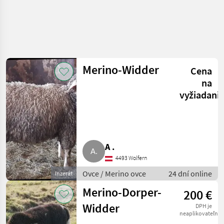
Merino-Widder
Cena
na
vyžiadani
A .
4493 Wolfern
Ovce / Merino ovce
24 dní online
Inzerát
Merino-Dorper-
200 €
Widder
DPH je
neaplikovateľné