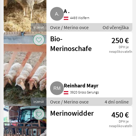
Nabídky
Marketplace
Inzeráty
A .
prodejců
4493 Wolfern
Ovce / Merino ovce
Od včerejška
Inzerát
Bio-
250 €
Merinoschafe
DPH je
neaplikovateľné
Reinhard Mayr
3920 Gross Gerungs
Ovce / Merino ovce
4 dní online
Inzerát
Merinowidder
450 €
DPH je
neaplikovateľné