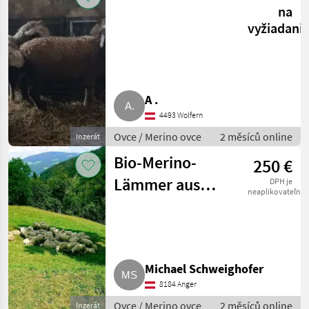
na
vyžiadani
A .
4493 Wolfern
Ovce / Merino ovce
2 měsíců online
Inzerát
Bio-Merino-
250 €
Lämmer aus
DPH je
neaplikovateľné
Herdebuchbetrieb
Michael Schweighofer
8184 Anger
Ovce / Merino ovce
2 měsíců online
Inzerát