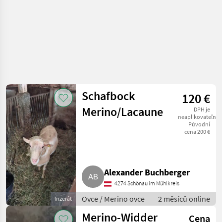
Schafbock
120 €
Merino/Lacaune
DPH je
neaplikovateľné
Původní
cena 200 €
Alexander Buchberger
4274 Schönau im Mühlkreis
Ovce / Merino ovce
2 měsíců online
Inzerát
Merino-Widder
Cena