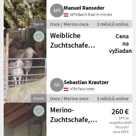
Manuel Ranseder
4974 Bezirk Ried im Innkreis
Ovce / Merino ovce
3 měsíců online
Inzerát
Weibliche
Cena
na
Zuchtschafe
vyžiadani
Merinolandschaf
Sebastian Krautzer
4753 Taiskirchen
Ovce / Merino ovce
3 měsíců online
Inzerát
Merino-
260 €
Zuchtschafe,
DPH je
neaplikovateľné
Zuchtlämmer
Původní
cena 250 €