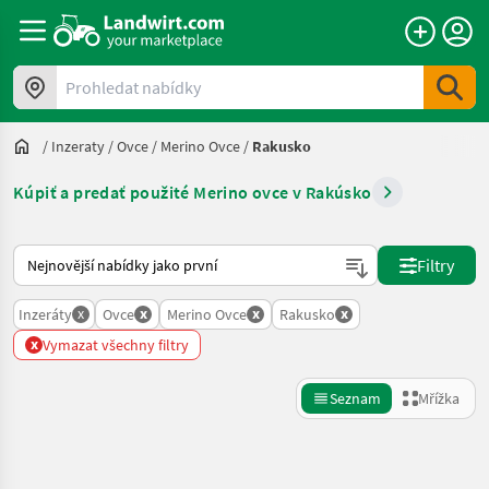
Prohledat nabídky
/
Inzeraty
/
Ovce
/
Merino Ovce
/
Rakusko
Kúpiť a predať použité Merino ovce v Rakúsko
Takto se řadí nabídky na Landwirt.com
Filtry
x
x
x
x
Inzeráty
Ovce
Merino Ovce
Rakusko
x
Vymazat všechny filtry
Seznam
Mřížka