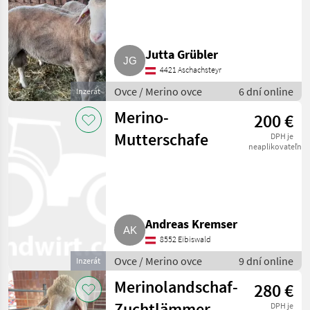
Jutta Grübler
4421 Aschachsteyr
Ovce / Merino ovce
6 dní online
Inzerát
Merino-
200 €
Mutterschafe
DPH je
neaplikovateľné
Andreas Kremser
8552 Eibiswald
Ovce / Merino ovce
9 dní online
Inzerát
Merinolandschaf-
280 €
Zuchtlämmer
DPH je