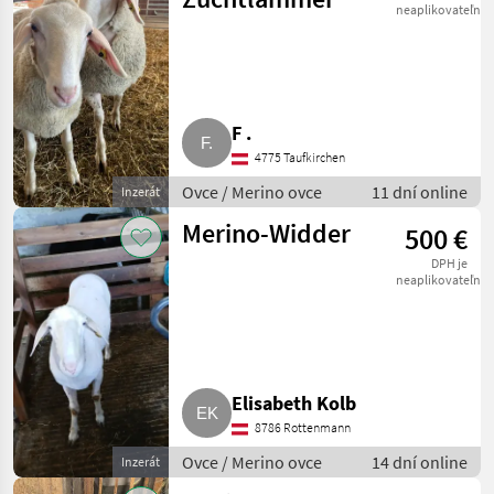
neaplikovateľné
F .
4775 Taufkirchen
Ovce / Merino ovce
11 dní online
Inzerát
Merino-Widder
500 €
DPH je
neaplikovateľné
Elisabeth Kolb
8786 Rottenmann
Ovce / Merino ovce
14 dní online
Inzerát