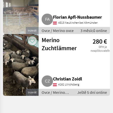
Florian Apfl-Nussbaumer
4813 Neukirchen bei Altmünster
Ovce / Merino ovce
3 měsíců online
Inzerát
Merino
280 €
Zuchtlämmer
DPH je
neaplikovateľné
Christian Zoidl
4161 Ulrichsberg
Ovce / Merino
Ještě 5 dní online
Inzerát
ovce