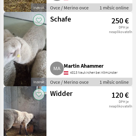
Ovce / Merino ovce
1 měsíc online
Inzerát
Schafe
250 €
DPH je
neaplikovateľné
Martin Ahammer
4813 Neukirchen bei Altmünster
Ovce / Merino ovce
1 měsíc online
Inzerát
Widder
120 €
DPH je
neaplikovateľné