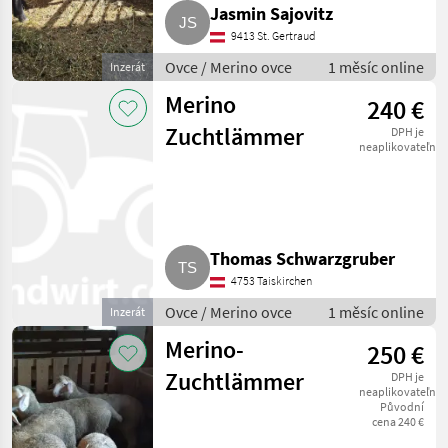
Jasmin Sajovitz
9413 St. Gertraud
Ovce / Merino ovce
1 měsíc online
Inzerát
Merino
240 €
Zuchtlämmer
DPH je
neaplikovateľné
Thomas Schwarzgruber
4753 Taiskirchen
Ovce / Merino ovce
1 měsíc online
Inzerát
Merino-
250 €
Zuchtlämmer
DPH je
neaplikovateľné
Původní
cena 240 €