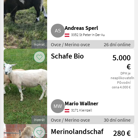
Andreas Sperl
3352 St Peter In Der Au
Ovce / Merino ovce
26 dní online
Inzerát
Schafe Bio
5.000
€
DPH je
neaplikovateľné
Původní
cena 4.000 €
Mario Wallner
3171 Kleinzell
Ovce / Merino ovce
30 dní online
Inzerát
Merinolandschaf
280 €