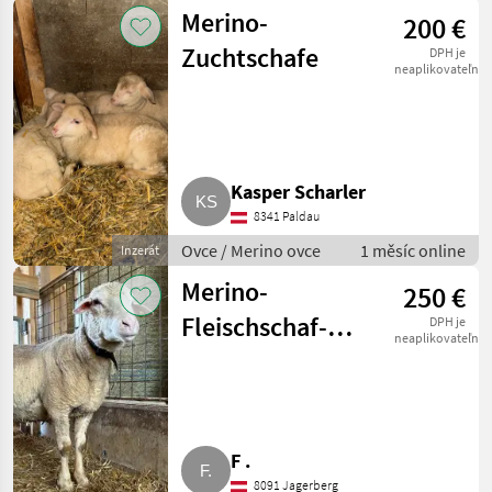
Merino-
200 €
Zuchtschafe
DPH je
neaplikovateľné
Kasper Scharler
8341 Paldau
Ovce / Merino ovce
1 měsíc online
Inzerát
Merino-
250 €
Fleischschaf-
DPH je
neaplikovateľné
Widder
F .
8091 Jagerberg