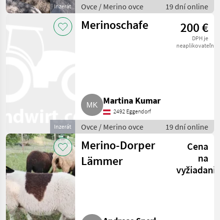
Ovce / Merino ovce
19 dní online
Inzerát
Merinoschafe
200 €
DPH je
neaplikovateľné
Martina Kumar
2492 Eggendorf
Ovce / Merino ovce
19 dní online
Inzerát
Merino-Dorper
Cena
na
Lämmer
vyžiadani