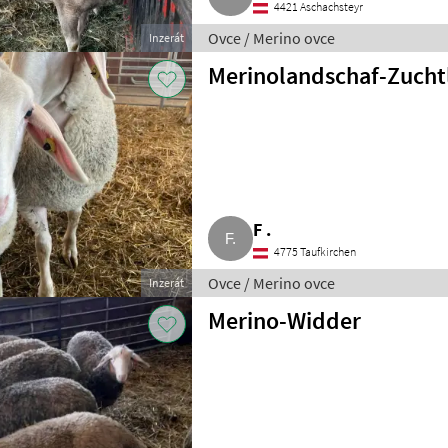
4421 Aschachsteyr
Ovce / Merino ovce
Inzerát
Merinolandschaf-Zuch
F .
4775 Taufkirchen
Ovce / Merino ovce
Inzerát
Merino-Widder