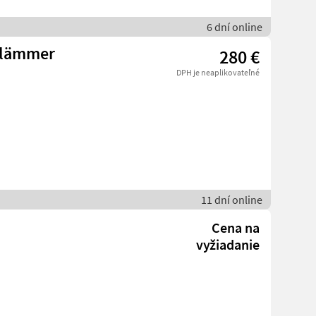
6 dní online
tlämmer
280 €
DPH je neaplikovateľné
11 dní online
Cena na
vyžiadanie