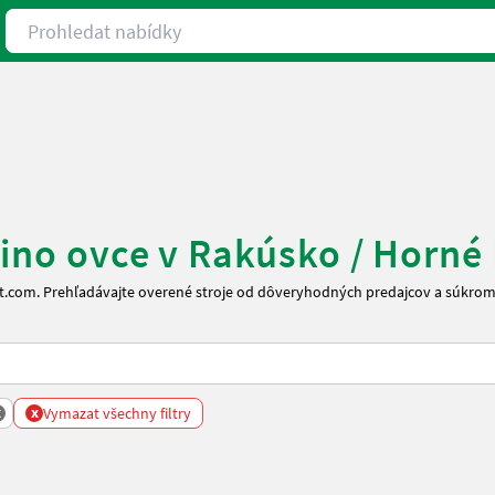
Prohledat nabídky
rino ovce v Rakúsko / Horn
rt.com. Prehľadávajte overené stroje od dôveryhodných predajcov a súkrom
x
x
Vymazat všechny filtry