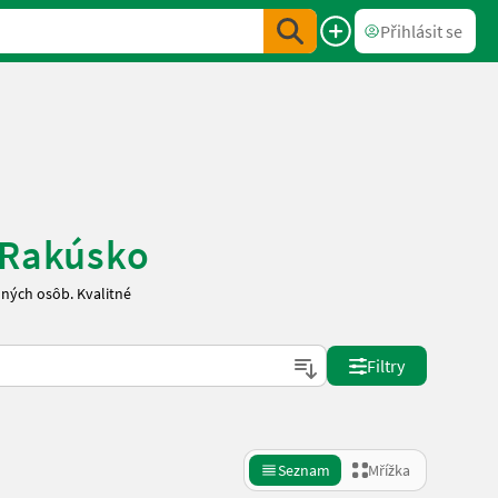
Přihlásit se
é Rakúsko
ných osôb. Kvalitné
Filtry
Seznam
Mřížka