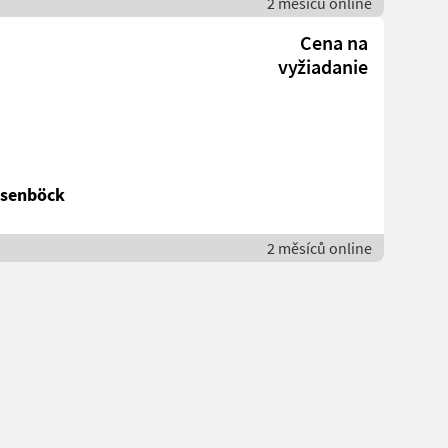
2 měsíců online
Cena na
vyžiadanie
esenböck
2 měsíců online