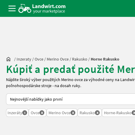
/
Inzeraty
/
Ovce
/
Merino Ovce
/
Rakusko
/
Horne Rakusko
Kúpiť a predať použité Me
Nájdite široký výber použitých Merino ovce za výhodné ceny na Landwi
poľnohospodárske stroje - na dosah ruky.
Takto se řadí nabídky na Landwirt.com
x
x
x
x
Inzeráty
Ovce
Merino Ovce
Rakusko
Horne-Rakusko