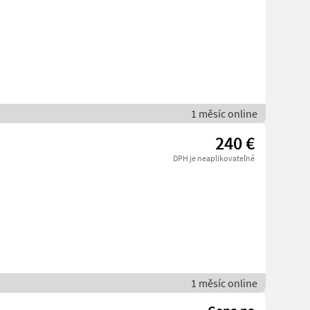
1 měsíc online
240 €
DPH je neaplikovateľné
1 měsíc online