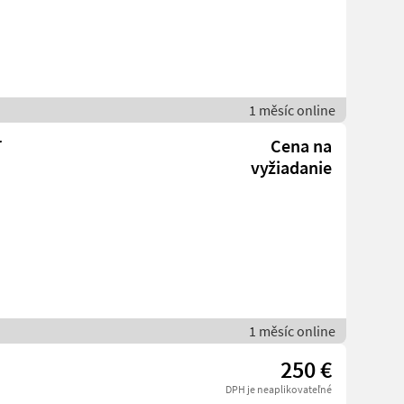
1 měsíc online
r
Cena na
vyžiadanie
1 měsíc online
250 €
DPH je neaplikovateľné