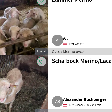
A .
4493 Wolfern
Ovce / Merino ovce
Inzerát
Schafbock Merino/Lac
Alexander Buchberger
4274 Schönau im Mühlkreis