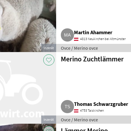
Martin Ahammer
4813 Neukirchen bei Altmünster
Ovce / Merino ovce
Inzerát
Merino Zuchtlämmer
Thomas Schwarzgruber
4753 Taiskirchen
Ovce / Merino ovce
Inzerát
Lämmer Merino