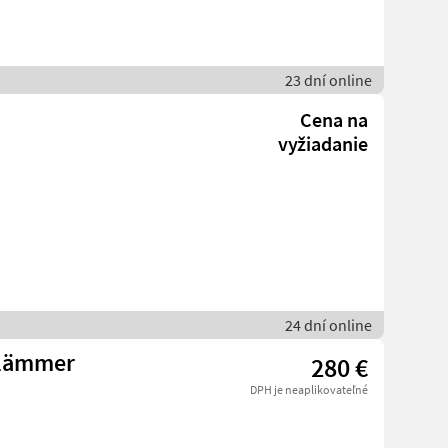
23 dní online
Cena na
vyžiadanie
24 dní online
tlämmer
280 €
DPH je neaplikovateľné