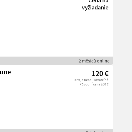
Cena na
vyžiadanie
2 měsíců online
aune
120 €
DPH je neaplikovateľné
Původní cena 200 €