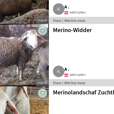
A .
4493 Wolfern
Ovce / Merino ovce
Inzerát
Merino-Widder
A .
4493 Wolfern
Ovce / Merino ovce
Inzerát
Merinolandschaf Zuch