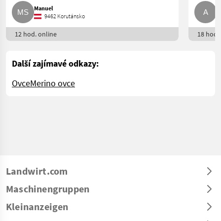
Manuel
A
9462 Korutánsko
12 hod. online
18 hod. 
Další zajímavé odkazy:
Ovce
Merino ovce
Landwirt.com
Maschinengruppen
Kleinanzeigen