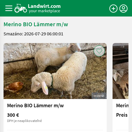
Merino BIO Lämmer m/w
Smazáno: 2026-07-29 06:00:01
Inzerát
Merino BIO Lämmer m/w
Merin
300 €
Preis 
DPH je neaplikovateľné