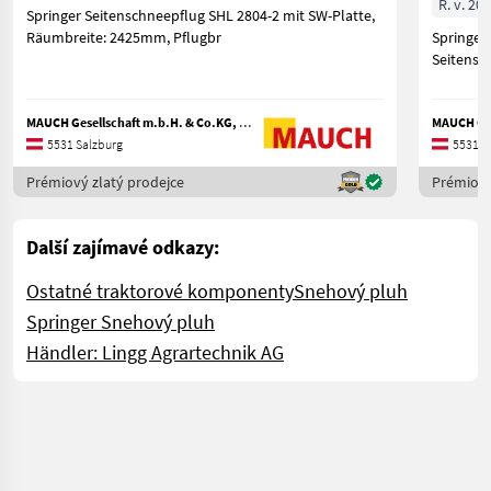
R. v. 20
Springer Seitenschneepflug SHL 2804-2 mit SW-Platte,
Räumbreite: 2425mm, Pflugbr
Springer 
Seitensc
MAUCH Gesellschaft m.b.H. & Co.KG, Eben
5531 Salzburg
5531 S
Prémiový zlatý prodejce
Prémiový
Další zajímavé odkazy:
Ostatné traktorové komponenty
Snehový pluh
Springer Snehový pluh
Händler: Lingg Agrartechnik AG