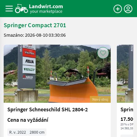
Springer Compact 2701
Smazáno: 2026-08-10 03:30:06
Nový stroj
Springer Schneeschild SHL 2804-2
Spring
17.500
Cena na vyžádání
20 % s DPH
14.583,33 € 
R. v. 2022
2800 cm