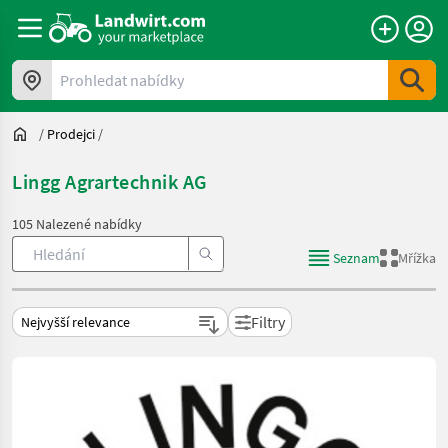
Prohledat nabídky
/
Prodejci
/
Lingg Agrartechnik AG
105 Nalezené nabídky
Seznam
Mřížka
Filtry