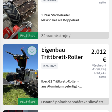
netto
1 Paar Stachelräder
MaxiSpikes als Doppelrad
Variante, inkl. Anbauflansch
Passend an Rapid
Euro/Varea/Orbito/Monta
Záhradné stroje /
Použitý stroj
Záhradné stroje Ostatné
trávnikové kosačky a zá
Eigenbau
2.012
Trittbrett-Roller
€
R. v. 2025
Všeobecný
kľúč (8,1 %)
1.861,24 €
netto
Ibex G2 Trittbrett-Roller -
aus Aluminium gefertigt -
gefedert - Anti-
Rutschbeschichtung -
Lenkgabel aus Chromstahl
Ostatné poľnohospodárske silové stroje
Použitý stroj
gefertigt - Luftpneurad mit
/
Stahlfelge, Radt