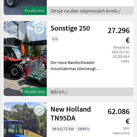
fürs steile Gelände, da die
Stroje na zber objemových krmív /
Použitý stroj
Ballen gehalten werden
können. Der Wickle
Sonstige 250
27.296
€
6 h
Všeobecný
kľúč (8,1 %)
25.250,69 €
netto
Der neue Bandschwader
mountainmax überzeugt
durch seine innovative
geteilte Pick-Up mit
gesteuerten Zinken, welche
Blší trh /
Použitý stroj
durch die gependelte
Aufhängung für eine
optimale
New Holland
62.086
TN95DA
€
98 kS/72 kW
5899 h
DPH
nepovinný