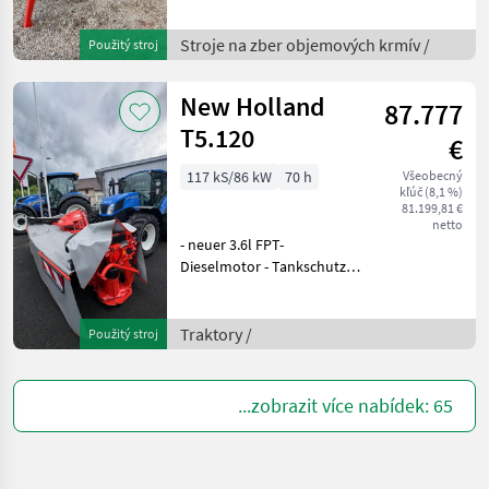
krmív Nariadkovač
Stroje na zber objemových krmív /
Použitý stroj
New Holland
87.777
T5.120
€
117 kS/86 kW
70 h
Všeobecný
kľúč (8,1 %)
81.199,81 €
netto
- neuer 3.6l FPT-
Dieselmotor - Tankschutz -
Klimaanlage - EHR -
Fronthydraulik und
Frontzapfwelle EFH, in
Traktory /
Použitý stroj
Kombination mit einer
hydraulischen
Geräteentlastung -
...zobrazit více nabídek: 65