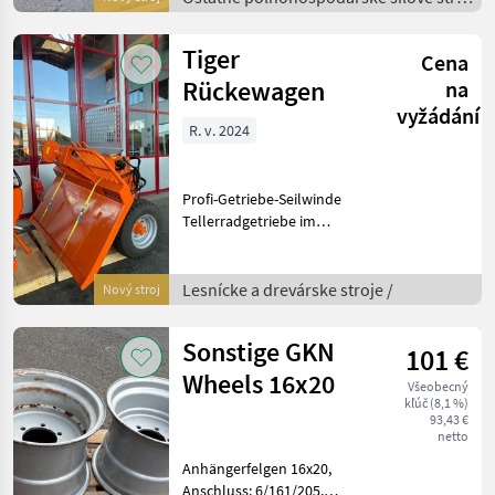
stroje Dvojhriadeľové
/
kosačky
Tiger
Cena
Rückewagen
na
vyžádání
R. v. 2024
Profi-Getriebe-Seilwinde
Tellerradgetriebe im
Oelbad laufend Kompakte
Ausführung, sehr nahe am
Traktor auch für kleinere
Lesnícke a drevárske stroje /
Nový stroj
Traktoren geeignet Zugkraft
8-10t 160m,
Sonstige GKN
101 €
Wheels 16x20
Všeobecný
kľúč (8,1 %)
93,43 €
netto
Anhängerfelgen 16x20,
Anschluss: 6/161/205,