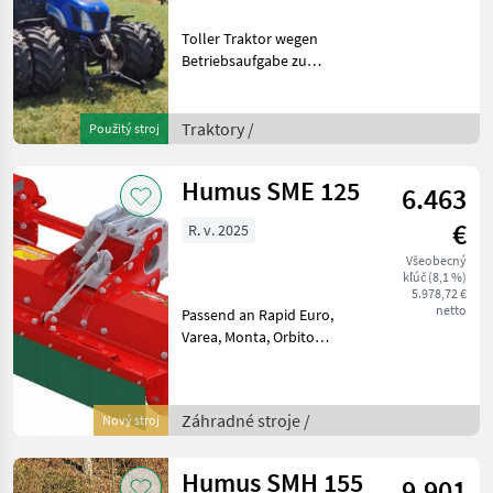
Toller Traktor wegen
Betriebsaufgabe zu
verkaufen. Kraftvollen FPT-
Dieselmotor mit 4, 5l
Hubraum, ab großem
Traktory /
Použitý stroj
Service, sehr gutem
Zustand. Power-Shuttle mit
Humus SME 125
6.463
Halbgang
€
R. v. 2025
Všeobecný
kľúč (8,1 %)
5.978,72 €
netto
Passend an Rapid Euro,
Varea, Monta, Orbito
Arbeitsbreite: 125cm
Feinschnittklingen: 24Stk.
Leistungsbedarf: ab 20PS
Záhradné stroje /
Nový stroj
Die Baureihe SME sucht in
dieser Typenklas
Humus SMH 155
9.901