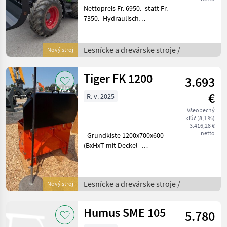
Nettopreis Fr. 6950.- statt Fr.
7350.- Hydraulisch
doppelwirkend
schwenkbar, Grosser
Schwenkbereich von +/- 15
Lesnícke a drevárske stroje /
Nový stroj
Grad, Nullstellung-Anzeige
ablesbar vom Traktor Fah
Tiger FK 1200
3.693
€
R. v. 2025
Všeobecný
kľúč (8,1 %)
3.416,28 €
netto
- Grundkiste 1200x700x600
(BxHxT mit Deckel -
Aufnahme Kat. 2 - Fach für
Kanister - Gewicht: ca. 280
Kg - Pulverbeschichtet
Lesnícke a drevárske stroje /
Nový stroj
Signalorange - Werkbank,
klappbar, S
Humus SME 105
5.780