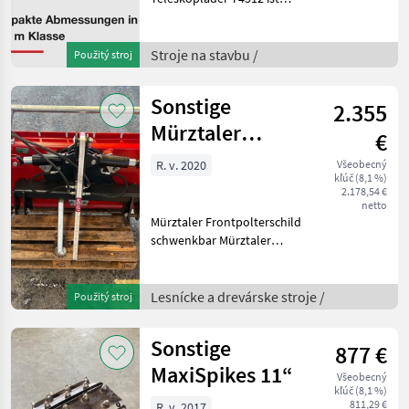
einzigartig in seiner
Kombination aus Hubhöhe,
Breite und
Stroje na stavbu /
Použitý stroj
Maschinenleistung.
Hubhöhe 4.5m, Nutzlast
Sonstige
2.355
1.25t Fahrzeugbr
Mürztaler
€
RS220H
R. v. 2020
Všeobecný
kľúč (8,1 %)
2.178,54 €
netto
Mürztaler Frontpolterschild
schwenkbar Mürztaler
hydraulisch schwenkbares
Polterschild für den Anbau
an die Fronthydraulik zum
Lesnícke a drevárske stroje /
Použitý stroj
Poltern von Rundholz, für
leichte
Sonstige
877 €
MaxiSpikes 11“
Všeobecný
kľúč (8,1 %)
811,29 €
R. v. 2017