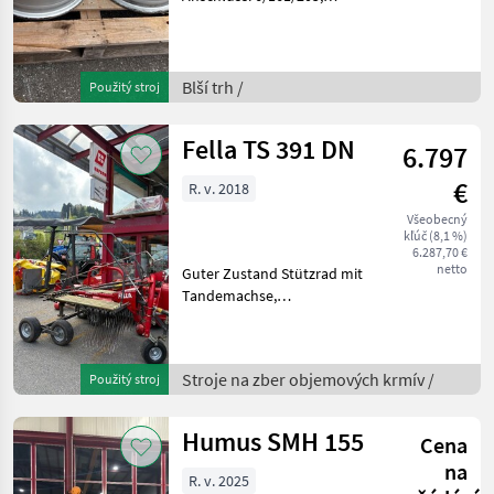
Einpresstiefe: 0 z.B passend
auf Reifengrösse 500/45-20
Blší trh Ostatné
Blší trh /
Použitý stroj
Fella TS 391 DN
6.797
€
R. v. 2018
Všeobecný
kľúč (8,1 %)
6.287,70 €
netto
Guter Zustand Stützrad mit
Tandemachse,
Arbeitsbreite: 3, 80m
Kreiseldurchmesser: 2, 90m
10Stk. Zinkenarmen mit
Stroje na zber objemových krmív /
Použitý stroj
4Stk. Doppelzinken,
Gewicht:440 Stroje na zber
obj
Humus SMH 155
Cena
na
R. v. 2025