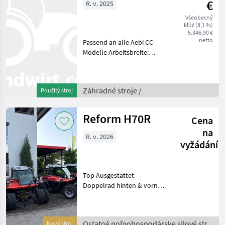
€
R. v. 2025
Všeobecný
kľúč (8,1 %)
5.346,90 €
netto
Passend an alle Aebi CC-
Modelle Arbeitsbreite:
105cm Feinschnittklingen:
18Stk. Leistungsbedarf: ab
16PS Die Baureihe SME
Záhradné stroje /
Použitý stroj
sucht in dieser Typenklasse
seinesgle
Reform H70R
Cena
na
R. v. 2026
vyžádání
Top Ausgestattet
Doppelrad hinten & vorne
Zustand Neu Bereifung:
33x15.50R15 Ostatné
poľnohospodárske silové
Ostatné poľnohospodárske silové stroje
Nový stroj