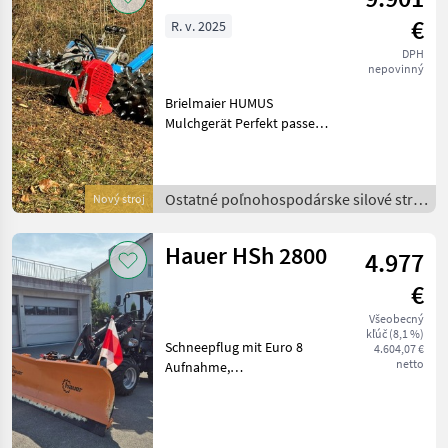
€
R. v. 2025
DPH
nepovinný
Brielmaier HUMUS
Mulchgerät Perfekt passend
an Brielmaier-Motormäher
ab 25PS 30Stk.
Feinschnittmesser inkl.
Ostatné poľnohospodárske silové stroje
Nový stroj
Anbauplatte bis Bj.2024
/
Farbe: Rot, Gewicht:205
Osta
Hauer HSh 2800
4.977
€
Všeobecný
kľúč (8,1 %)
Schneepflug mit Euro 8
4.604,07 €
netto
Aufnahme,
Seriennummer:15502439/2.0
Ostatné traktorové
komponenty Snehový pluh