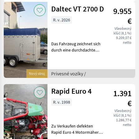
Daltec VT 2700 D
9.955
€
R. v. 2026
Všeobecný
kľúč (8,1 %)
9.209,07 €
netto
Das Fahrzeug zeichnet sich
durch eine durchdachte
Konstruktion aus. Der
Boden besteht aus
rutschfesten
Privesné vozíky /
Nový stroj
Aluminiumprofilen, die den
Tieren einen sicheren Stand
bieten.
Rapid Euro 4
1.391
€
R. v. 1998
Všeobecný
kľúč (8,1 %)
1.286,77 €
netto
Zu Verkaufen defekten
Rapid Euro 4 Motormäher
mit verschlissenen