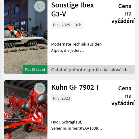
Sonstige Ibex
Cena
G3-V
na
vyžádání
R. v. 2025
10 h
Modernste Technik aus den
Alpen, die jeder
Herausforderung
gewachsen ist. Die Ibex ist
ein Geräteträger für jede
Ostatné poľnohospodárske silové stroje
Použitý stroj
Arbeit. Entwickelt für
/
anspruchsvolle Aufgaben
Kuhn GF 7902 T
Cena
un
na
R. v. 2023
vyžádání
Hydr. Schräglauf,
Seriennummer:KSAA1009A60D00141
Stroje na zber objemových