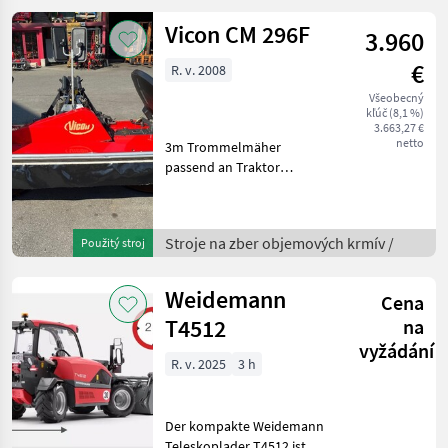
automatischem Start- und
Abschaltung, Seilendab
Vicon CM 296F
3.960
€
R. v. 2008
Všeobecný
kľúč (8,1 %)
3.663,27 €
netto
3m Trommelmäher
passend an Traktor
1000U/min. linksdrehend
Aufnahme über
Gerätedreieck Einsatzbereit,
Stroje na zber objemových krmív /
Použitý stroj
ab Platz Frontálna kosa,
Kardánovyý hriadeľ:
Kotúče, : Frontál
Weidemann
Cena
T4512
na
vyžádání
R. v. 2025
3 h
Der kompakte Weidemann
Teleskoplader T4512 ist