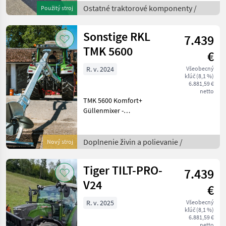
Ostatné traktorové komponenty /
Použitý stroj
Sonstige RKL
7.439
TMK 5600
€
R. v. 2024
Všeobecný
kľúč (8,1 %)
6.881,59 €
netto
TMK 5600 Komfort+
Güllenmixer -
halbautomatische
Kupplung und Verriegelung
- starkes Holzlager - zwei
Doplnenie živin a polievanie /
Nový stroj
Neigungszylindern - Knick
und der Kuppelzylinder mit
Tiger TILT-PRO-
7.439
Folges
V24
€
R. v. 2025
Všeobecný
kľúč (8,1 %)
6.881,59 €
netto