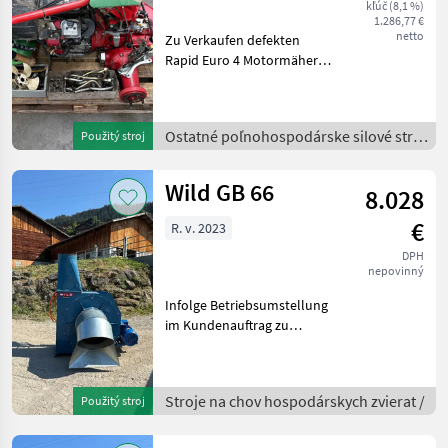
kľúč (8,1 %)
1.286,77 €
netto
Zu Verkaufen defekten
Rapid Euro 4 Motormäher
mit verschlissenen
Hydrostattpumpe, als
Ersatzteilträger,
Ostatné poľnohospodárske silové stroje
Použitý stroj
Verbrennungsmotor
/
Vanguard 2-Zylinder läuft
gut, alle Teile
Wild GB 66
8.028
€
R. v. 2023
DPH
nepovinný
Infolge Betriebsumstellung
im Kundenauftrag zu
verkaufen. Heugebläse in
neuwertigem Zustand.
Motor 30PS/22KW mit
Stroje na chov hospodárskych zvierat /
Použitý stroj
Frequenzumformer für
stufenlose
Drehzahlverstellung