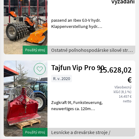
vyžádání
passend an Ibex G3-V hydr.
Klappenverstellung hydr.
Höhenverstellung Schlegel
Robust mit aufgeschraubte
Feinschnittmesser,
Ostatné poľnohospodárske silové stroje
Použitý stroj
Gewicht:216 Ostatné
/
poľnohospodárske s
Tajfun Vip Pro 90
15.628,02
€
R. v. 2020
Všeobecný
kľúč (8,1 %)
14.457 €
netto
Zugkraft 9t, Funksteuerung,
neuwertiges ca. 120m
13mm Verdichtetes
Stahlseil,
Seilwickelvorrichtung,
Lesnícke a drevárske stroje /
Použitý stroj
Seilausstoss mit