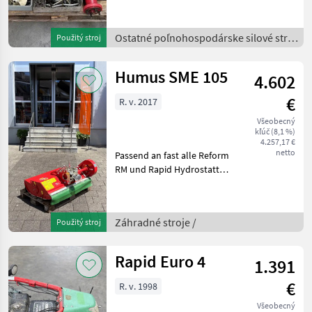
Hydrostattpumpe, als
Ersatzteilträger,
Ostatné poľnohospodárske silové stroje
Použitý stroj
Verbrennungsmotor
/
Vanguard 2-Zylinder läuft
gut, alle Teile
Humus SME 105
4.602
€
R. v. 2017
Všeobecný
kľúč (8,1 %)
4.257,17 €
netto
Passend an fast alle Reform
RM und Rapid Hydrostatt-
Motormäher, ab 14 PS
Arbeitsbreite: 105cm
Feinschnittklingen: 18 Stk.
Záhradné stroje /
Použitý stroj
wenige Betriebsstunden Die
Baureihe S
Rapid Euro 4
1.391
€
R. v. 1998
Všeobecný