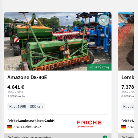
Použitý stroj
Amazone D8-30E
Lemken
4.641 €
7.378 €
19 % s DPH
19 % s DPH
3.900 € netto
6.200 € nett
R. v. 1999
300 cm
R. v. 20
Fricke Landmaschinen GmbH
Fricke L
27404 Dolné Sasko
27404 
Prémiový plus prodejce
Prémiový