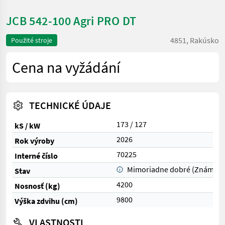
JCB 542-100 Agri PRO DT
4851, Rakúsko
Použité stroje
Cena na vyžádání
TECHNICKÉ ÚDAJE
173 / 127
kS / kW
2026
Rok výroby
70225
Interné číslo
Mimoriadne dobré (Známka 
Stav
4200
Nosnosť (kg)
9800
Výška zdvihu (cm)
VLASTNOSTI