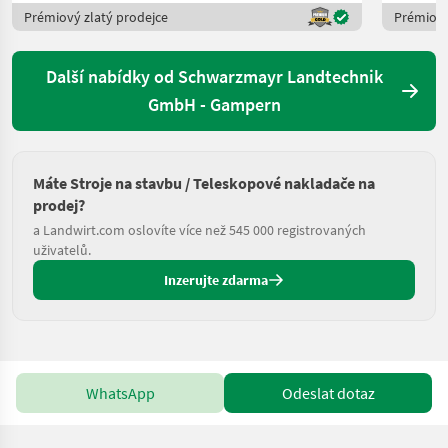
Prémiový zlatý prodejce
Prémiový
Další nabídky od Schwarzmayr Landtechnik
GmbH - Gampern
Máte Stroje na stavbu / Teleskopové nakladače na
prodej?
a Landwirt.com oslovíte více než 545 000 registrovaných
uživatelů.
Inzerujte zdarma
WhatsApp
Odeslat dotaz