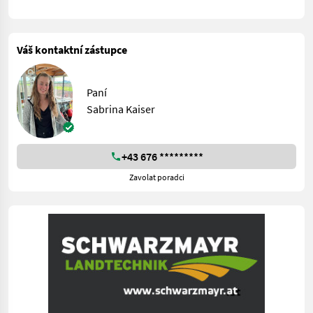
Váš kontaktní zástupce
Paní
Sabrina Kaiser
+43 676 *********
Zavolat poradci