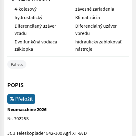
4-kolesový
závesné zariadenia
hydrostatický
Klimatizácia
Diferencilaný uzáver
Diferencialný uzáver
vzadu
vpredu
Dvojfunkčná vodiaca
hidraulicky zablokovať
záklopka
nástroje
Palivo:
POPIS
Přeložit
Neumaschine 2026
Nr. 70225S
JCB Teleskoplader 542-100 Agri XTRA DT