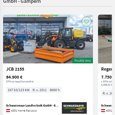
GmbH - Gampern
Použitý stroj
JCB 2155
Regent
84.900 €
7.750 €
DPH je neaplikovateľné
s DPH od o
6.858,41 € n
167 kS/123 kW
R. v. 2011
8660 h
R. v. 20
Schwarzmayr Landtechnik GmbH - Gampern
4851 Horné Rakúsko
4851 H