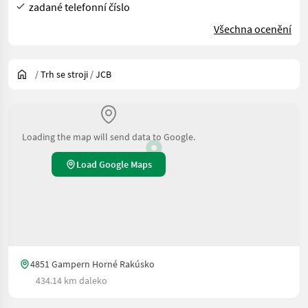
zadané telefonní číslo
Všechna ocenění
/
Trh se stroji
/
JCB
Loading the map will send data to Google.
Load Google Maps
4851 Gampern Horné Rakúsko
434.14 km daleko