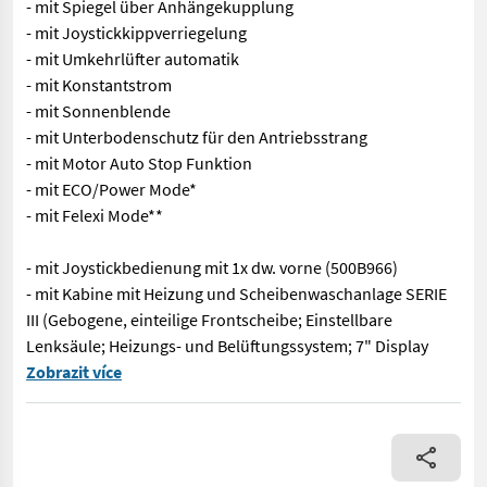
- mit Spiegel über Anhängekupplung
- mit Joystickkippverriegelung
- mit Umkehrlüfter automatik
- mit Konstantstrom
- mit Sonnenblende
- mit Unterbodenschutz für den Antriebsstrang
- mit Motor Auto Stop Funktion
- mit ECO/Power Mode*
- mit Felexi Mode**
- mit Joystickbedienung mit 1x dw. vorne (500B966)
- mit Kabine mit Heizung und Scheibenwaschanlage SERIE
III (Gebogene, einteilige Frontscheibe; Einstellbare
Lenksäule; Heizungs- und Belüftungssystem; 7" Display
Nr. 70225S JCB Teleskoplader 542-100 Agri XTRA DT - mit Hubkr
Zobrazit více